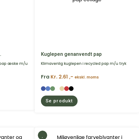
.
Kuglepen genanvendt pap
gspap æske m/u
Klimavenlig kuglepen i recycled pap m/u tryk
Fra
Kr. 2.61 ,-
ekskl. moms
Se produkt