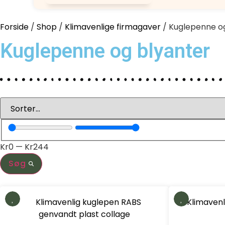
Forside
/
Shop
/
Klimavenlige firmagaver
/ Kuglepenne o
Kuglepenne og blyanter
Kr
0
—
Kr
244
Søg