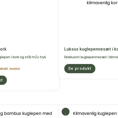
kork
Luksus kuglepennesæt i k
lepen i kork og stål m/u tryk
Eksklusivt kuglepennesæt i klima
Se produkt
ekskl. moms
kt