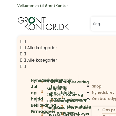
Velkommen til GrøntKontor
Alle kategorier
Alle kategorier
Nyheder
Arkivering
Poser,
Papir
Dokumentopbevaring
Shop
Jul
tasker
og
Mapper og
Nyhedsbrev
og
og
blokke
clipboards
Kopi- og
Om bæredyg
højtid
covers
printerpapir
Bæreposer
Opbevaringsbokse
Beklædning
Memoblokke
Kreditkortholdere
Ringbind
Om pr
Firmagaver
og punge
Notesbøger
Tidsskriftholdere