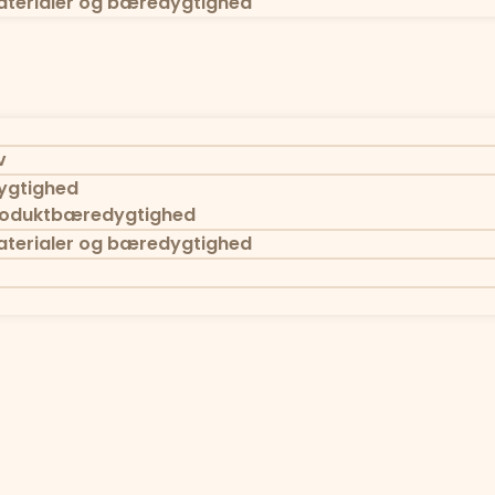
terialer og bæredygtighed
v
gtighed
oduktbæredygtighed
terialer og bæredygtighed