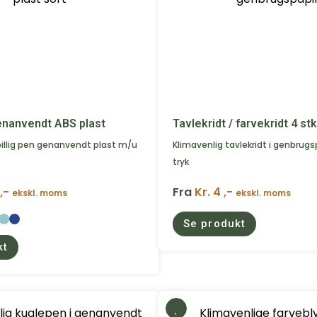
nanvendt ABS plast
Tavlekridt / farvekridt 4 stk
 billig pen genanvendt plast m/u
Klimavenlig tavlekridt i genbru
tryk
 ,-
Fra
Kr. 4 ,-
ekskl. moms
ekskl. moms
Se produkt
kt