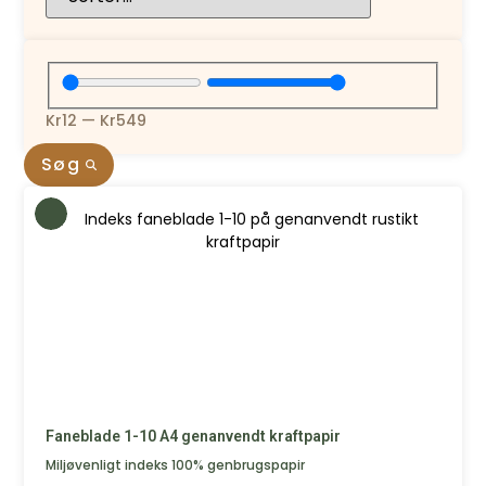
Kr
12
—
Kr
549
Søg
Faneblade 1-10 A4 genanvendt kraftpapir
Miljøvenligt indeks 100% genbrugspapir