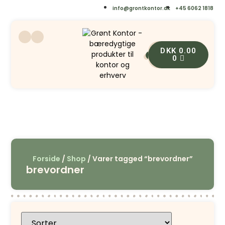
info@grontkontor.dk
+45 6062 1818
DKK
0.00
0
0
Forside
/
Shop
/ Varer tagged “brevordner”
brevordner