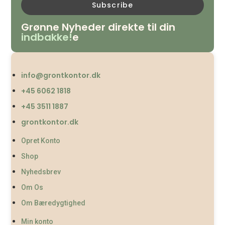
Grønne Nyheder direkte til din
indbakke!
e
info@grontkontor.dk
+45 6062 1818
+45 3511 1887
grontkontor.dk
Opret Konto
Shop
Nyhedsbrev
Om Os
Om Bæredygtighed
Min konto