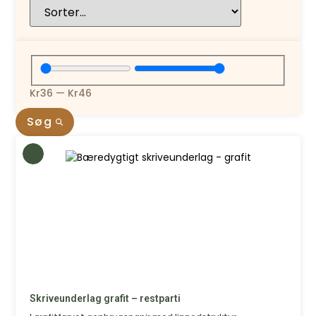
Kr
36
—
Kr
46
Søg
Skriveunderlag grafit – restparti