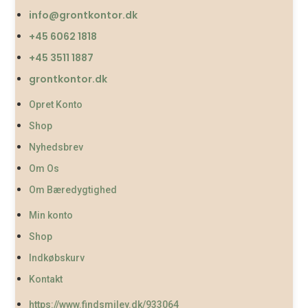
info@grontkontor.dk
+45 6062 1818
+45 3511 1887
grontkontor.dk
Opret Konto
Shop
Nyhedsbrev
Om Os
Om Bæredygtighed
Min konto
Shop
Indkøbskurv
Kontakt
https://www.findsmiley.dk/933064