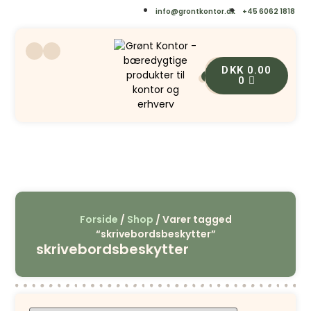
info@grontkontor.dk
+45 6062 1818
DKK
0.00
0
0
Forside
/
Shop
/ Varer tagged
“skrivebordsbeskytter”
skrivebordsbeskytter