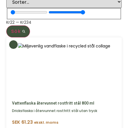
Kr
22
—
Kr
234
Sök
Vattenflaska återvunnet rostfritt stål 800 ml
Dricksflaska i återvunnet rostfritt stål utan tryck
SEK
61.23
ekskl. moms