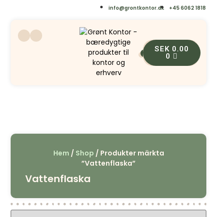
info@grontkontor.dk
+45 6062 1818
SEK
0.00
0
0
Hem
/
Shop
/ Produkter märkta
”Vattenflaska”
Vattenflaska