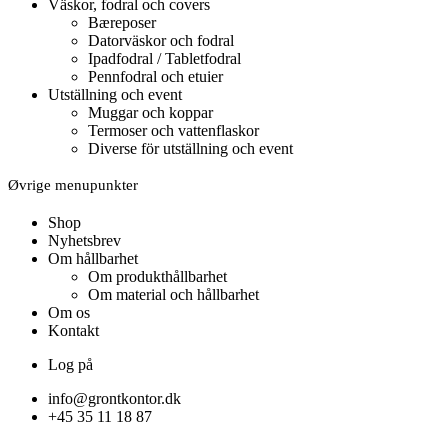
Väskor, fodral och covers
Bæreposer
Datorväskor och fodral
Ipadfodral / Tabletfodral
Pennfodral och etuier
Utställning och event
Muggar och koppar
Termoser och vattenflaskor
Diverse för utställning och event
Øvrige menupunkter
Shop
Nyhetsbrev
Om hållbarhet
Om produkthållbarhet
Om material och hållbarhet
Om os
Kontakt
Log på
info@grontkontor.dk
+45 35 11 18 87