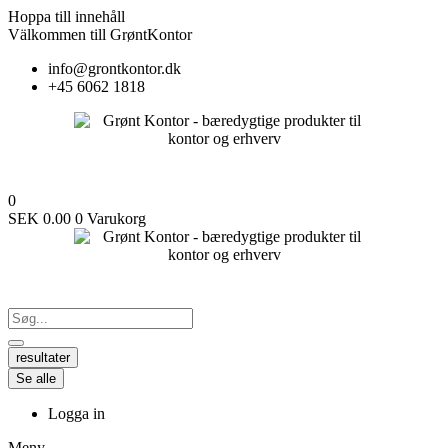
Hoppa till innehåll
Välkommen till GrøntKontor
info@grontkontor.dk
+45 6062 1818
0
SEK
0.00
0
Varukorg
resultater
Se alle
Logga in
Meny