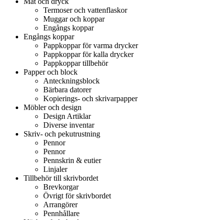
Mat och dryck
Termoser och vattenflaskor
Muggar och koppar
Engångs koppar
Engångs koppar
Pappkoppar för varma drycker
Pappkoppar för kalla drycker
Pappkoppar tillbehör
Papper och block
Anteckningsblock
Bärbara datorer
Kopierings- och skrivarpapper
Möbler och design
Design Artiklar
Diverse inventar
Skriv- och pekutrustning
Pennor
Pennor
Pennskrin & eutier
Linjaler
Tillbehör till skrivbordet
Brevkorgar
Övrigt för skrivbordet
Arrangörer
Pennhållare