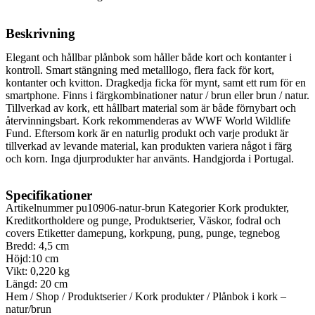
Beskrivning
Elegant och hållbar plånbok som håller både kort och kontanter i
kontroll. Smart stängning med metalllogo, flera fack för kort,
kontanter och kvitton. Dragkedja ficka för mynt, samt ett rum för en
smartphone.
Finns i färgkombinationer natur / brun eller brun / natur.
Tillverkad av kork, ett hållbart material som är både förnybart och
återvinningsbart. Kork rekommenderas av WWF World Wildlife
Fund. Eftersom kork är en naturlig produkt och varje produkt är
tillverkad av levande material, kan produkten variera något i färg
och korn.
Inga djurprodukter har använts.
Handgjorda i Portugal.
Specifikationer
Artikelnummer
pu10906-natur-brun
Kategorier
Kork produkter
,
Kreditkortholdere og punge
,
Produktserier
,
Väskor, fodral och
covers
Etiketter
damepung
,
korkpung
,
pung
,
punge
,
tegnebog
Bredd: 4,5 cm
Höjd:10 cm
Vikt: 0,220 kg
Längd: 20 cm
Hem
/
Shop
/
Produktserier
/
Kork produkter
/ Plånbok i kork –
natur/brun