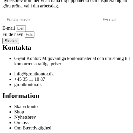
nyhetsbrev kommer vi att hålla dig uppdaterad och inspirera dig att
göra gröna val i din arbetsdag.
E-mail
Fulde navn
Skicka
Kontakta
Grønt Kontor: Miljövänliga kontorsmaterial och utrustning till
konkurrenskraftiga priser
info@grontkontor.dk
+45 35 11 18 87
grontkontor.dk
Information
Skapa konto
Shop
Nyhetsbrev
Om oss
Om Bæredygtighed