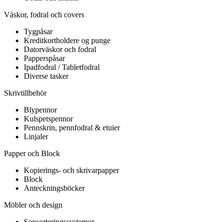
Väskor, fodral och covers
Tygpåsar
Kreditkortholdere og punge
Datorväskor och fodral
Papperspåsar
Ipadfodral / Tabletfodral
Diverse tasker
Skrivtillbehör
Blypennor
Kulspetspennor
Pennskrin, pennfodral & etuier
Linjaler
Papper och Block
Kopierings- och skrivarpapper
Block
Anteckningsböcker
Möbler och design
Sopsorteringssystemor