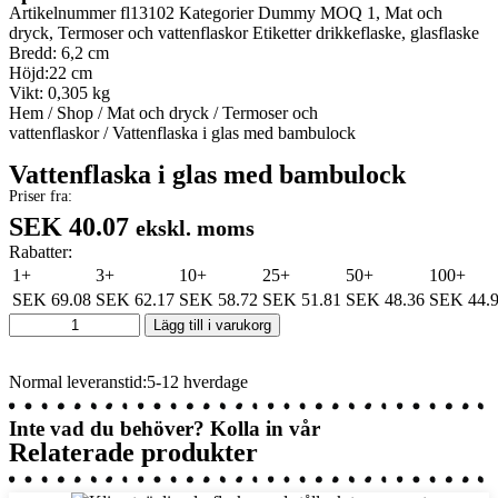
Artikelnummer
fl13102
Kategorier
Dummy MOQ 1
,
Mat och
dryck
,
Termoser och vattenflaskor
Etiketter
drikkeflaske
,
glasflaske
Bredd: 6,2 cm
Höjd:22 cm
Vikt: 0,305 kg
Hem
/
Shop
/
Mat och dryck
/
Termoser och
vattenflaskor
/ Vattenflaska i glas med bambulock
Vattenflaska i glas med bambulock
Priser fra:
SEK 40.07
ekskl. moms
Rabatter:
1+
3+
10+
25+
50+
100+
SEK
69.08
SEK
62.17
SEK
58.72
SEK
51.81
SEK
48.36
SEK
44.
Vattenflaska
Lägg till i varukorg
i
glas
med
Normal leveranstid:5-12 hverdage
bambulock
mängd
Inte vad du behöver? Kolla in vår
Relaterade produkter