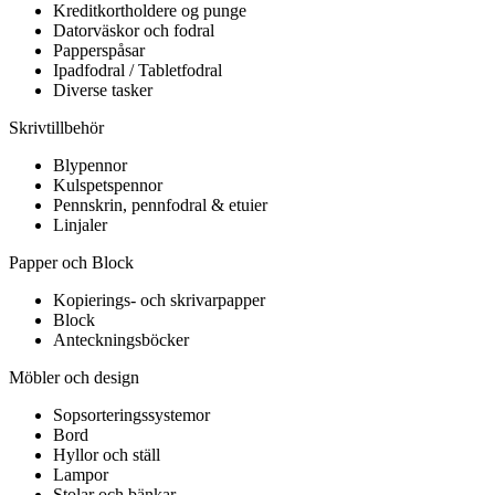
Kreditkortholdere og punge
Datorväskor och fodral
Papperspåsar
Ipadfodral / Tabletfodral
Diverse tasker
Skrivtillbehör
Blypennor
Kulspetspennor
Pennskrin, pennfodral & etuier
Linjaler
Papper och Block
Kopierings- och skrivarpapper
Block
Anteckningsböcker
Möbler och design
Sopsorteringssystemor
Bord
Hyllor och ställ
Lampor
Stolar och bänkar