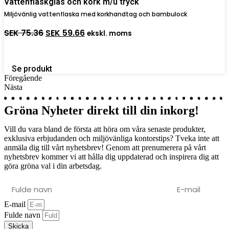
Vattenflaskglas och kork m/u tryck
Miljövänlig vattenflaska med korkhandtag och bambulock
Det
Det
SEK
75.36
SEK
59.66
ekskl. moms
ursprungliga
nuvarande
priset
priset
var:
är:
SEK 75.36.
SEK 59.66.
Se produkt
Föregående
Nästa
Gröna Nyheter direkt till din
inkorg!
Vill du vara bland de första att höra om våra senaste produkter,
exklusiva erbjudanden och miljövänliga kontorstips? Tveka inte att
anmäla dig till vårt nyhetsbrev! Genom att prenumerera på vårt
nyhetsbrev kommer vi att hålla dig uppdaterad och inspirera dig att
göra gröna val i din arbetsdag.
E-mail
Fulde navn
Skicka