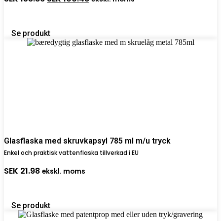
ursprungliga
nuvarande
priset
priset
var:
är:
SEK 153.86.
SEK 100.48.
Se produkt
Glasflaska med skruvkapsyl 785 ml m/u tryck
Enkel och praktisk vattenflaska tillverkad i EU
SEK
21.98
ekskl. moms
Se produkt