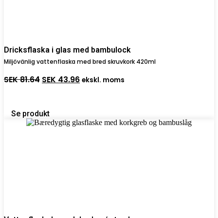
Dricksflaska i glas med bambulock
Miljövänlig vattenflaska med bred skruvkork 420ml
Det
Det
SEK
81.64
SEK
43.96
ekskl. moms
ursprungliga
nuvarande
priset
priset
var:
är:
SEK 81.64.
SEK 43.96.
Se produkt