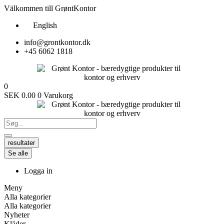
Hoppa
Välkommen till GrøntKontor
till
English
innehåll
info@grontkontor.dk
+45 6062 1818
0
SEK
0.00
0
Varukorg
resultater
Se alle
Logga in
Meny
Alla kategorier
Alla kategorier
Nyheter
Kläder