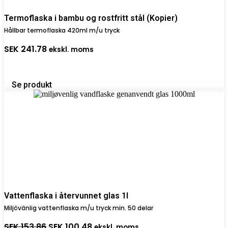
Termoflaska i bambu og rostfritt stål (Kopier)
Hållbar termoflaska 420ml m/u tryck
SEK
241.78
ekskl. moms
Se produkt
Vattenflaska i återvunnet glas 1l
Miljövänlig vattenflaska m/u tryck min. 50 delar
Det
Det
SEK
153.86
SEK
100.48
ekskl. moms