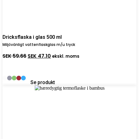
Dricksflaska i glas 500 ml
Miljövänligt vattenflaskglas m/u tryck
Det
Det
SEK
59.66
SEK
47.10
ekskl. moms
ursprungliga
nuvarande
priset
priset
var:
är:
SEK 59.66.
SEK 47.10.
Se produkt