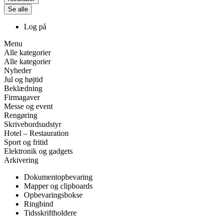
Se alle
Log på
Menu
Alle kategorier
Alle kategorier
Nyheder
Jul og højtid
Beklædning
Firmagaver
Messe og event
Rengøring
Skrivebordsudstyr
Hotel – Restauration
Sport og fritid
Elektronik og gadgets
Arkivering
Dokumentopbevaring
Mapper og clipboards
Opbevaringsbokse
Ringbind
Tidsskriftholdere