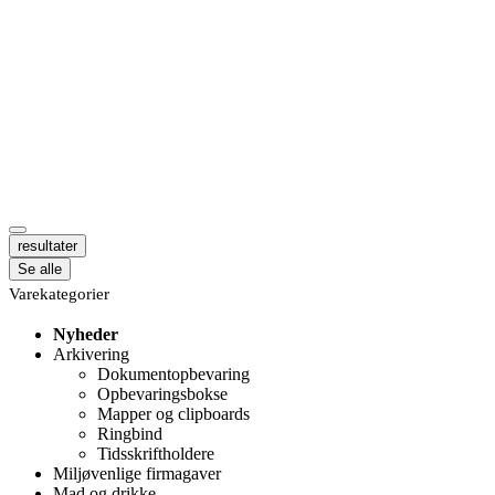
resultater
Se alle
Varekategorier
Nyheder
Arkivering
Dokumentopbevaring
Opbevaringsbokse
Mapper og clipboards
Ringbind
Tidsskriftholdere
Miljøvenlige firmagaver
Mad og drikke