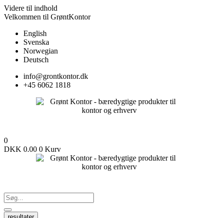
Videre til indhold
Velkommen til GrøntKontor
English
Svenska
Norwegian
Deutsch
info@grontkontor.dk
+45 6062 1818
0
DKK
0.00
0
Kurv
resultater