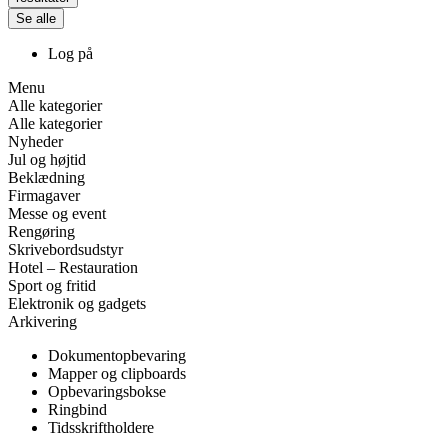
Se alle
Log på
Menu
Alle kategorier
Alle kategorier
Nyheder
Jul og højtid
Beklædning
Firmagaver
Messe og event
Rengøring
Skrivebordsudstyr
Hotel – Restauration
Sport og fritid
Elektronik og gadgets
Arkivering
Dokumentopbevaring
Mapper og clipboards
Opbevaringsbokse
Ringbind
Tidsskriftholdere