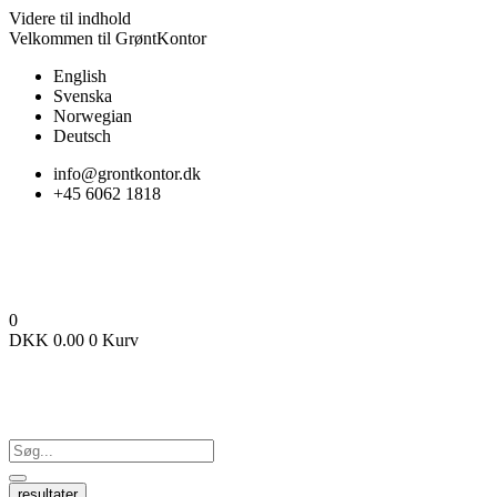
Videre til indhold
Velkommen til GrøntKontor
English
Svenska
Norwegian
Deutsch
info@grontkontor.dk
+45 6062 1818
0
DKK
0.00
0
Kurv
resultater