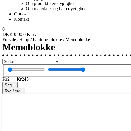
Om produktbæredygtighed
Om materialer og bæredygtighed
Om os
Kontakt
0
DKK
0.00
0
Kurv
Forside
/
Shop
/
Papir og blokke
/ Memoblokke
Memoblokke
Kr
2
—
Kr
245
Søg
Ryd filter