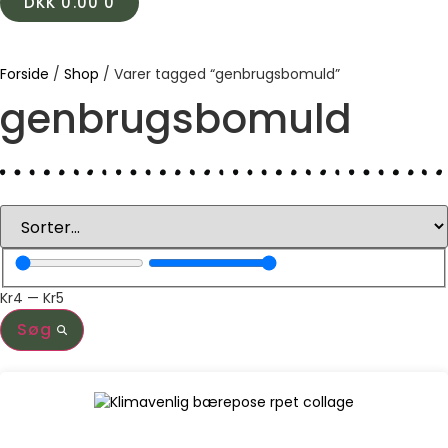
DKK
0.00
0
Forside
/
Shop
/ Varer tagged “genbrugsbomuld”
genbrugsbomuld
Kr
4
—
Kr
5
Søg