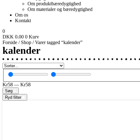
Om produktbæredygtighed
Om materialer og bæredygtighed
Om os
Kontakt
0
DKK
0.00
0
Kurv
Forside
/
Shop
/ Varer tagged “kalender”
kalender
Kr
58
—
Kr
58
Søg
Ryd filter