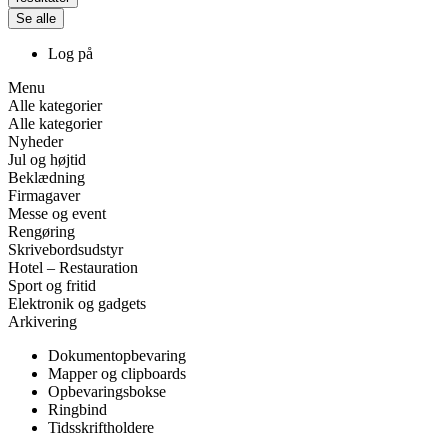
Se alle
Log på
Menu
Alle kategorier
Alle kategorier
Nyheder
Jul og højtid
Beklædning
Firmagaver
Messe og event
Rengøring
Skrivebordsudstyr
Hotel – Restauration
Sport og fritid
Elektronik og gadgets
Arkivering
Dokumentopbevaring
Mapper og clipboards
Opbevaringsbokse
Ringbind
Tidsskriftholdere