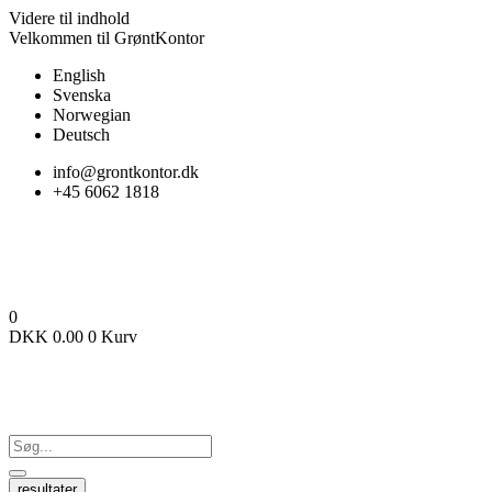
Videre til indhold
Velkommen til GrøntKontor
English
Svenska
Norwegian
Deutsch
info@grontkontor.dk
+45 6062 1818
0
DKK
0.00
0
Kurv
resultater