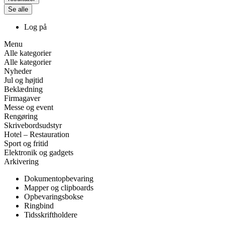
Se alle
Log på
Menu
Alle kategorier
Alle kategorier
Nyheder
Jul og højtid
Beklædning
Firmagaver
Messe og event
Rengøring
Skrivebordsudstyr
Hotel – Restauration
Sport og fritid
Elektronik og gadgets
Arkivering
Dokumentopbevaring
Mapper og clipboards
Opbevaringsbokse
Ringbind
Tidsskriftholdere