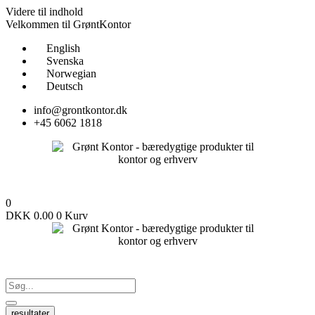
Videre til indhold
Velkommen til GrøntKontor
English
Svenska
Norwegian
Deutsch
info@grontkontor.dk
+45 6062 1818
0
DKK
0.00
0
Kurv
resultater