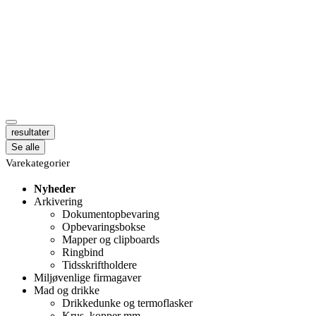
resultater
Se alle
Varekategorier
Nyheder
Arkivering
Dokumentopbevaring
Opbevaringsbokse
Mapper og clipboards
Ringbind
Tidsskriftholdere
Miljøvenlige firmagaver
Mad og drikke
Drikkedunke og termoflasker
Krus, kopper mm.