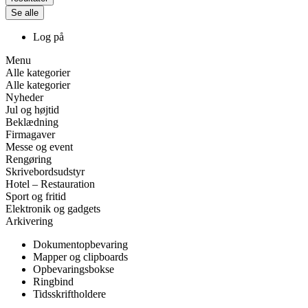
Se alle
Log på
Menu
Alle kategorier
Alle kategorier
Nyheder
Jul og højtid
Beklædning
Firmagaver
Messe og event
Rengøring
Skrivebordsudstyr
Hotel – Restauration
Sport og fritid
Elektronik og gadgets
Arkivering
Dokumentopbevaring
Mapper og clipboards
Opbevaringsbokse
Ringbind
Tidsskriftholdere