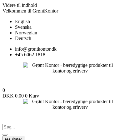
Videre til indhold
Velkommen til GrøntKontor
English
Svenska
Norwegian
Deutsch
info@grontkontor.dk
+45 6062 1818
0
DKK
0.00
0
Kurv
resultater