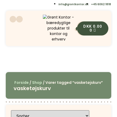
info@grontkontor.dk
+45 6062 1818
DKK
0.00
0
0
Forside
/
Shop
/ Varer tagged “vasketøjskurv”
vasketøjskurv