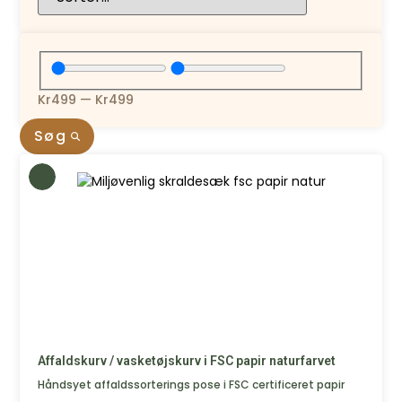
Kr
499
—
Kr
499
Søg
Affaldskurv / vasketøjskurv i FSC papir naturfarvet
Håndsyet affaldssorterings pose i FSC certificeret papir