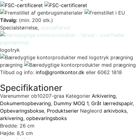
Tilvalg:
(min. 200 stk.)
Specialstørrelse,
specialfarver
logotryk
prægning
Tilbud og info:
info@grontkontor.dk
eller 6062 1818
Specifikationer
Varenummer
ob10207-graa
Kategorier
Arkivering
,
Dokumentopbevaring
,
Dummy MOQ 1
,
Gråt lærredspapir
,
Opbevaringsbokse
,
Produktserier
Nøgleord
arkivboks
,
arkivering
,
opbevaringsboks
Bredde: 26 cm
Højde: 8,5 cm