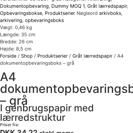
Dokumentopbevaring
,
Dummy MOQ 1
,
Gråt lærredspapir
,
Opbevaringsbokse
,
Produktserier
Nøgleord
arkivboks
,
arkivering
,
opbevaringsboks
Vægt: 0,46 kg
Længde: 35 cm
Bredde: 26 cm
Højde: 8,5 cm
Forside
/
Shop
/
Produktserier
/
Gråt lærredspapir
/
A4
dokumentopbevaringsboks – grå
A4
dokumentopbevarings
– grå
I genbrugspapir med
lærredstruktur
Priser fra:
DKK 34.22
ekskl. moms