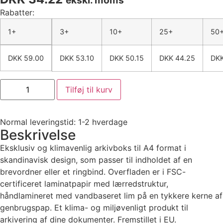
Rabatter:
1+
3+
10+
25+
50
DKK
59.00
DKK
53.10
DKK
50.15
DKK
44.25
DK
A4
Tilføj til kurv
dokumentopbevaringsboks
-
grå
antal
Normal leveringstid: 1-2 hverdage
Beskrivelse
Eksklusiv og klimavenlig arkivboks til A4 format i
skandinavisk design, som passer til indholdet af en
brevordner eller et ringbind. Overfladen er i FSC-
certificeret laminatpapir med lærredstruktur,
håndlamineret med vandbaseret lim på en tykkere kerne af
genbrugspap. Et klima- og miljøvenligt produkt til
arkivering af dine dokumenter. Fremstillet i EU.