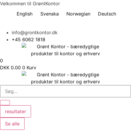
Videre
Velkommen til GrøntKontor
til
English
Svenska
Norwegian
Deutsch
indhold
info@grontkontor.dk
+45 6062 1818
0
DKK
0.00
0
Kurv
resultater
Se alle