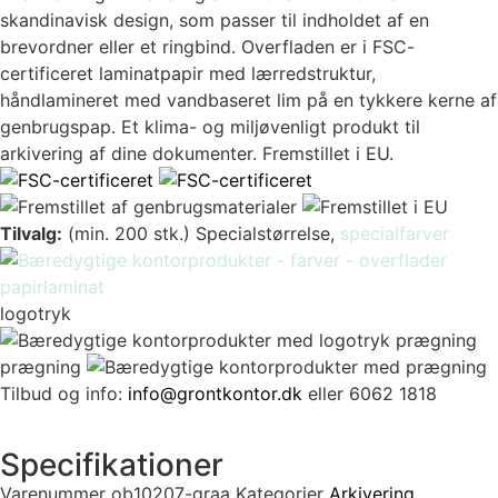
skandinavisk design, som passer til indholdet af en
brevordner eller et ringbind. Overfladen er i FSC-
certificeret laminatpapir med lærredstruktur,
håndlamineret med vandbaseret lim på en tykkere kerne af
genbrugspap. Et klima- og miljøvenligt produkt til
arkivering af dine dokumenter. Fremstillet i EU.
Tilvalg:
(min. 200 stk.)
Specialstørrelse,
specialfarver
logotryk
prægning
Tilbud og info:
info@grontkontor.dk
eller 6062 1818
Specifikationer
Varenummer
ob10207-graa
Kategorier
Arkivering
,