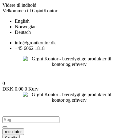
Videre til indhold
Velkommen til GrøntKontor
English
Norwegian
Deutsch
info@grontkontor.dk
+45 6062 1818
0
DKK
0.00
0
Kurv
resultater