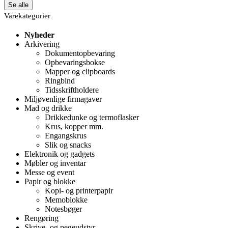
Se alle
Varekategorier
Nyheder
Arkivering
Dokumentopbevaring
Opbevaringsbokse
Mapper og clipboards
Ringbind
Tidsskriftholdere
Miljøvenlige firmagaver
Mad og drikke
Drikkedunke og termoflasker
Krus, kopper mm.
Engangskrus
Slik og snacks
Elektronik og gadgets
Møbler og inventar
Messe og event
Papir og blokke
Kopi- og printerpapir
Memoblokke
Notesbøger
Rengøring
Skrive- og pegeudstyr