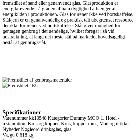
fremstillet af sand eller genanvendt glas. Glasproduktion er
energikrævende, så graden af bæredygtighed afhænger af
energikilden i produktionen. Glas forurener ikke ved bortskaffelse.
Stål/jern er en genanvendelig og praktisk talt ubegrænset ressource
der ikke forurener ved bortskaffelse. Stål giver mulighed for
gentagen genbrug i det uendelige, hvilket foregår i så vid
udstrækning, at langt det meste stål på markedet hovedsageligt
består af genbrugsstål.
Specifikationer
Varenummer
kk13548
Kategorier
Dummy MOQ 1
,
Hotel -
restauration
,
Krus og kopper
,
Krus, kopper mm.
,
Mad og drikke
,
Nyheder
Nøgleord
drinksglas
,
glas
Vægt: 0.618 kg