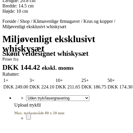
Længde: 20.8 cm
Bredde: 14.5 cm
Højde: 10 cm
Forside
/
Shop
/
Klimavenlige firmagaver
/
Krus og kopper
/
Miljøvenligt eksklusivt whiskysæt
Miljøvenligt eksklusivt
whiskysæt
Skønt veldesignet whiskysæt
Priser fra:
DKK 144.42
ekskl. moms
Rabatter:
1+
3+
10+
25+
50+
DKK
249.00
DKK
224.10
DKK
211.65
DKK
186.75
DKK
174.30
Upload trykfil
Max. trykområde 80 x 20 mm