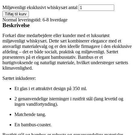
Miljøvenligt eksklusivt whiskysæt antal
Tilføj til kurv
Normal leveringstid: 6-8 hverdage
Beskrivelse
Forkæl dine medarbejdere eller kunder med et luksuriøst
miljøvenligt whiskysæt. Dette sæt kombinerer elegance med et
ansvarligt materialevalg og er den ideelle firmagave i den eksklusive
afdeling – det er både socialt, praktisk og miljøvenligt. Sættet
præsenteres på et elegant bambusstativ. Bambus er et
hurtigtvoksende og naturligt materiale, hvilket understreger sættets
klimavenlighed.
Sættet inkluderer:
Et glas i et attraktivt design på
350
ml
.
2 genanvendelige isterninger i rustfrit stål (lang levetid og
ingen vandfortynding).
Matchende tang.
En bambus-coaster.
Rustfrit stål og bambus er robuste og genanvendelige materialer,