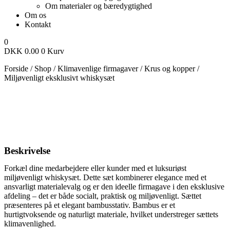
Om materialer og bæredygtighed
Om os
Kontakt
0
DKK
0.00
0
Kurv
Forside
/
Shop
/
Klimavenlige firmagaver
/
Krus og kopper
/
Miljøvenligt eksklusivt whiskysæt
Beskrivelse
Forkæl dine medarbejdere eller kunder med et luksuriøst
miljøvenligt whiskysæt. Dette sæt kombinerer elegance med et
ansvarligt materialevalg og er den ideelle firmagave i den eksklusive
afdeling – det er både socialt, praktisk og miljøvenligt. Sættet
præsenteres på et elegant bambusstativ. Bambus er et
hurtigtvoksende og naturligt materiale, hvilket understreger sættets
klimavenlighed.