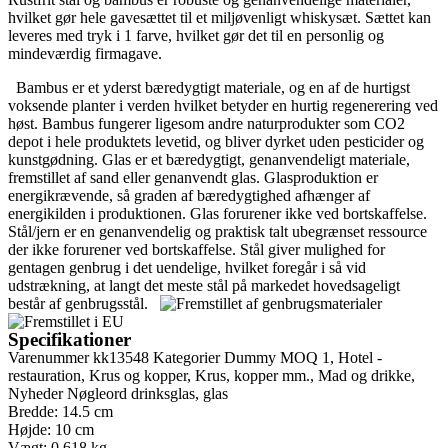
hvilket gør hele gavesættet til et miljøvenligt whiskysæt. Sættet kan
leveres med tryk i 1 farve, hvilket gør det til en personlig og
mindeværdig firmagave.
Bambus er et yderst bæredygtigt materiale, og en af de hurtigst
voksende planter i verden hvilket betyder en hurtig regenerering ved
høst. Bambus fungerer ligesom andre naturprodukter som CO2
depot i hele produktets levetid, og bliver dyrket uden pesticider og
kunstgødning. Glas er et bæredygtigt, genanvendeligt materiale,
fremstillet af sand eller genanvendt glas. Glasproduktion er
energikrævende, så graden af bæredygtighed afhænger af
energikilden i produktionen. Glas forurener ikke ved bortskaffelse.
Stål/jern er en genanvendelig og praktisk talt ubegrænset ressource
der ikke forurener ved bortskaffelse. Stål giver mulighed for
gentagen genbrug i det uendelige, hvilket foregår i så vid
udstrækning, at langt det meste stål på markedet hovedsageligt
består af genbrugsstål.
Specifikationer
Varenummer
kk13548
Kategorier
Dummy MOQ 1
,
Hotel -
restauration
,
Krus og kopper
,
Krus, kopper mm.
,
Mad og drikke
,
Nyheder
Nøgleord
drinksglas
,
glas
Bredde: 14.5 cm
Højde: 10 cm
Vægt: 0.618 kg