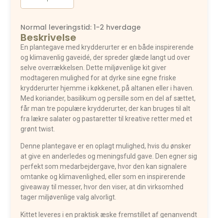
Normal leveringstid: 1-2 hverdage
Beskrivelse
En plantegave med krydderurter er en både inspirerende
og klimavenlig gaveidé, der spreder glæde langt ud over
selve overrækkelsen. Dette miljøvenlige kit giver
modtageren mulighed for at dyrke sine egne friske
krydderurter hjemme i køkkenet, på altanen eller i haven.
Med koriander, basilikum og persille som en del af sættet,
får man tre populære krydderurter, der kan bruges til alt
fra lækre salater og pastaretter til kreative retter med et
grønt twist.
Denne plantegave er en oplagt mulighed, hvis du ønsker
at give en anderledes og meningsfuld gave. Den egner sig
perfekt som medarbejdergave, hvor den kan signalere
omtanke og klimavenlighed, eller som en inspirerende
giveaway til messer, hvor den viser, at din virksomhed
tager miljøvenlige valg alvorligt.
Kittet leveres i en praktisk æske fremstillet af genanvendt