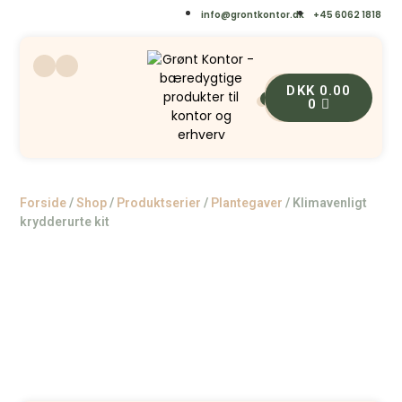
info@grontkontor.dk
+45 6062 1818
DKK
0.00
0
0
Forside
/
Shop
/
Produktserier
/
Plantegaver
/
Klimavenligt
krydderurte kit