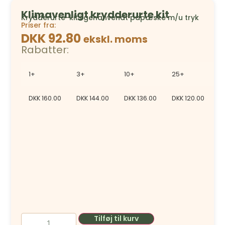
Klimavenligt krydderurte kit
Krydderurte-kit i genanvendt papæske m/u tryk
Priser fra:
DKK 92.80
ekskl. moms
Rabatter:
1+
3+
10+
25+
5
DKK
160.00
DKK
144.00
DKK
136.00
DKK
120.00
D
Tilføj til kurv