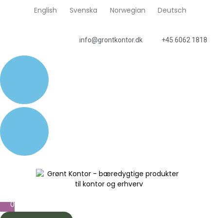
English
Svenska
Norwegian
Deutsch
info@grontkontor.dk
+45 6062 1818
0