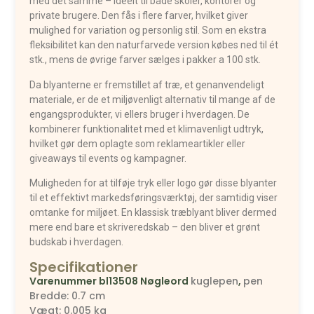
med det samme – ideelt til både skoler, kontorer og
private brugere. Den fås i flere farver, hvilket giver
mulighed for variation og personlig stil. Som en ekstra
fleksibilitet kan den naturfarvede version købes ned til ét
stk., mens de øvrige farver sælges i pakker a 100 stk.
Da blyanterne er fremstillet af træ, et genanvendeligt
materiale, er de et miljøvenligt alternativ til mange af de
engangsprodukter, vi ellers bruger i hverdagen. De
kombinerer funktionalitet med et klimavenligt udtryk,
hvilket gør dem oplagte som reklameartikler eller
giveaways til events og kampagner.
Muligheden for at tilføje tryk eller logo gør disse blyanter
til et effektivt markedsføringsværktøj, der samtidig viser
omtanke for miljøet. En klassisk træblyant bliver dermed
mere end bare et skriveredskab – den bliver et grønt
budskab i hverdagen.
Specifikationer
Varenummer
bl13508
Nøgleord
kuglepen
,
pen
Bredde: 0.7 cm
Vægt: 0.005 kg