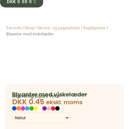
DKK
0.00
0
Forside
/
Shop
/
Skrive- og pegeudstyr
/
Kuglepenne
/
Blyanter med viskelæder
Blyanter med viskelæder
Miljøvenlig blyant i træ
DKK
0.45
ekskl. moms