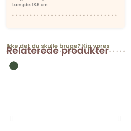
Længde: 18.6 cm
Ikke det du skulle bruge? Kig vores
Relaterede produkter