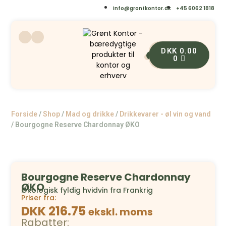
info@grontkontor.dk
+45 6062 1818
DKK
0.00
0
0
Forside
/
Shop
/
Mad og drikke
/
Drikkevarer - øl vin og vand
/
Bourgogne Reserve Chardonnay ØKO
Bourgogne Reserve Chardonnay
ØKO
Økologisk fyldig hvidvin fra Frankrig
Priser fra:
DKK 216.75
ekskl. moms
Rabatter: