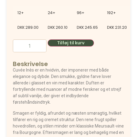
12+
24+
96+
192+
DKK
289.00
DKK
260.10
DKK
245.65
DKK
231.20
Tilføj til kurv
Beskrivelse
Cuvée Inès er en hvidvin, der imponerer med både
elegance og dybde. Den smukke, gyldne farve lover
allerede i glasset en vin med karakter. Duften er
fortryllende med nuancer af modne ferskner og et strejf
af subtil vanilje, der giver et indbydende
førstehåndsindtryk.
Smagen er fyldig, afrundet og næsten smøragtig, hvilket
tilfører en rig og cremet struktur. Den rene frugt spiller
hovedrollen, og stilen minder om klassiske Meursault-vine
fra Bourgogne. Eftersmagen er lang og behagelig med en