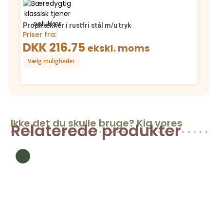
Proptrækker i rustfri stål m/u tryk
Priser fra:
DKK 216.75
ekskl. moms
Vælg muligheder
Ikke det du skulle bruge? Kig vores
Relaterede produkter