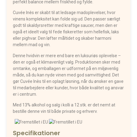
perfekt balance mellem friskhed og fylde.
Cuvée Inès er skabt til at ledsage madoplevelser, hvor
vinens kompleksitet kan folde sig ud. Den passer særligt
godt til skaldyrsretter med kraftige saucer, men den er
også et ideelt valg til fede fiskeretter som hellefisk, laks
eller pighvar. Den løfter måltidet og skaber harmoni
mellem mad og vin.
Denne hvidvin er mere end bare en luksuriøs oplevelse –
den er også et klimavenligt valg. Produktionen sker med
omtanke, og emballagen er udformet på en miljøvenlig
måde, så du kan nyde vinen med god samvittighed. Det
gør Cuvée Inès til en oplagt løsning, når du ønsker en gave
til medarbejdere eller kunder, hvor både kvalitet og ansvar
er i centrum.
Med 13% alkohol og salg i kolli a 12 stk. er det nemt at
bestille denne vin til både private og erhverv.
Specifikationer