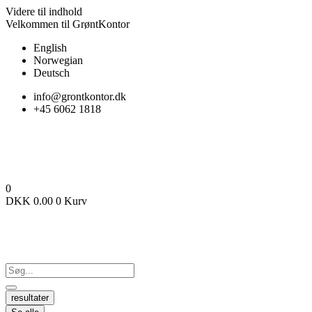
Videre til indhold
Velkommen til GrøntKontor
English
Norwegian
Deutsch
info@grontkontor.dk
+45 6062 1818
0
DKK
0.00
0
Kurv
resultater