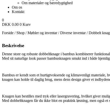
Om materialer og bæredygtighed
Om os
Kontakt
0
DKK
0.00
0
Kurv
Forside
/
Shop
/
Møbler og inventar
/
Diverse inventar
/
Dobbelt kna
Beskrivelse
Denne store og robuste dobbeltknage i bambus kombinerer funktionalitet
Med sit naturlige look passer bambusknagen smukt ind i både hjemlige
Bambus er kendt som et hurtigtvoksende og klimavenligt materiale, hvil
knagen kan holde til daglig brug, mens dens design giver et indbyden
Knagen kan bestilles med tryk eller lasergravering, hvilket giver mulig
Med dobbeltknagen får du ikke blot en praktisk løsning, men også et s