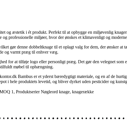
 og æstetik i ét produkt. Perfekt til at opbygge en miljøvenlig knagerækk
 og professionelle miljøer, hvor der ønskes et klimavenligt og moderne
ket gør denne dobbeltknage til et oplagt valg for dem, der ønsker at tæ
de og varmt præg til enhver væg.
hed for at tilføje logo eller personligt præg. Det gør den velegnet som e
tilfuldt møbel til ophængning.
kontor.dk
Bambus er et yderst bæredygtigt materiale, og en af de hurtig
t i hele produktets levetid, og bliver dyrket uden pesticider og kuns
MOQ 1
,
Produktserier
Nøgleord
knage
,
knagerække