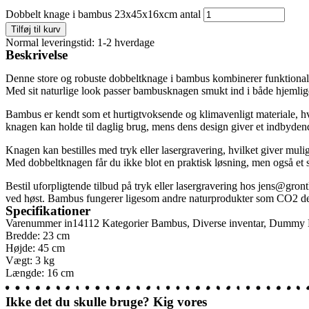
Dobbelt knage i bambus 23x45x16xcm antal
Tilføj til kurv
Normal leveringstid: 1-2 hverdage
Beskrivelse
Denne store og robuste dobbeltknage i bambus kombinerer funktionalitet
Med sit naturlige look passer bambusknagen smukt ind i både hjemlige
Bambus er kendt som et hurtigtvoksende og klimavenligt materiale, hvil
knagen kan holde til daglig brug, mens dens design giver et indbyden
Knagen kan bestilles med tryk eller lasergravering, hvilket giver mulig
Med dobbeltknagen får du ikke blot en praktisk løsning, men også et s
Bestil uforpligtende tilbud på tryk eller lasergravering hos
jens@gront
ved høst. Bambus fungerer ligesom andre naturprodukter som CO2 depo
Specifikationer
Varenummer
in14112
Kategorier
Bambus
,
Diverse inventar
,
Dummy 
Bredde: 23 cm
Højde: 45 cm
Vægt: 3 kg
Længde: 16 cm
Ikke det du skulle bruge? Kig vores