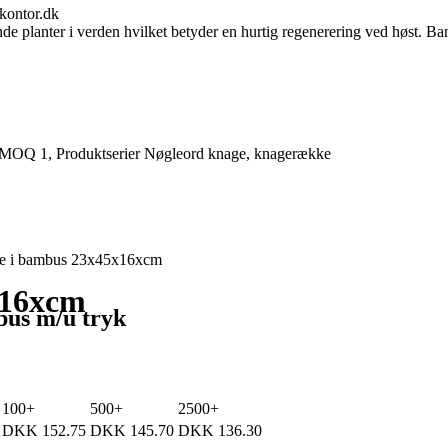
kontor.dk
ende planter i verden hvilket betyder en hurtig regenerering ved høst.
MOQ 1
,
Produktserier
Nøgleord
knage
,
knagerække
ge i bambus 23x45x16xcm
x16xcm
bus m/u tryk
100+
500+
2500+
DKK
152.75
DKK
145.70
DKK
136.30