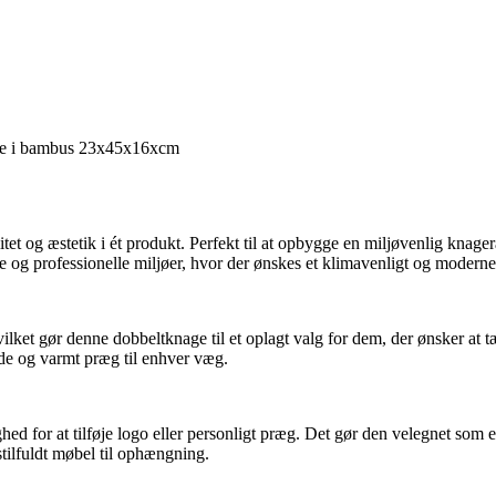
ge i bambus 23x45x16xcm
 og æstetik i ét produkt. Perfekt til at opbygge en miljøvenlig knagerækk
 og professionelle miljøer, hvor der ønskes et klimavenligt og moderne
ket gør denne dobbeltknage til et oplagt valg for dem, der ønsker at tæ
de og varmt præg til enhver væg.
hed for at tilføje logo eller personligt præg. Det gør den velegnet som e
tilfuldt møbel til ophængning.