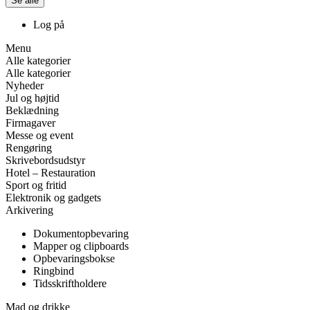
Se alle
Log på
Menu
Alle kategorier
Alle kategorier
Nyheder
Jul og højtid
Beklædning
Firmagaver
Messe og event
Rengøring
Skrivebordsudstyr
Hotel – Restauration
Sport og fritid
Elektronik og gadgets
Arkivering
Dokumentopbevaring
Mapper og clipboards
Opbevaringsbokse
Ringbind
Tidsskriftholdere
Mad og drikke