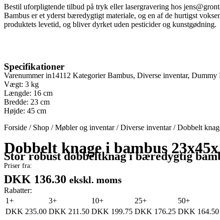
Bestil uforpligtende tilbud på tryk eller lasergravering hos
jens@gront
Bambus er et yderst bæredygtigt materiale, og en af de hurtigst voks
produktets levetid, og bliver dyrket uden pesticider og kunstgødning.
Specifikationer
Varenummer
in14112
Kategorier
Bambus
,
Diverse inventar
,
Dummy 
Vægt: 3 kg
Længde: 16 cm
Bredde: 23 cm
Højde: 45 cm
Forside
/
Shop
/
Møbler og inventar
/
Diverse inventar
/
Dobbelt kna
Dobbelt knage i bambus 23x45
Stor robust dobbeltknag i bæredygtig bam
Priser fra:
DKK 136.30
ekskl. moms
Rabatter:
1+
3+
10+
25+
50+
DKK
235.00
DKK
211.50
DKK
199.75
DKK
176.25
DKK
164.50