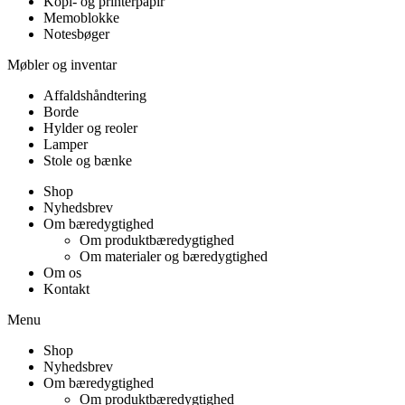
Kopi- og printerpapir
Memoblokke
Notesbøger
Møbler og inventar
Affaldshåndtering
Borde
Hylder og reoler
Lamper
Stole og bænke
Shop
Nyhedsbrev
Om bæredygtighed
Om produktbæredygtighed
Om materialer og bæredygtighed
Om os
Kontakt
Menu
Shop
Nyhedsbrev
Om bæredygtighed
Om produktbæredygtighed