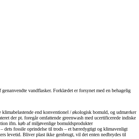
f genanvendte vandflasker. Forklædet er forsynet med en behagelig
re klimabelastende end konventionel / økologisk bomuld, og udmærker
eret der pt. foregår omfattende greenwash med ucertificerede indiske
ation ifm. køb af miljøvenlige bomuldsprodukter
dets fossile oprindelse til trods – et bæredygtigt og klimavenligt
s levetid. Bliver plast ikke genbrugt, vil det enten nedbrydes til