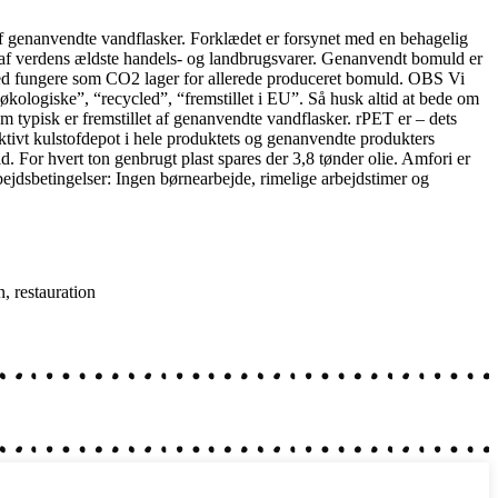
f genanvendte vandflasker. Forklædet er forsynet med en behagelig
 af verdens ældste handels- og landbrugsvarer. Genanvendt bomuld er
med fungere som CO2 lager for allerede produceret bomuld. OBS Vi
kologiske”, “recycled”, “fremstillet i EU”. Så husk altid at bede om
typisk er fremstillet af genanvendte vandflasker. rPET er – dets
fektivt kulstofdepot i hele produktets og genanvendte produkters
d. For hvert ton genbrugt plast spares der 3,8 tønder olie. Amfori er
ejdsbetingelser: Ingen børnearbejde, rimelige arbejdstimer og
n
,
restauration