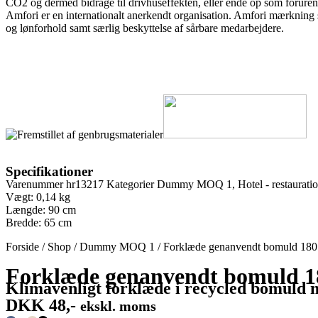
CO2 og dermed bidrage til drivhuseffekten, eller ende op som forurenen
Amfori er en internationalt anerkendt organisation. Amfori mærkning s
og lønforhold samt særlig beskyttelse af sårbare medarbejdere.
Specifikationer
Varenummer
hr13217
Kategorier
Dummy MOQ 1
,
Hotel - restaurati
Vægt: 0,14 kg
Længde: 90 cm
Bredde: 65 cm
Forside
/
Shop
/
Dummy MOQ 1
/
Forklæde genanvendt bomuld 180
Forklæde genanvendt bomuld 1
Klimavenligt forklæde i recycled bomuld 
DKK
48,-
ekskl. moms