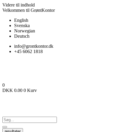
Videre til indhold
Velkommen til GrøntKontor
English
Svenska
Norwegian
Deutsch
info@grontkontor.dk
+45 6062 1818
0
DKK
0.00
0
Kurv
resultater