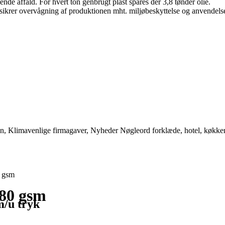
de affald. For hvert ton genbrugt plast spares der 3,8 tønder olie.
ikrer overvågning af produktionen mht. miljøbeskyttelse og anvendelse 
on
,
Klimavenlige firmagaver
,
Nyheder
Nøgleord
forklæde
,
hotel
,
køkke
 gsm
80 gsm
m/u tryk