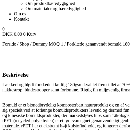
Om produktbæredygtighed
Om materialer og bæredygtighed
Om os
Kontakt
0
DKK
0.00
0
Kurv
Forside
/
Shop
/
Dummy MOQ 1
/
Forklæde genanvendt bomuld 180
Beskrivelse
Lækkert og blødt forklæde i kraftig 180gsm kvalitet fremstillet af 
nakkestrop, bindestropper samt forlomme. Rigtig fin miljøvenlig firm
Bomuld er et bionedbrydeligt komposterbart naturprodukt og en af v
sig specielt ved at forlænge bomuldsprodukters levetid og dermed fun
og kinesiske bomuldsprodukter, der markedsføres hhv. som "økologisk
rPET (recycled polyethylen) er et fødevareegnet genanvendeligt genbrug
materiale. rPET har et ekstremt højt kulstofindhold, og fungerer derfor