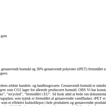
 gsm
70% genanvendt bomuld og 30% genanvendt polyester (rPET) fremstillet a
agave.
erdens ældste handels- og landbrugsvarer. Genanvendt bomuld er mind
gere som CO2 lager for allerede produceret bomuld. OBS Vi har konstat
e", "recycled", "fremstillet i EU". Så husk altid at bede om dokument
splast, som typisk er fremstillet af genanvendte vandflasker. rPET er – 
 som et effektivt kulstofdepot i hele produktets og genanvendte produkter