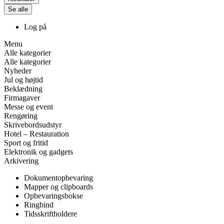
Se alle
Log på
Menu
Alle kategorier
Alle kategorier
Nyheder
Jul og højtid
Beklædning
Firmagaver
Messe og event
Rengøring
Skrivebordsudstyr
Hotel – Restauration
Sport og fritid
Elektronik og gadgets
Arkivering
Dokumentopbevaring
Mapper og clipboards
Opbevaringsbokse
Ringbind
Tidsskriftholdere