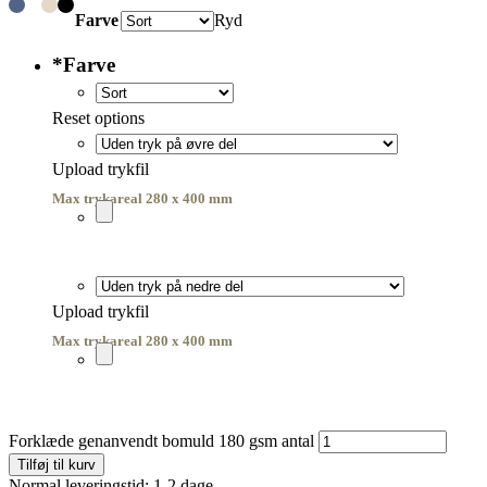
Farve
Ryd
*
Farve
Reset options
Upload trykfil
Max trykareal 280 x 400 mm
Upload trykfil
Max trykareal 280 x 400 mm
Forklæde genanvendt bomuld 180 gsm antal
Tilføj til kurv
Normal leveringstid: 1-2 dage