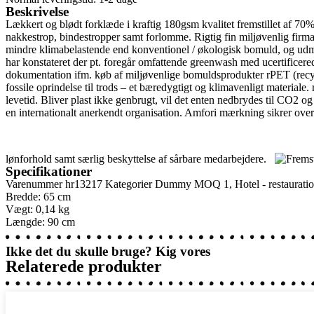
Beskrivelse
Lækkert og blødt forklæde i kraftig 180gsm kvalitet fremstillet af 
nakkestrop, bindestropper samt forlomme. Rigtig fin miljøvenlig fir
mindre klimabelastende end konventionel / økologisk bomuld, og udm
har konstateret der pt. foregår omfattende greenwash med ucertificere
dokumentation ifm. køb af miljøvenlige bomuldsprodukter rPET (recycl
fossile oprindelse til trods – et bæredygtigt og klimavenligt materiale
levetid. Bliver plast ikke genbrugt, vil det enten nedbrydes til CO2 og
en internationalt anerkendt organisation. Amfori mærkning sikrer over
lønforhold samt særlig beskyttelse af sårbare medarbejdere.
Specifikationer
Varenummer
hr13217
Kategorier
Dummy MOQ 1
,
Hotel - restaurati
Bredde: 65 cm
Vægt: 0,14 kg
Længde: 90 cm
Ikke det du skulle bruge? Kig vores
Relaterede produkter