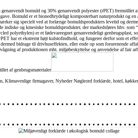
70% genanvendt bomuld og 30% genanvendt polyester (rPET) fremstillet a
magave. Bomuld er et bionedbrydeligt komposterbart naturprodukt og en
ærker sig specielt ved at forlænge bomuldsprodukters levetid og der
de indiske og kinesiske bomuldsprodukter, der markedsføres hhv. som “ø
ed polyethylen) er et fødevareegnet genanvendeligt genbrugsplast, som 
. rPET har et ekstremt højt kulstofindhold, og fungerer derfor som et ef
 dermed bidrage til drivhuseffekten, eller ende op som forurenende affal
vågning af produktionen mht. miljøbeskyttelse og anvendelse af fair arb
on
,
Klimavenlige firmagaver
,
Nyheder
Nøgleord
forklæde
,
hotel
,
køkke