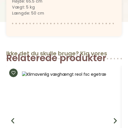
Højde: 65.5 cm
Vægt: 5 kg
Længde: 50 cm
Ikke det du skulle bruge? Kig vores
Relaterede produkter