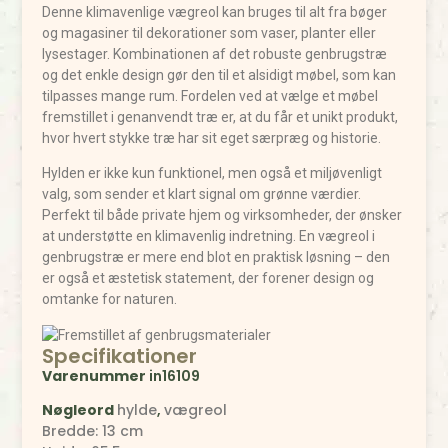
Denne klimavenlige vægreol kan bruges til alt fra bøger
og magasiner til dekorationer som vaser, planter eller
lysestager. Kombinationen af det robuste genbrugstræ
og det enkle design gør den til et alsidigt møbel, som kan
tilpasses mange rum. Fordelen ved at vælge et møbel
fremstillet i genanvendt træ er, at du får et unikt produkt,
hvor hvert stykke træ har sit eget særpræg og historie.
Hylden er ikke kun funktionel, men også et miljøvenligt
valg, som sender et klart signal om grønne værdier.
Perfekt til både private hjem og virksomheder, der ønsker
at understøtte en klimavenlig indretning. En vægreol i
genbrugstræ er mere end blot en praktisk løsning – den
er også et æstetisk statement, der forener design og
omtanke for naturen.
Specifikationer
Varenummer
in16109
Nøgleord
hylde
,
vægreol
Bredde: 13 cm