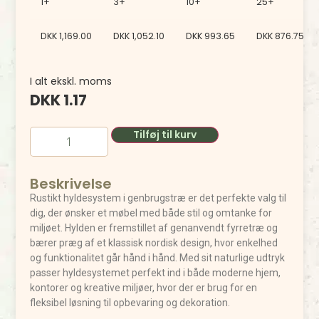
1+
3+
10+
25+
DKK
1,169.00
DKK
1,052.10
DKK
993.65
DKK
876.75
I alt ekskl. moms
DKK
1.17
Tilføj til kurv
Beskrivelse
Rustikt hyldesystem i genbrugstræ er det perfekte valg til
dig, der ønsker et møbel med både stil og omtanke for
miljøet. Hylden er fremstillet af genanvendt fyrretræ og
bærer præg af et klassisk nordisk design, hvor enkelhed
og funktionalitet går hånd i hånd. Med sit naturlige udtryk
passer hyldesystemet perfekt ind i både moderne hjem,
kontorer og kreative miljøer, hvor der er brug for en
fleksibel løsning til opbevaring og dekoration.