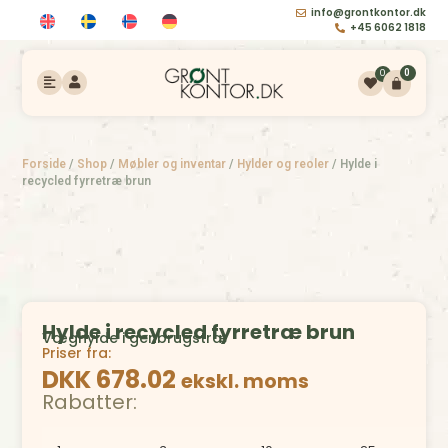
info@grontkontor.dk
+45 6062 1818
0
0
Forside
/
Shop
/
Møbler og inventar
/
Hylder og reoler
/
Hylde i
recycled fyrretræ brun
Hylde i recycled fyrretræ brun
Væghylde i genbrugstræ
Priser fra:
DKK 678.02
ekskl. moms
Rabatter: