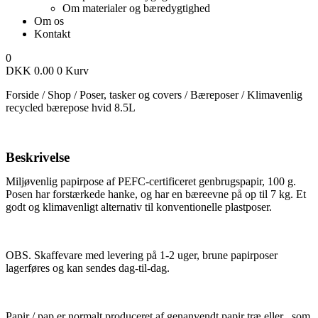
Om materialer og bæredygtighed
Om os
Kontakt
0
DKK
0.00
0
Kurv
Forside
/
Shop
/
Poser, tasker og covers
/
Bæreposer
/
Klimavenlig
recycled bærepose hvid 8.5L
Beskrivelse
Miljøvenlig papirpose af PEFC-certificeret genbrugspapir, 100 g.
Posen har forstærkede hanke, og har en bæreevne på op til 7 kg. Et
godt og klimavenligt alternativ til konventionelle plastposer.
OBS. Skaffevare med levering på 1-2 uger, brune papirposer
lagerføres og kan sendes dag-til-dag.
Papir / pap er normalt produceret af genanvendt papir træ eller , som