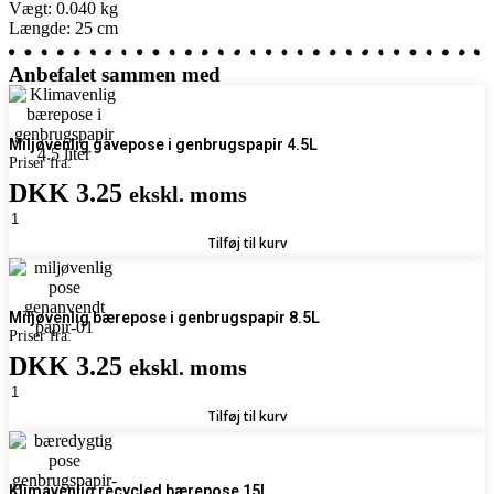
Vægt: 0.040 kg
Længde: 25 cm
Anbefalet sammen med
Miljøvenlig gavepose i genbrugspapir 4.5L
Priser fra:
DKK 3.25
ekskl. moms
Miljøvenlig
gavepose
Tilføj til kurv
i
genbrugspapir
4.5L
antal
Miljøvenlig bærepose i genbrugspapir 8.5L
Priser fra:
DKK 3.25
ekskl. moms
Miljøvenlig
bærepose
Tilføj til kurv
i
genbrugspapir
8.5L
antal
Klimavenlig recycled bærepose 15L