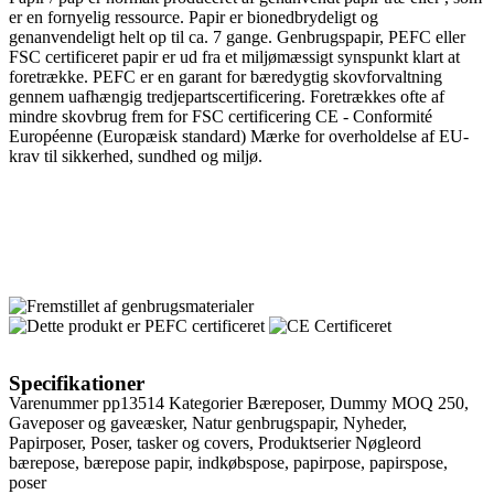
er en fornyelig ressource. Papir er bionedbrydeligt og
genanvendeligt helt op til ca. 7 gange. Genbrugspapir, PEFC eller
FSC certificeret papir er ud fra et miljømæssigt synspunkt klart at
foretrække. PEFC er en garant for bæredygtig skovforvaltning
gennem uafhængig tredjepartscertificering. Foretrækkes ofte af
mindre skovbrug frem for FSC certificering CE - Conformité
Européenne (Europæisk standard) Mærke for overholdelse af EU-
krav til sikkerhed, sundhed og miljø.
Specifikationer
Varenummer
pp13514
Kategorier
Bæreposer
,
Dummy MOQ 250
,
Gaveposer og gaveæsker
,
Natur genbrugspapir
,
Nyheder
,
Papirposer
,
Poser, tasker og covers
,
Produktserier
Nøgleord
bærepose
,
bærepose papir
,
indkøbspose
,
papirpose
,
papirspose
,
poser