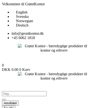
Videre
Velkommen til GrøntKontor
til
English
indhold
Svenska
Norwegian
Deutsch
info@grontkontor.dk
+45 6062 1818
0
DKK
0.00
0
Kurv
resultater