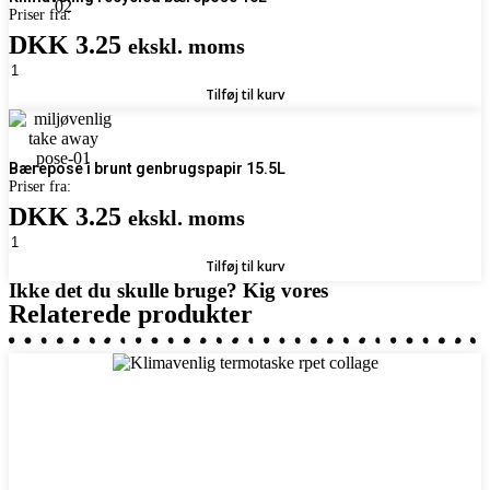
Priser fra:
DKK 3.25
ekskl. moms
Klimavenlig
recycled
Tilføj til kurv
bærepose
15L
antal
Bærepose i brunt genbrugspapir 15.5L
Priser fra:
DKK 3.25
ekskl. moms
Bærepose
i
Tilføj til kurv
brunt
Ikke det du skulle bruge? Kig vores
genbrugspapir
Relaterede produkter
15.5L
antal