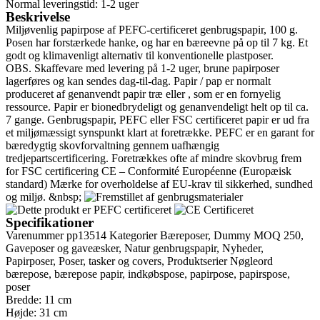
Normal leveringstid: 1-2 uger
hvid
Beskrivelse
8.5L
Miljøvenlig papirpose af PEFC-certificeret genbrugspapir, 100 g.
antal
Posen har forstærkede hanke, og har en bæreevne på op til 7 kg. Et
godt og klimavenligt alternativ til konventionelle plastposer.
OBS. Skaffevare med levering på 1-2 uger, brune papirposer
lagerføres og kan sendes dag-til-dag. Papir / pap er normalt
produceret af genanvendt papir træ eller , som er en fornyelig
ressource. Papir er bionedbrydeligt og genanvendeligt helt op til ca.
7 gange. Genbrugspapir, PEFC eller FSC certificeret papir er ud fra
et miljømæssigt synspunkt klart at foretrække. PEFC er en garant for
bæredygtig skovforvaltning gennem uafhængig
tredjepartscertificering. Foretrækkes ofte af mindre skovbrug frem
for FSC certificering CE – Conformité Européenne (Europæisk
standard) Mærke for overholdelse af EU-krav til sikkerhed, sundhed
og miljø. &nbsp;
Specifikationer
Varenummer
pp13514
Kategorier
Bæreposer
,
Dummy MOQ 250
,
Gaveposer og gaveæsker
,
Natur genbrugspapir
,
Nyheder
,
Papirposer
,
Poser, tasker og covers
,
Produktserier
Nøgleord
bærepose
,
bærepose papir
,
indkøbspose
,
papirpose
,
papirspose
,
poser
Bredde: 11 cm
Højde: 31 cm