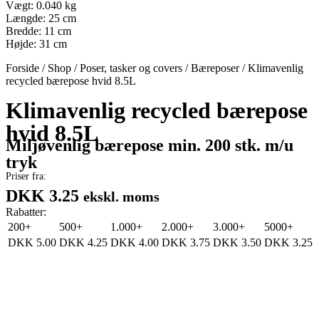
Vægt: 0.040 kg
Længde: 25 cm
Bredde: 11 cm
Højde: 31 cm
Forside
/
Shop
/
Poser, tasker og covers
/
Bæreposer
/
Klimavenlig
recycled bærepose hvid 8.5L
Klimavenlig recycled bærepose
hvid 8.5L
Miljøvenlig bærepose min. 200 stk. m/u
tryk
Priser fra:
DKK 3.25
ekskl. moms
Rabatter:
200+
500+
1.000+
2.000+
3.000+
5000+
DKK
5.00
DKK
4.25
DKK
4.00
DKK
3.75
DKK
3.50
DKK
3.25