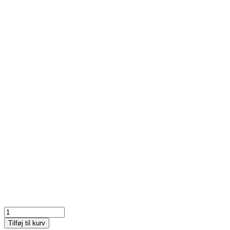
Klimavenlig
recycled
Tilføj til kurv
bærepose