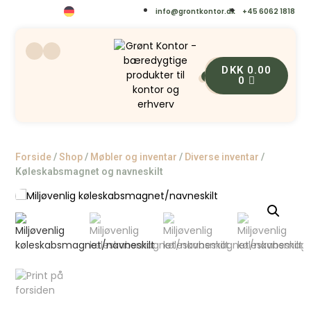
info@grontkontor.dk
+45 6062 1818
DKK
0.00
0
0
Forside
/
Shop
/
Møbler og inventar
/
Diverse inventar
/
Køleskabsmagnet og navneskilt