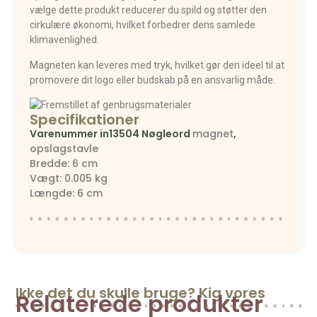
vælge dette produkt reducerer du spild og støtter den
cirkulære økonomi, hvilket forbedrer dens samlede
klimavenlighed.
Magneten kan leveres med tryk, hvilket gør den ideel til at
promovere dit logo eller budskab på en ansvarlig måde.
Specifikationer
Varenummer
in13504
Nøgleord
magnet
,
opslagstavle
Bredde: 6 cm
Vægt: 0.005 kg
Længde: 6 cm
Ikke det du skulle bruge? Kig vores
Relaterede produkter