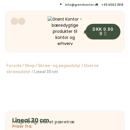
info@grontkontor.dk
+45 6062 1818
DKK
0.00
0
0
Forside
/
Shop
/
Skrive- og pegeudstyr
/
Diverse
skriveudstyr
/
Lineal 30 cm
Lineal 30 cm
I miljøvenligt olieret pæretræ
Priser fra: