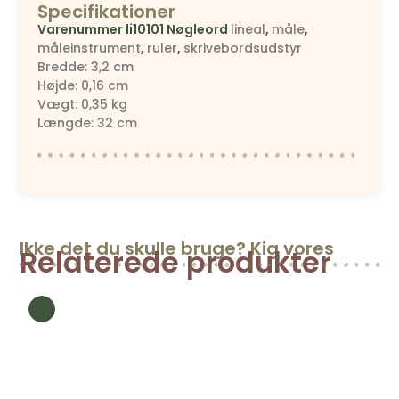
Specifikationer
Varenummer
li10101
Nøgleord
lineal
,
måle
,
måleinstrument
,
ruler
,
skrivebordsudstyr
Bredde: 3,2 cm
Højde: 0,16 cm
Vægt: 0,35 kg
Længde: 32 cm
Ikke det du skulle bruge? Kig vores
Relaterede produkter