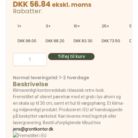
DKK 56.84
ekskl. moms
Rabatter:
1+
3+
10+
25+
50+
DKK
98.00
DKK
88.20
DKK
83.30
DKK
73.50
DKK
Tilføj til kurv
Normal leveringstid: 1-2 hverdage
Beskrivelse
Klimavenligt kontorredskab i klassisk retro-look.
Fremstillet af olieret pæretræ med et greb i lys ahorn og
en skala op til 30 cm, samt et hul til vægophæng. Et klima-
og miljøvenligt produkt. Produceret i EU af handicappede
på beskyttet værksted. Kan leveres med logotryk eller
lasergravering. Bestil uforpligtende tilbud hos
jens@grontkontor.dk