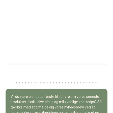
Vil du være blandt de første til at høre om vores seneste
produkter, eksklusive tilbud og miljøvenlige kontortips? Så
tøv ikke med at tilmelde dig vores nyhedsbrev! Ved at
tilmelde dig vores nyhedsbrev holder vi dig opdateret og