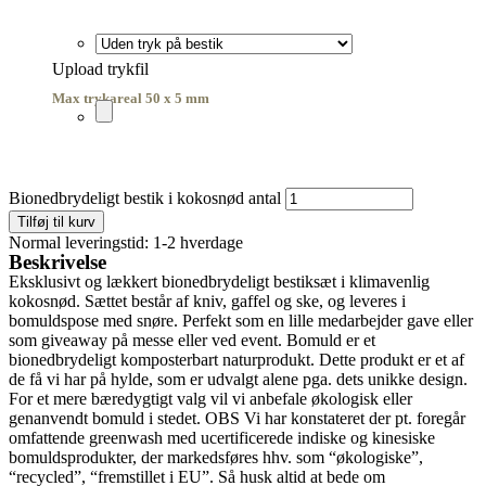
Upload trykfil
Max trykareal 50 x 5 mm
Bionedbrydeligt bestik i kokosnød antal
Tilføj til kurv
Normal leveringstid: 1-2 hverdage
Beskrivelse
Eksklusivt og lækkert bionedbrydeligt bestiksæt i klimavenlig
kokosnød. Sættet består af kniv, gaffel og ske, og leveres i
bomuldspose med snøre. Perfekt som en lille medarbejder gave eller
som giveaway på messe eller ved event. Bomuld er et
bionedbrydeligt komposterbart naturprodukt. Dette produkt er et af
de få vi har på hylde, som er udvalgt alene pga. dets unikke design.
For et mere bæredygtigt valg vil vi anbefale økologisk eller
genanvendt bomuld i stedet. OBS Vi har konstateret der pt. foregår
omfattende greenwash med ucertificerede indiske og kinesiske
bomuldsprodukter, der markedsføres hhv. som “økologiske”,
“recycled”, “fremstillet i EU”. Så husk altid at bede om