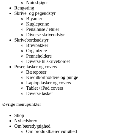
Notesbøger
Rengøring
Skrive- og pegeudstyr
Blyanter
Kuglepenne
Penalhuse / etuier
Diverse skriveudstyr
Skrivebordsudstyr
Brevbakker
Organizere
Penneholdere
Diverse til skrivebordet
Poser, tasker og covers
Bæreposer
Kreditkortholdere og punge
Laptop tasker og covers
Tablet / iPad covers
Diverse tasker
Øvrige menupunkter
Shop
Nyhedsbrev
Om bæredygtighed
Om produktbæredygtighed