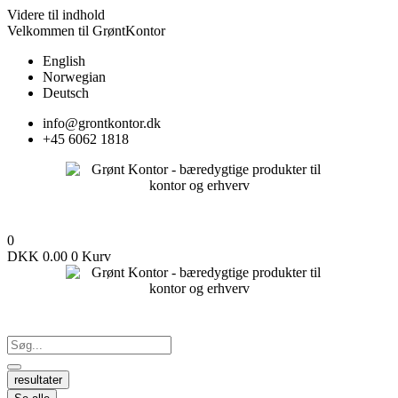
Videre til indhold
Velkommen til GrøntKontor
English
Norwegian
Deutsch
info@grontkontor.dk
+45 6062 1818
0
DKK
0.00
0
Kurv
resultater