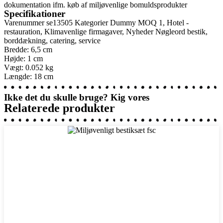
dokumentation ifm. køb af miljøvenlige bomuldsprodukter
Specifikationer
Varenummer
se13505
Kategorier
Dummy MOQ 1
,
Hotel -
restauration
,
Klimavenlige firmagaver
,
Nyheder
Nøgleord
bestik
,
borddækning
,
catering
,
service
Bredde: 6,5 cm
Højde: 1 cm
Vægt: 0.052 kg
Længde: 18 cm
Ikke det du skulle bruge? Kig vores
Relaterede produkter