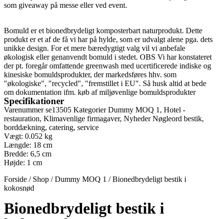
som giveaway på messe eller ved event.
Bomuld er et bionedbrydeligt komposterbart naturprodukt. Dette
produkt er et af de få vi har på hylde, som er udvalgt alene pga. dets
unikke design. For et mere bæredygtigt valg vil vi anbefale
økologisk eller genanvendt bomuld i stedet. OBS Vi har konstateret
der pt. foregår omfattende greenwash med ucertificerede indiske og
kinesiske bomuldsprodukter, der markedsføres hhv. som
"økologiske", "recycled", "fremstillet i EU". Så husk altid at bede
om dokumentation ifm. køb af miljøvenlige bomuldsprodukter
Specifikationer
Varenummer
se13505
Kategorier
Dummy MOQ 1
,
Hotel -
restauration
,
Klimavenlige firmagaver
,
Nyheder
Nøgleord
bestik
,
borddækning
,
catering
,
service
Vægt: 0.052 kg
Længde: 18 cm
Bredde: 6,5 cm
Højde: 1 cm
Forside
/
Shop
/
Dummy MOQ 1
/
Bionedbrydeligt bestik i
kokosnød
Bionedbrydeligt bestik i