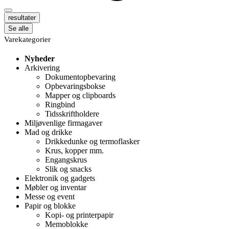
resultater
Se alle
Varekategorier
Nyheder
Arkivering
Dokumentopbevaring
Opbevaringsbokse
Mapper og clipboards
Ringbind
Tidsskriftholdere
Miljøvenlige firmagaver
Mad og drikke
Drikkedunke og termoflasker
Krus, kopper mm.
Engangskrus
Slik og snacks
Elektronik og gadgets
Møbler og inventar
Messe og event
Papir og blokke
Kopi- og printerpapir
Memoblokke