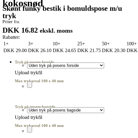
kokosnød
Skønt funky bestik i bomuldspose m/u
tryk
Priser fra:
DKK 16.82
ekskl. moms
Rabatter:
1+
3+
10+
25+
50+
100+
DKK
29.00
DKK
26.10
DKK
24.65
DKK
21.75
DKK
20.30
DKK
Tryk på posens forside
Upload trykfil
Max trykareal 100 x 40 mm
Tryk på posens bagside
Upload trykfil
Max trykareal 100 x 40 mm