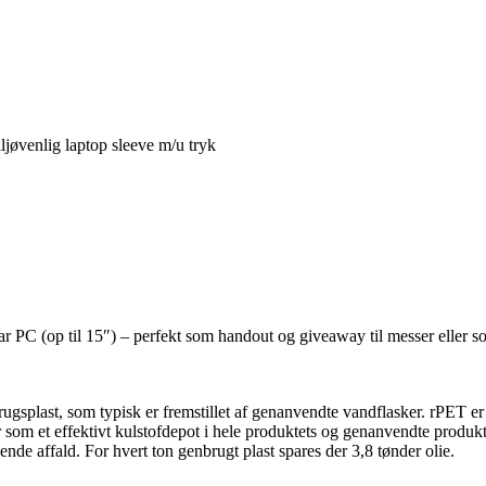
ljøvenlig laptop sleeve m/u tryk
PC (op til 15″) – perfekt som handout og giveaway til messer eller som 
splast, som typisk er fremstillet af genanvendte vandflasker. rPET er – 
 som et effektivt kulstofdepot i hele produktets og genanvendte produkter
de affald. For hvert ton genbrugt plast spares der 3,8 tønder olie.