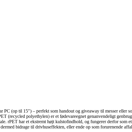
PC (op til 15″) – perfekt som handout og giveaway til messer eller som 
rPET (recycled polyethylen) er et fødevareegnet genanvendeligt genbrugs
riale. rPET har et ekstremt højt kulstofindhold, og fungerer derfor som 
g dermed bidrage til drivhuseffekten, eller ende op som forurenende affal