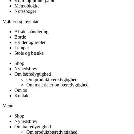
Kopi- og printerpapir
Memoblokke
Notesbøger
Møbler og inventar
Affaldshåndtering
Borde
Hylder og reoler
Lamper
Stole og bænke
Shop
Nyhedsbrev
Om bæredygtighed
Om produktbæredygtighed
Om materialer og bæredygtighed
Om os
Kontakt
Menu
Shop
Nyhedsbrev
Om bæredygtighed
Om produktbæredygtighed