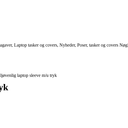
magaver
,
Laptop tasker og covers
,
Nyheder
,
Poser, tasker og covers
Nøgl
ljøvenlig laptop sleeve m/u tryk
ryk