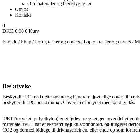
Om materialer og bæredygtighed
Om os
Kontakt
0
DKK
0.00
0
Kurv
Forside
/
Shop
/
Poser, tasker og covers
/
Laptop tasker og covers
/
Mi
Beskrivelse
Beskyt din PC med dette smarte og handy miljøvenlige cover til bærbar 
beskytter din PC bedst muligt. Coveret er forsynet med solid lynlås.
rPET (recycled polyethylen) er et fødevareegnet genanvendeligt genbrug
materiale. rPET har et ekstremt højt kulstofindhold, og fungerer derfor
CO2 og dermed bidrage til drivhuseffekten, eller ende op som forurenen