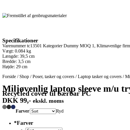
Specifikationer
Varenummer
tc13501
Kategorier
Dummy MOQ 1
,
Klimavenlige fir
Vægt: 0.084 kg
Længde: 39,5 cm
Bredde: 3,5 cm
Højde: 29 cm
Forside
/
Shop
/
Poser, tasker og covers
/
Laptop tasker og covers
/
Mi
Miljøvenlig laptop sleeve m/u t
Recycled cover til bærbar PC
DKK
99,-
ekskl. moms
Farver
Ryd
*
Farver