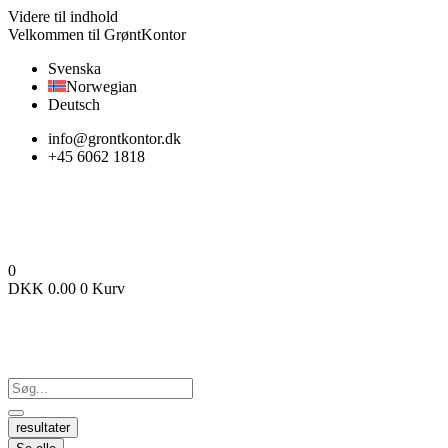
Videre til indhold
Velkommen til GrøntKontor
Svenska
Norwegian
Deutsch
info@grontkontor.dk
+45 6062 1818
0
DKK
0.00
0
Kurv
resultater