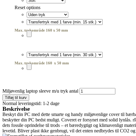
Reset options
Max. trykområde 160 x 50 mm
Max. trykområde 160 x 50 mm
Miljøvenlig laptop sleeve m/u tryk antal
Tilføj til kurv
Normal leveringstid: 1-2 dage
Beskrivelse
Beskyt din PC med dette smarte og handy miljøvenlige cover til bærbar 
beskytter din PC bedst muligt. Coveret er forsynet med solid lynlås. 
dets fossile oprindelse til trods – et bæredygtigt og klimavenligt mate
levetid. Bliver plast ikke genbrugt, vil det enten nedbrydes til CO2 o