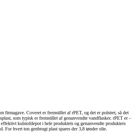
firmagave. Coveret er fremstillet af rPET, og det er polstret, så det
plast, som typisk er fremstillet af genanvendte vandflasker. rPET er –
et effektivt kulstofdepot i hele produktets og genanvendte produkters
d. For hvert ton genbrugt plast spares der 3,8 tønder olie.