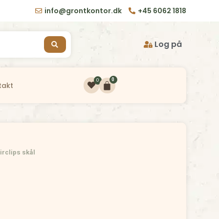
info@grontkontor.dk
+45 6062 1818
Log på
0
0
takt
irclips skål