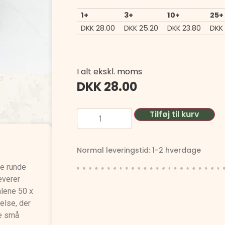
1+
3+
10+
25+
DKK
28.00
DKK
25.20
DKK
23.80
DKK
I alt ekskl. moms
DKK
28.00
Tilføj til kurv
Normal leveringstid: 1-2 hverdage
ne runde
everer
ålene 50 x
else, der
re små