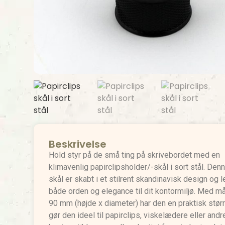
Beskrivelse
Hold styr på de små ting på skrivebordet med en
klimavenlig papirclipsholder/-skål i sort stål. Den
skål er skabt i et stilrent skandinavisk design og l
både orden og elegance til dit kontormiljø. Med m
90 mm (højde x diameter) har den en praktisk størr
gør den ideel til papirclips, viskelædere eller and