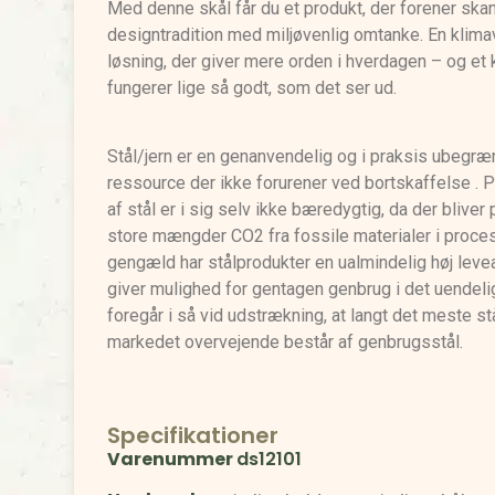
Med denne skål får du et produkt, der forener ska
designtradition med miljøvenlig omtanke. En klima
løsning, der giver mere orden i hverdagen – og et 
fungerer lige så godt, som det ser ud.
Stål/jern er en genanvendelig og i praksis ubegræ
ressource der ikke forurener ved bortskaffelse . 
af stål er i sig selv ikke bæredygtig, da der bliver
store mængder CO2 fra fossile materialer i proces
gengæld har stålprodukter en ualmindelig høj leve
giver mulighed for gentagen genbrug i det uendelig
foregår i så vid udstrækning, at langt det meste st
markedet overvejende består af genbrugsstål.
Specifikationer
Varenummer
ds12101