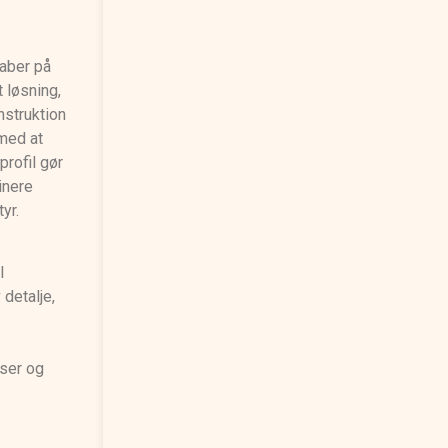
kaber på
 løsning,
nstruktion
 med at
profil gør
inere
yr.
l
detalje,
dser og