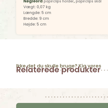
Nøgleord
,
papirclips holder
papirclips skål
Vægt: 0,07 kg
Længde: 5 cm
Bredde: 9 cm
Højde: 5 cm
Ikke det du skulle bruge? Kig vores
Relaterede produkter