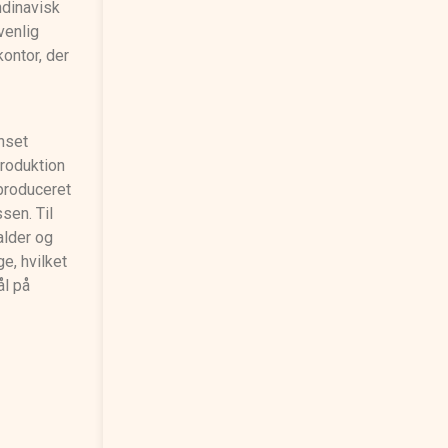
ndinavisk
venlig
kontor, der
nset
Produktion
 produceret
sen. Til
alder og
e, hvilket
ål på