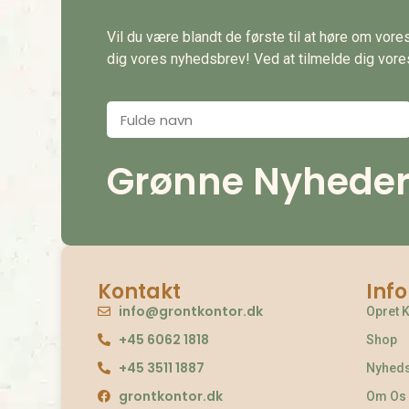
Vil du være blandt de første til at høre om vor
dig vores nyhedsbrev! Ved at tilmelde dig vores 
Grønne Nyheder d
Kontakt
Inf
info@grontkontor.dk
Opret 
+45 6062 1818
Shop
+45 3511 1887
Nyhed
grontkontor.dk
Om Os