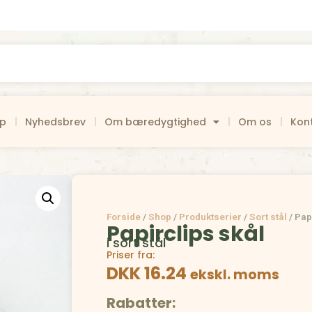
op
Nyhedsbrev
Om bæredygtighed
Om os
Kon
Forside
/
Shop
/
Produktserier
/
Sort stål
/
Pap
Papirclips skål
i sort stål
Priser fra:
DKK 16.24
ekskl. moms
Rabatter: