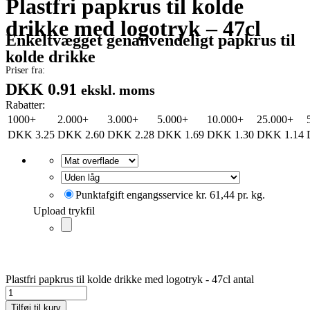
Plastfri papkrus til kolde
drikke med logotryk – 47cl
Enkeltvægget genanvendeligt papkrus til
kolde drikke
Priser fra:
DKK 0.91
ekskl. moms
Rabatter:
1000+
2.000+
3.000+
5.000+
10.000+
25.000+
DKK
3.25
DKK
2.60
DKK
2.28
DKK
1.69
DKK
1.30
DKK
1.14
Punktafgift engangsservice kr. 61,44 pr. kg.
Upload trykfil
Plastfri papkrus til kolde drikke med logotryk - 47cl antal
Tilføj til kurv