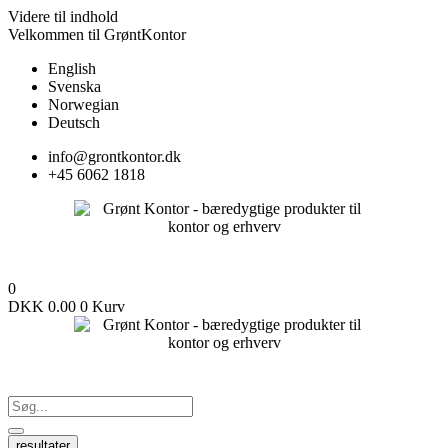
Videre til indhold
Velkommen til GrøntKontor
English
Svenska
Norwegian
Deutsch
info@grontkontor.dk
+45 6062 1818
0
DKK
0.00
0
Kurv
resultater