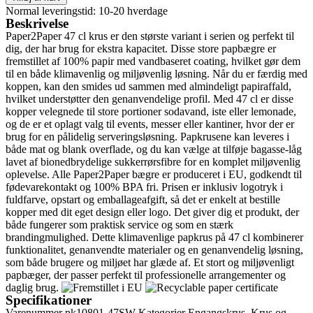
Normal leveringstid: 10-20 hverdage
Beskrivelse
Paper2Paper 47 cl krus er den største variant i serien og perfekt til
dig, der har brug for ekstra kapacitet. Disse store papbægre er
fremstillet af 100% papir med vandbaseret coating, hvilket gør dem
til en både klimavenlig og miljøvenlig løsning. Når du er færdig med
koppen, kan den smides ud sammen med almindeligt papiraffald,
hvilket understøtter den genanvendelige profil. Med 47 cl er disse
kopper velegnede til store portioner sodavand, iste eller lemonade,
og de er et oplagt valg til events, messer eller kantiner, hvor der er
brug for en pålidelig serveringsløsning. Papkrusene kan leveres i
både mat og blank overflade, og du kan vælge at tilføje bagasse-låg
lavet af bionedbrydelige sukkerrørsfibre for en komplet miljøvenlig
oplevelse. Alle Paper2Paper bægre er produceret i EU, godkendt til
fødevarekontakt og 100% BPA fri. Prisen er inklusiv logotryk i
fuldfarve, opstart og emballageafgift, så det er enkelt at bestille
kopper med dit eget design eller logo. Det giver dig et produkt, der
både fungerer som praktisk service og som en stærk
brandingmulighed. Dette klimavenlige papkrus på 47 cl kombinerer
funktionalitet, genanvendte materialer og en genanvendelig løsning,
som både brugere og miljøet har glæde af. Et stort og miljøvenligt
papbæger, der passer perfekt til professionelle arrangementer og
daglig brug.
Specifikationer
Varenummer
pk10801-47SW
Kategorier
Engangskrus
,
Krus og