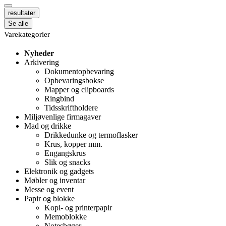
resultater
Se alle
Varekategorier
Nyheder
Arkivering
Dokumentopbevaring
Opbevaringsbokse
Mapper og clipboards
Ringbind
Tidsskriftholdere
Miljøvenlige firmagaver
Mad og drikke
Drikkedunke og termoflasker
Krus, kopper mm.
Engangskrus
Slik og snacks
Elektronik og gadgets
Møbler og inventar
Messe og event
Papir og blokke
Kopi- og printerpapir
Memoblokke
Notesbøger