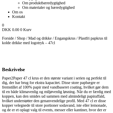
Om produktbæredygtighed
Om materialer og bæredygtighed
Om os
Kontakt
0
DKK
0.00
0
Kurv
Forside
/
Shop
/
Mad og drikke
/
Engangskrus
/
Plastfri papkrus til
kolde drikke med logotryk – 47cl
Beskrivelse
Paper2Paper 47 cl krus er den største variant i serien og perfekt til
dig, der har brug for ekstra kapacitet. Disse store papbægre er
fremstillet af 100% papir med vandbaseret coating, hvilket gør dem
til en både klimavenlig og miljøvenlig løsning. Når du er færdig med
koppen, kan den smides ud sammen med almindeligt papiraffald,
hvilket understøtter den genanvendelige profil.
Med 47 cl er disse
kopper velegnede til store portioner sodavand, iste eller lemonade,
og de er et oplagt valg til events, messer eller kantiner, hvor der er