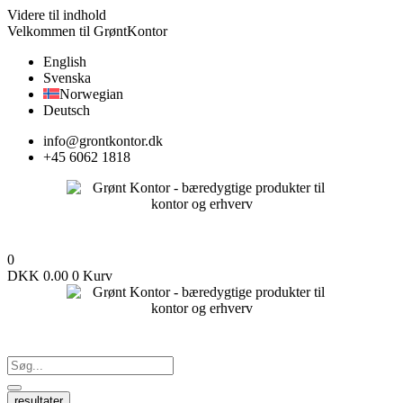
Videre til indhold
Velkommen til GrøntKontor
English
Svenska
Norwegian
Deutsch
info@grontkontor.dk
+45 6062 1818
0
DKK
0.00
0
Kurv
resultater