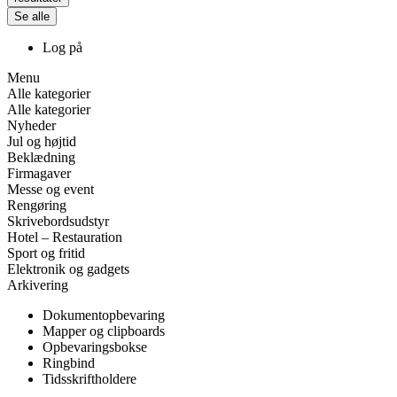
Se alle
Log på
Menu
Alle kategorier
Alle kategorier
Nyheder
Jul og højtid
Beklædning
Firmagaver
Messe og event
Rengøring
Skrivebordsudstyr
Hotel – Restauration
Sport og fritid
Elektronik og gadgets
Arkivering
Dokumentopbevaring
Mapper og clipboards
Opbevaringsbokse
Ringbind
Tidsskriftholdere