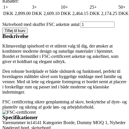
Rabatter:
1+
3+
10+
25+
50+
DKK
2,899.00
DKK
2,609.10
DKK
2,464.15
DKK
2,174.25
DKK
Skrivebord med skuffer FSC asketræ antal
Tilføj til kurv
Beskrivelse
Klimavenligt spisebord er et stilrent valg til dig, der ønsker at
kombinere moderne design og naturlige materialer i hjemmet.
Bordet er fremstillet i FSC-certificeret asketræ og askefiner, som
giver et holdbart og elegant udtryk.
Den robuste bordplade er både slidstærk og funktionel, perfekt til
hverdagens måltider såvel som hyggelige middage med familie og
venner. Med sit lette og elegante formsprog er bordet nemt at placere
i forskellige rum og passer ind i både moderne og klassiske
indretninger.
FSC certificering sikrer genplantning af skov, beskyttelse af dyre- og
planteliv og sikring af gode løn- og arbejdsforhold.
Specifikationer
Varenummer
in14141
Kategorier
Borde
,
Dummy MOQ 1
,
Nyheder
Nøgleord
bord
,
skrivebord