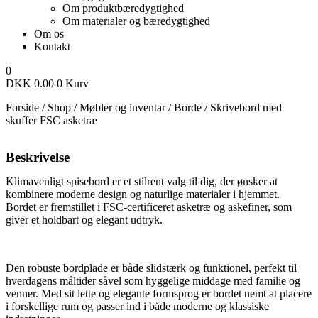
Om produktbæredygtighed
Om materialer og bæredygtighed
Om os
Kontakt
0
DKK
0.00
0
Kurv
Forside
/
Shop
/
Møbler og inventar
/
Borde
/
Skrivebord med
skuffer FSC asketræ
Beskrivelse
Klimavenligt spisebord er et stilrent valg til dig, der ønsker at
kombinere moderne design og naturlige materialer i hjemmet.
Bordet er fremstillet i FSC-certificeret asketræ og askefiner, som
giver et holdbart og elegant udtryk.
Den robuste bordplade er både slidstærk og funktionel, perfekt til
hverdagens måltider såvel som hyggelige middage med familie og
venner. Med sit lette og elegante formsprog er bordet nemt at placere
i forskellige rum og passer ind i både moderne og klassiske