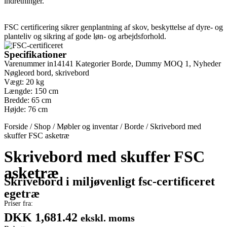
indretninger.
FSC certificering sikrer genplantning af skov, beskyttelse af dyre- og
planteliv og sikring af gode løn- og arbejdsforhold.
Specifikationer
Varenummer
in14141
Kategorier
Borde
,
Dummy MOQ 1
,
Nyheder
Nøgleord
bord
,
skrivebord
Vægt: 20 kg
Længde: 150 cm
Bredde: 65 cm
Højde: 76 cm
Forside
/
Shop
/
Møbler og inventar
/
Borde
/
Skrivebord med
skuffer FSC asketræ
Skrivebord med skuffer FSC
asketræ
Skrivebord i miljøvenligt fsc-certificeret
egetræ
Priser fra:
DKK 1,681.42
ekskl. moms