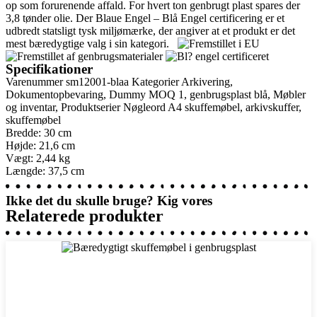
op som forurenende affald. For hvert ton genbrugt plast spares der
3,8 tønder olie. Der Blaue Engel – Blå Engel certificering er et
udbredt statsligt tysk miljømærke, der angiver at et produkt er det
mest bæredygtige valg i sin kategori.
Specifikationer
Varenummer
sm12001-blaa
Kategorier
Arkivering
,
Dokumentopbevaring
,
Dummy MOQ 1
,
genbrugsplast blå
,
Møbler
og inventar
,
Produktserier
Nøgleord
A4 skuffemøbel
,
arkivskuffer
,
skuffemøbel
Bredde: 30 cm
Højde: 21,6 cm
Vægt: 2,44 kg
Længde: 37,5 cm
Ikke det du skulle bruge? Kig vores
Relaterede produkter