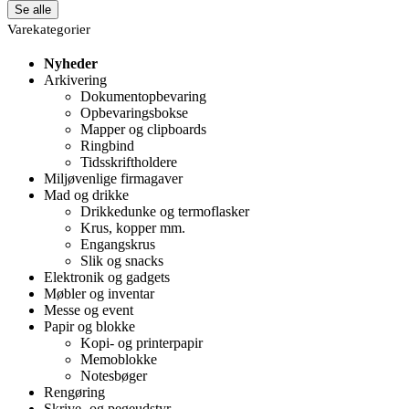
Se alle
Varekategorier
Nyheder
Arkivering
Dokumentopbevaring
Opbevaringsbokse
Mapper og clipboards
Ringbind
Tidsskriftholdere
Miljøvenlige firmagaver
Mad og drikke
Drikkedunke og termoflasker
Krus, kopper mm.
Engangskrus
Slik og snacks
Elektronik og gadgets
Møbler og inventar
Messe og event
Papir og blokke
Kopi- og printerpapir
Memoblokke
Notesbøger
Rengøring
Skrive- og pegeudstyr