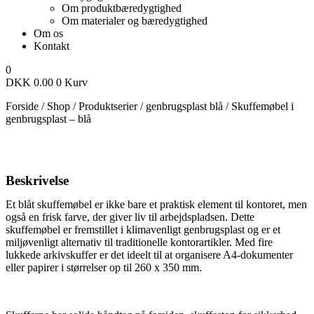
Om produktbæredygtighed
Om materialer og bæredygtighed
Om os
Kontakt
0
DKK
0.00
0
Kurv
Forside
/
Shop
/
Produktserier
/
genbrugsplast blå
/
Skuffemøbel i
genbrugsplast – blå
Beskrivelse
Et blåt skuffemøbel er ikke bare et praktisk element til kontoret, men
også en frisk farve, der giver liv til arbejdspladsen. Dette
skuffemøbel er fremstillet i klimavenligt genbrugsplast og er et
miljøvenligt alternativ til traditionelle kontorartikler. Med fire
lukkede arkivskuffer er det ideelt til at organisere A4-dokumenter
eller papirer i størrelser op til 260 x 350 mm.