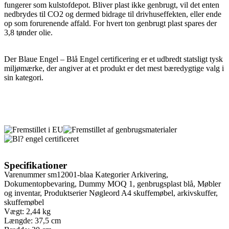
fungerer som kulstofdepot. Bliver plast ikke genbrugt, vil det enten
nedbrydes til CO2 og dermed bidrage til drivhuseffekten, eller ende
op som forurenende affald.
For hvert ton genbrugt plast spares der
3,8 tønder olie.
Der Blaue Engel – Blå Engel certificering er et udbredt statsligt tysk
miljømærke, der angiver at et produkt er det mest bæredygtige valg i
sin kategori.
Specifikationer
Varenummer
sm12001-blaa
Kategorier
Arkivering
,
Dokumentopbevaring
,
Dummy MOQ 1
,
genbrugsplast blå
,
Møbler
og inventar
,
Produktserier
Nøgleord
A4 skuffemøbel
,
arkivskuffer
,
skuffemøbel
Vægt: 2,44 kg
Længde: 37,5 cm