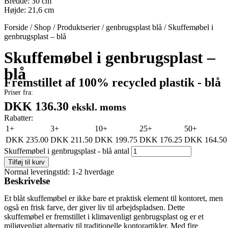
Bredde: 30 cm
Højde: 21,6 cm
Forside
/
Shop
/
Produktserier
/
genbrugsplast blå
/
Skuffemøbel i
genbrugsplast – blå
Skuffemøbel i genbrugsplast –
blå
Fremstillet af 100% recycled plastik - blå
Priser fra:
DKK 136.30
ekskl. moms
Rabatter:
1+
3+
10+
25+
50+
DKK
235.00
DKK
211.50
DKK
199.75
DKK
176.25
DKK
164.50
Skuffemøbel i genbrugsplast - blå antal
Tilføj til kurv
Normal leveringstid: 1-2 hverdage
Beskrivelse
Et blåt skuffemøbel er ikke bare et praktisk element til kontoret, men
også en frisk farve, der giver liv til arbejdspladsen. Dette
skuffemøbel er fremstillet i klimavenligt genbrugsplast og er et
miljøvenligt alternativ til traditionelle kontorartikler. Med fire