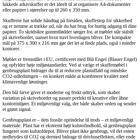
lukkede arkivskuffer er det ideelt til at organisere A4-dokumenter
eller papirer i størrelser op til 260 x 350 mm.
Skufferne har solide håndtag på forsiden, skuffestop for sikkerhed
og er nemme at trække ud, når du har brug for hurtig adgang til dine
papirer. To skridsikre gummifødder sørger for, at møblet står stabilt
på skrivebordet, uanset hvor travl hverdagen bliver. De kompakte
mål på 375 x 300 x 216 mm gør det let at finde plads, også i mindre
kontorer.
Møblet er fremstillet i EU, certificeret med Blå Engel (Blauer Engel)
og opfylder høje miljøstandarder. Ved at vælge et skuffemøbel i
genbrugsplast bidrager du til at reducere plastaffald og mindske
CO2-udledningen – en konkret måde at kombinere kvalitet med
klimavenlige løsninger.
Den blå farve giver et moderne og friskt udtryk, som skaber
variation på skrivebordet og passer perfekt til kreative eller åbne
kontormiljøer. Et miljøvenligt valg, der både skaber orden og sender
et grønt signal.
Genbrugsplast er – dets fossile oprindelse til trods – et miljøvenligt
materiale. Plast har et ekstremt højt kulstofindhold, så genbrugsplast
fungerer som kulstofdepot. Bliver plast ikke genbrugt, vil det enten
nedbrydes til CO2 og dermed bidrage til drivhuseffekten, eller ende