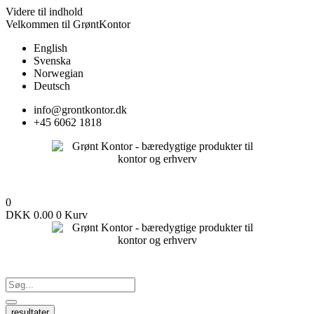
Videre til indhold
Velkommen til GrøntKontor
English
Svenska
Norwegian
Deutsch
info@grontkontor.dk
+45 6062 1818
0
DKK
0.00
0
Kurv
resultater