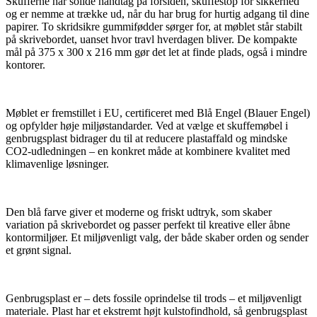
Skufferne har solide håndtag på forsiden, skuffestop for sikkerhed
og er nemme at trække ud, når du har brug for hurtig adgang til dine
papirer. To skridsikre gummifødder sørger for, at møblet står stabilt
på skrivebordet, uanset hvor travl hverdagen bliver. De kompakte
mål på 375 x 300 x 216 mm gør det let at finde plads, også i mindre
kontorer.
Møblet er fremstillet i EU, certificeret med Blå Engel (Blauer Engel)
og opfylder høje miljøstandarder. Ved at vælge et skuffemøbel i
genbrugsplast bidrager du til at reducere plastaffald og mindske
CO2-udledningen – en konkret måde at kombinere kvalitet med
klimavenlige løsninger.
Den blå farve giver et moderne og friskt udtryk, som skaber
variation på skrivebordet og passer perfekt til kreative eller åbne
kontormiljøer. Et miljøvenligt valg, der både skaber orden og sender
et grønt signal.
Genbrugsplast er – dets fossile oprindelse til trods – et miljøvenligt
materiale. Plast har et ekstremt højt kulstofindhold, så genbrugsplast