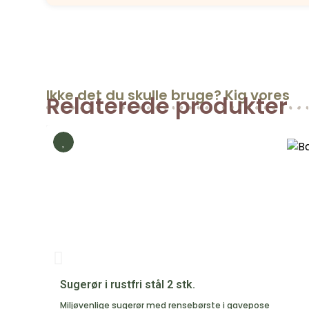
Ikke det du skulle bruge? Kig vores
Relaterede produkter
Sugerør i rustfri stål 2 stk.
Miljøvenlige sugerør med rensebørste i gavepose