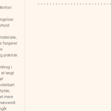
 Amfori
ingelser:
orhold
.
materiale,
s fungerer
le
og praktisk
nbrug i
 at langt
af
sterbart
 hylde,
 et mere
enanvendt
egår