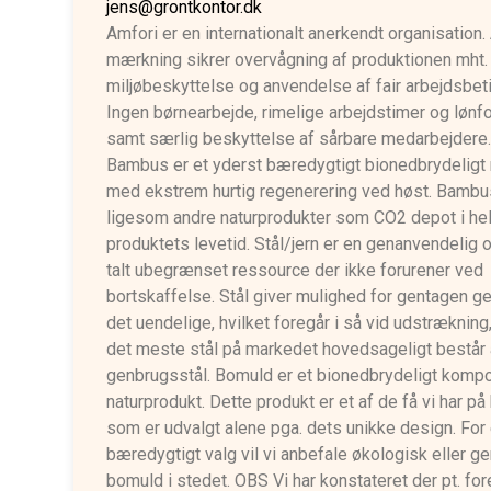
jens@grontkontor.dk
Amfori er en internationalt anerkendt organisation.
mærkning sikrer overvågning af produktionen mht.
miljøbeskyttelse og anvendelse af fair arbejdsbet
Ingen børnearbejde, rimelige arbejdstimer og lønf
samt særlig beskyttelse af sårbare medarbejdere
Bambus er et yderst bæredygtigt bionedbrydeligt 
med ekstrem hurtig regenerering ved høst. Bambu
ligesom andre naturprodukter som CO2 depot i he
produktets levetid. Stål/jern er en genanvendelig 
talt ubegrænset ressource der ikke forurener ved
bortskaffelse. Stål giver mulighed for gentagen ge
det uendelige, hvilket foregår i så vid udstrækning,
det meste stål på markedet hovedsageligt består 
genbrugsstål. Bomuld er et bionedbrydeligt kompo
naturprodukt. Dette produkt er et af de få vi har på
som er udvalgt alene pga. dets unikke design. For
bæredygtigt valg vil vi anbefale økologisk eller g
bomuld i stedet. OBS Vi har konstateret der pt. for