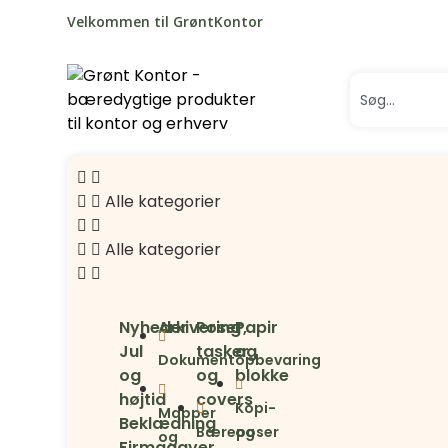
Velkommen til GrøntKontor
Alle kategorier
Alle kategorier
Nyheder
Arkivering
Poser,
Papir
Jul
tasker
og
Dokumentopbevaring
og
og
blokke
højtid
covers
Kopi-
Mapper
Beklædning
Bæreposer
og
og
Firmagaver