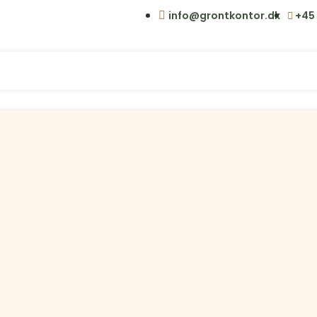
info@grontkontor.dk
+45 