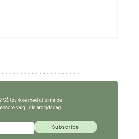
Fra
Kr
Se 
s? Så tøv ikke med at tilmelde
ønnere valg i din arbejdsdag.