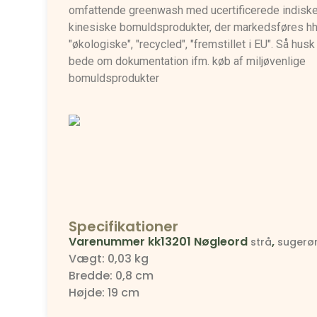
omfattende greenwash med ucertificerede indisk
kinesiske bomuldsprodukter, der markedsføres h
"økologiske", "recycled", "fremstillet i EU". Så husk 
bede om dokumentation ifm. køb af miljøvenlige
bomuldsprodukter
Specifikationer
Varenummer
kk13201
Nøgleord
,
strå
sugerø
Vægt: 0,03 kg
Bredde: 0,8 cm
Højde: 19 cm