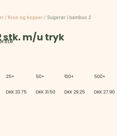
er
/
Krus og kopper
/
Sugerør i bambus 2
 stk. m/u tryk
ørste
25+
50+
100+
500+
2500
DKK
33.75
DKK
31.50
DKK
29.25
DKK
27.90
DKK
2