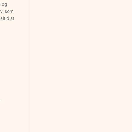
e og
hv. som
altid at
r