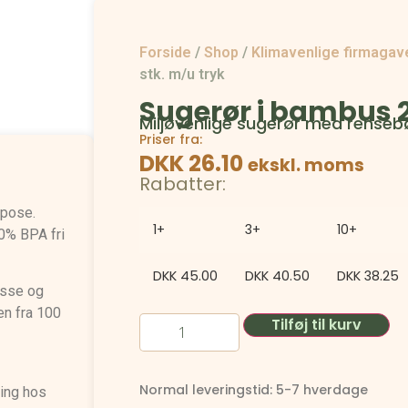
Forside
/
Shop
/
Klimavenlige firmagav
stk. m/u tryk
Sugerør i bambus 2
Miljøvenlige sugerør med renseb
Priser fra:
DKK 26.10
ekskl. moms
Rabatter:
i
spose.
1+
3+
10+
0% BPA fri
DKK
45.00
DKK
40.50
DKK
38.25
esse og
en fra 100
Tilføj til kurv
Normal leveringstid: 5-7 hverdage
ring hos