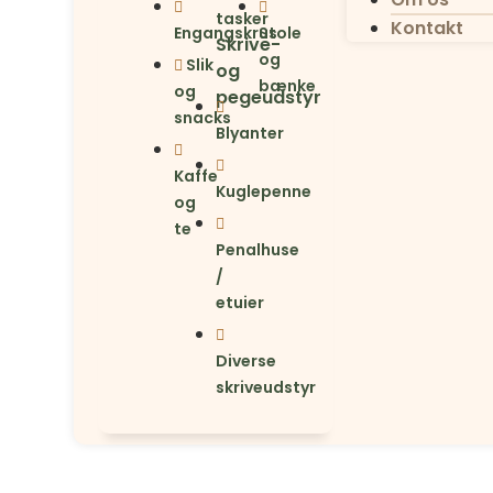
tasker
Kontakt
Engangskrus
Stole
Skrive-
og
Slik
og
bænke
og
pegeudstyr
snacks
Blyanter
Kaffe
Kuglepenne
og
te
Penalhuse
/
etuier
Diverse
skriveudstyr