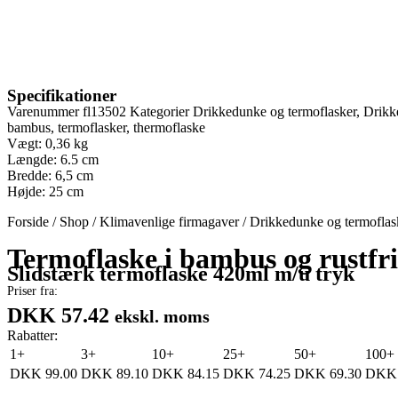
Specifikationer
Varenummer
fl13502
Kategorier
Drikkedunke og termoflasker
,
Drikk
bambus
,
termoflasker
,
thermoflaske
Vægt: 0,36 kg
Længde: 6.5 cm
Bredde: 6,5 cm
Højde: 25 cm
Forside
/
Shop
/
Klimavenlige firmagaver
/
Drikkedunke og termoflas
Termoflaske i bambus og rustfri
Slidstærk termoflaske 420ml m/u tryk
Priser fra:
DKK 57.42
ekskl. moms
Rabatter:
1+
3+
10+
25+
50+
100+
DKK
99.00
DKK
89.10
DKK
84.15
DKK
74.25
DKK
69.30
DKK