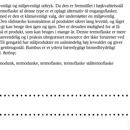
igt og miljøvenligt udtryk. Da den er fremstillet i højkvalitetsstål
moflaske af denne type er et oplagt alternativ til engangsflasker.
med er den et klimavenligt valg, der understøtter en miljøvenlig
en slidstærke konstruktion af produktet sikrer lang levetid, og låget
ygt kan bruge den igen og igen. Der er desuden mulighed for at få
s på et produkt, som kan bruges i mange år. Denne termoflaske er mere
enanvendelig og i praksis ubegrænset ressource der ikke forurener ved
. Til gengæld har stålprodukter en ualmindelig høj levealder og giver
f genbrugsstål. Bambus er et yderst bæredygtigt bionedbrydeligt
d. &nbsp;
rmodunk
,
termodunke
,
termoflaske
,
termoflaske ståltermoflaske