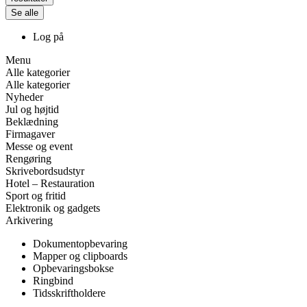
Se alle
Log på
Menu
Alle kategorier
Alle kategorier
Nyheder
Jul og højtid
Beklædning
Firmagaver
Messe og event
Rengøring
Skrivebordsudstyr
Hotel – Restauration
Sport og fritid
Elektronik og gadgets
Arkivering
Dokumentopbevaring
Mapper og clipboards
Opbevaringsbokse
Ringbind
Tidsskriftholdere