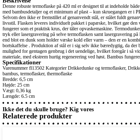
Beskrivelse
Denne robuste termoflaske på 420 ml er designet til at indeholde både 
med bambusdetaljer og et minimum af plast – kun skruegangen er i PP – e
Selvom den ikke er fremstillet af genanvendt stål, er stålet fuldt gena
livsstil. Flasken leveres individuelt pakket i papæske, hvilket gør de
fungerer som et praktisk krus, der tåler opvaskemaskine. Termodunken
tryk eller lasergravering på selve termoflasken samt lasergravering p
end blot en dunk som holder væske kold eller varm – den er en kombinat
bortskaffelse . Produktion af stål er i sig selv ikke bæredygtig, da de
mulighed for gentagen genbrug i det uendelige, hvilket foregår i så v
materiale, med ekstrem hurtig regenerering ved høst. Bambus fungere
Specifikationer
Varenummer
fl13502
Kategorier
Drikkedunke og termoflasker
,
Drikk
bambus
,
termoflasker
,
thermoflaske
Bredde: 6,5 cm
Højde: 25 cm
Vægt: 0,36 kg
Længde: 6.5 cm
Ikke det du skulle bruge? Kig vores
Relaterede produkter