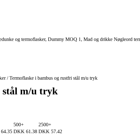
edunke og termoflasker
,
Dummy MOQ 1
,
Mad og drikke
Nøgleord
te
ker
/
Termoflaske i bambus og rustfri stål m/u tryk
 stål m/u tryk
500+
2500+
64.35
DKK
61.38
DKK
57.42