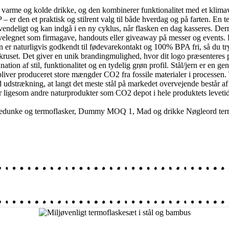
varme og kolde drikke, og den kombinerer funktionalitet med et klimavenl
r den et praktisk og stilrent valg til både hverdag og på farten. En ter
nvendeligt og kan indgå i en ny cyklus, når flasken en dag kasseres. Der
n velegnet som firmagave, handouts eller giveaway på messer og events. D
 er naturligvis godkendt til fødevarekontakt og 100% BPA fri, så du tr
å kruset. Det giver en unik brandingmulighed, hvor dit logo præsentere
ion af stil, funktionalitet og en tydelig grøn profil. Stål/jern er en g
r bliver produceret store mængder CO2 fra fossile materialer i processen
id udstrækning, at langt det meste stål på markedet overvejende består a
r ligesom andre naturprodukter som CO2 depot i hele produktets leveti
edunke og termoflasker
,
Dummy MOQ 1
,
Mad og drikke
Nøgleord
te