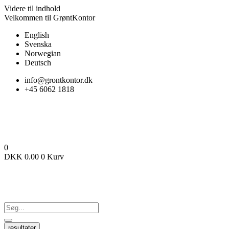
Videre til indhold
Velkommen til GrøntKontor
English
Svenska
Norwegian
Deutsch
info@grontkontor.dk
+45 6062 1818
0
DKK
0.00
0
Kurv
resultater