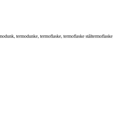
rmodunk
,
termodunke
,
termoflaske
,
termoflaske ståltermoflaske