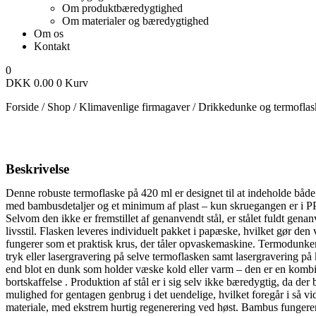
Om produktbæredygtighed
Om materialer og bæredygtighed
Om os
Kontakt
0
DKK
0.00
0
Kurv
Forside
/
Shop
/
Klimavenlige firmagaver
/
Drikkedunke og termoflas
Beskrivelse
Denne robuste termoflaske på 420 ml er designet til at indeholde både 
med bambusdetaljer og et minimum af plast – kun skruegangen er i PP – 
Selvom den ikke er fremstillet af genanvendt stål, er stålet fuldt gena
livsstil.
Flasken leveres individuelt pakket i papæske, hvilket gør den 
fungerer som et praktisk krus, der tåler opvaskemaskine. Termodunken
tryk eller lasergravering på selve termoflasken samt lasergravering p
end blot en dunk som holder væske kold eller varm – den er en kombinat
bortskaffelse . Produktion af stål er i sig selv ikke bæredygtig, da de
mulighed for gentagen genbrug i det uendelige, hvilket foregår i så v
materiale, med ekstrem hurtig regenerering ved høst. Bambus fungere