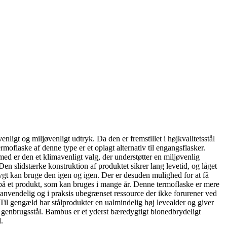
igt og miljøvenligt udtryk. Da den er fremstillet i højkvalitetsstål
rmoflaske af denne type er et oplagt alternativ til engangsflasker.
med er den et klimavenligt valg, der understøtter en miljøvenlig
n slidstærke konstruktion af produktet sikrer lang levetid, og låget
ygt kan bruge den igen og igen.
Der er desuden mulighed for at få
 på et produkt, som kan bruges i mange år.
Denne termoflaske er mere
nanvendelig og i praksis ubegrænset ressource der ikke forurener ved
. Til gengæld har stålprodukter en ualmindelig høj levealder og giver
f genbrugsstål. Bambus er et yderst bæredygtigt bionedbrydeligt
.