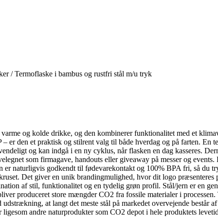
ker
/
Termoflaske i bambus og rustfri stål m/u tryk
varme og kolde drikke, og den kombinerer funktionalitet med et klimavenl
er den et praktisk og stilrent valg til både hverdag og på farten.
En te
nvendeligt og kan indgå i en ny cyklus, når flasken en dag kasseres. Der
velegnet som firmagave, handouts eller giveaway på messer og events. De
 er naturligvis godkendt til fødevarekontakt og 100% BPA fri, så du tr
å kruset. Det giver en unik brandingmulighed, hvor dit logo præsenteres
ion af stil, funktionalitet og en tydelig grøn profil.
Stål/jern er en ge
r bliver produceret store mængder CO2 fra fossile materialer i processen
id udstrækning, at langt det meste stål på markedet overvejende består a
r ligesom andre naturprodukter som CO2 depot i hele produktets levetid