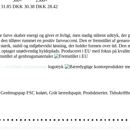
500+
2500+
31.85
DKK
30.38
DKK
28.42
lare farve skaber energi og giver et livligt, men stadig stilrent udtryk, de
 den tilfører rummet en positiv farveaccent. Den er fremstillet af gena
ærk, stabil og miljøbevidst løsning, der holder formen over tid. Den m
 optager unødvendig hyldeplads. Produceret i EU med fokus på kvalitet o
logotryk
,
Genbrugspap FSC kulørt
,
Gråt lærredspapir
,
Produktserier
,
Tidsskrifth