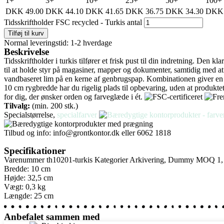
1+
3+
10+
25+
50+
100+
DKK
49.00
DKK
44.10
DKK
41.65
DKK
36.75
DKK
34.30
DKK
Tidsskriftholder FSC recycled - Turkis antal
Tilføj til kurv
Normal leveringstid: 1-2 hverdage
Beskrivelse
Tidsskriftholder i turkis tilfører et frisk pust til din indretning. Den k
til at holde styr på magasiner, mapper og dokumenter, samtidig med at
vandbaseret lim på en kerne af genbrugspap. Kombinationen giver en st
10 cm rygbredde har du rigelig plads til opbevaring, uden at produktet
for dig, der ønsker orden og farveglæde i ét.
Tilvalg:
(min. 200 stk.)
Specialstørrelse,
specialfarver
Tilbud og info:
info@grontkontor.dk
eller 6062 1818
Specifikationer
Varenummer
th10201-turkis
Kategorier
Arkivering
,
Dummy MOQ 1
Bredde: 10 cm
Højde: 32,5 cm
Vægt: 0,3 kg
Længde: 25 cm
Anbefalet sammen med