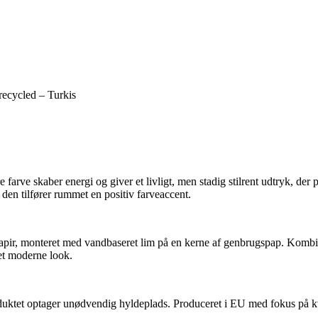
recycled – Turkis
lare farve skaber energi og giver et livligt, men stadig stilrent udtryk, de
den tilfører rummet en positiv farveaccent.
apir, monteret med vandbaseret lim på en kerne af genbrugspap. Kombina
det moderne look.
uktet optager unødvendig hyldeplads. Produceret i EU med fokus på kvali