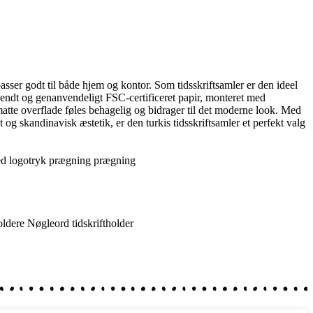
r passer godt til både hjem og kontor. Som tidsskriftsamler er den ideel
nvendt og genanvendeligt FSC-certificeret papir, monteret med
atte overflade føles behagelig og bidrager til det moderne look. Med
g skandinavisk æstetik, er den turkis tidsskriftsamler et perfekt valg
prægning
oldere
Nøgleord
tidskriftholder