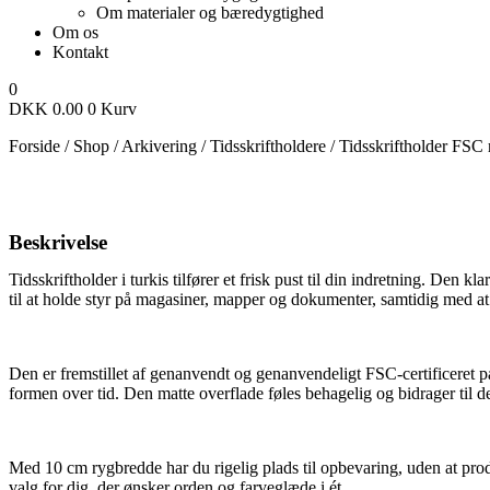
Om materialer og bæredygtighed
Om os
Kontakt
0
DKK
0.00
0
Kurv
Forside
/
Shop
/
Arkivering
/
Tidsskriftholdere
/
Tidsskriftholder FSC 
Beskrivelse
Tidsskriftholder i turkis tilfører et frisk pust til din indretning. Den k
til at holde styr på magasiner, mapper og dokumenter, samtidig med at 
Den er fremstillet af genanvendt og genanvendeligt FSC-certificeret p
formen over tid. Den matte overflade føles behagelig og bidrager til 
Med 10 cm rygbredde har du rigelig plads til opbevaring, uden at prod
valg for dig, der ønsker orden og farveglæde i ét.