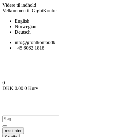
Videre til indhold
Velkommen til GrøntKontor
English
Norwegian
Deutsch
info@grontkontor.dk
+45 6062 1818
0
DKK
0.00
0
Kurv
resultater