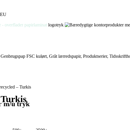
logotryk
,
Genbrugspap FSC kulørt
,
Gråt lærredspapir
,
Produktserier
,
Tidsskrifth
recycled – Turkis
 Turkis
r m/u tryk