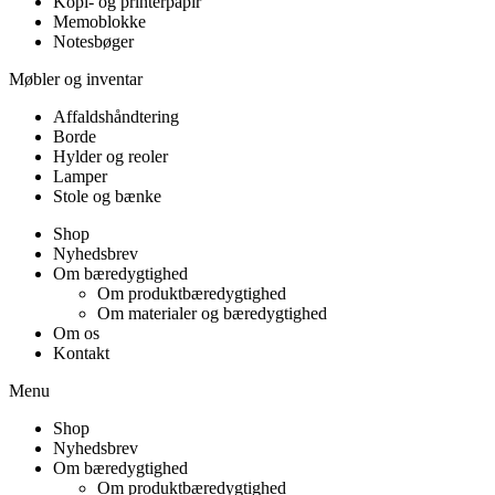
Kopi- og printerpapir
Memoblokke
Notesbøger
Møbler og inventar
Affaldshåndtering
Borde
Hylder og reoler
Lamper
Stole og bænke
Shop
Nyhedsbrev
Om bæredygtighed
Om produktbæredygtighed
Om materialer og bæredygtighed
Om os
Kontakt
Menu
Shop
Nyhedsbrev
Om bæredygtighed
Om produktbæredygtighed