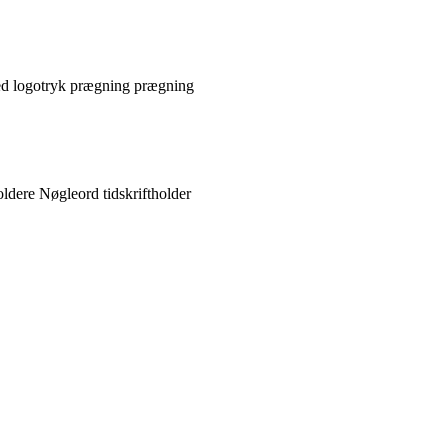
prægning
oldere
Nøgleord
tidskriftholder