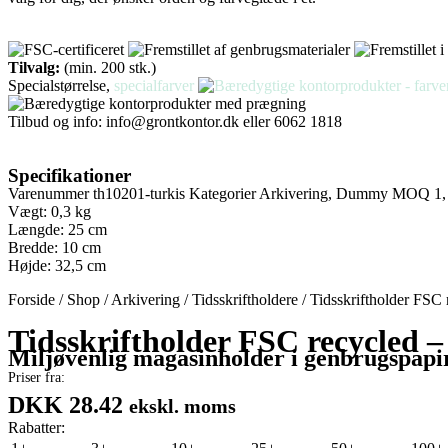
Tilvalg:
(min. 200 stk.)
Specialstørrelse,
specialfarver
Tilbud og info:
info@grontkontor.dk
eller 6062 1818
Specifikationer
Varenummer
th10201-turkis
Kategorier
Arkivering
,
Dummy MOQ 1
Vægt: 0,3 kg
Længde: 25 cm
Bredde: 10 cm
Højde: 32,5 cm
Forside
/
Shop
/
Arkivering
/
Tidsskriftholdere
/
Tidsskriftholder FSC 
Tidsskriftholder FSC recycled –
Miljøvenlig magasinholder i genbrugspapi
Priser fra:
DKK 28.42
ekskl. moms
Rabatter: