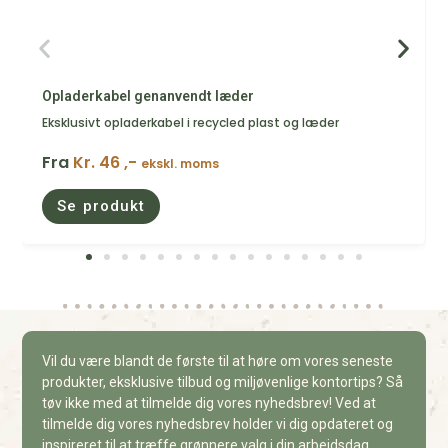
Opladerkabel genanvendt læder
Eksklusivt opladerkabel i recycled plast og læder
Fra
Kr. 46 ,-
ekskl. moms
Se produkt
Vil du være blandt de første til at høre om vores seneste
produkter, eksklusive tilbud og miljøvenlige kontortips? Så
tøv ikke med at tilmelde dig vores nyhedsbrev! Ved at
tilmelde dig vores nyhedsbrev holder vi dig opdateret og
inspireret til at træffe grønnere valg i din arbejdsdag.