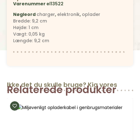
Varenummer
el13522
Nøgleord
charger
,
elektronik
,
oplader
Bredde: 9,2 cm
Højde: 1 cm
Vægt: 0,05 kg
Længde: 9,2 cm
Ikke det du skulle bruge? Kig vores
Relaterede produkter