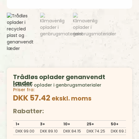
Trådløs oplader genanvendt
læder
Eksklusiv oplader i genbrugsmaterialer
Priser fra:
DKK 57.42
ekskl. moms
Rabatter:
1+
3+
10+
25+
50+
1
DKK
99.00
DKK
89.10
DKK
84.15
DKK
74.25
DKK
69.30
D