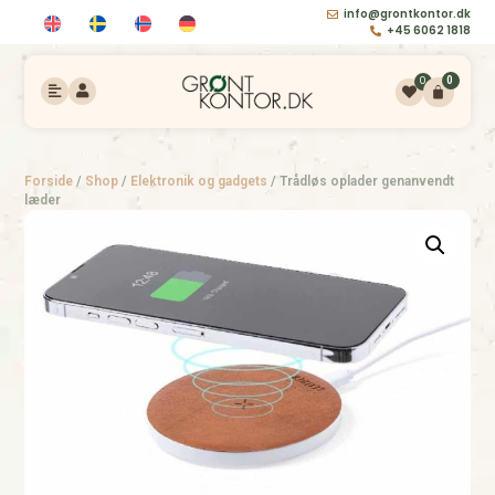
info@grontkontor.dk
+45 6062 1818
0
0
Forside
/
Shop
/
Elektronik og gadgets
/
Trådløs oplader genanvendt
læder