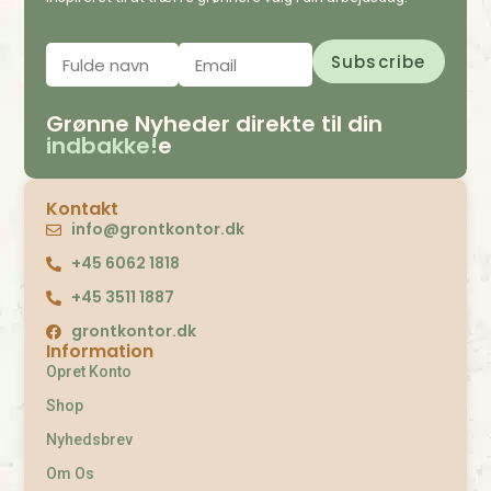
Grønne Nyheder direkte til din
indbakke!
e
Kontakt
info@grontkontor.dk
+45 6062 1818
+45 3511 1887
grontkontor.dk
Information
Opret Konto
Shop
Nyhedsbrev
Om Os