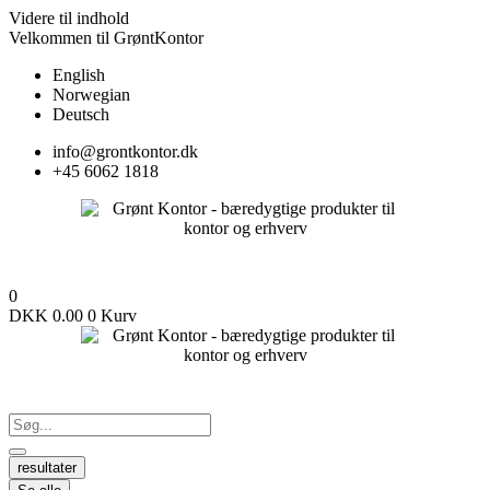
Videre til indhold
Velkommen til GrøntKontor
English
Norwegian
Deutsch
info@grontkontor.dk
+45 6062 1818
0
DKK
0.00
0
Kurv
resultater