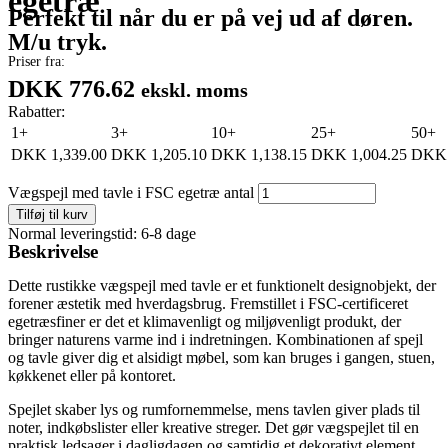
egetræ
Perfekt til når du er på vej ud af døren.
M/u tryk.
Priser fra:
DKK 776.62
ekskl. moms
Rabatter:
1+
3+
10+
25+
50+
DKK
1,339.00
DKK
1,205.10
DKK
1,138.15
DKK
1,004.25
DKK
Vægspejl med tavle i FSC egetræ antal
Tilføj til kurv
Normal leveringstid: 6-8 dage
Beskrivelse
Dette rustikke vægspejl med tavle er et funktionelt designobjekt, der
forener æstetik med hverdagsbrug. Fremstillet i FSC-certificeret
egetræsfiner er det et klimavenligt og miljøvenligt produkt, der
bringer naturens varme ind i indretningen. Kombinationen af spejl
og tavle giver dig et alsidigt møbel, som kan bruges i gangen, stuen,
køkkenet eller på kontoret.
Spejlet skaber lys og rumfornemmelse, mens tavlen giver plads til
noter, indkøbslister eller kreative streger. Det gør vægspejlet til en
praktisk ledsager i dagligdagen og samtidig et dekorativt element,