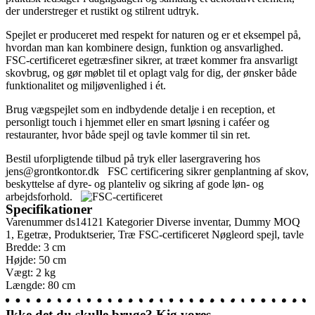
der understreger et rustikt og stilrent udtryk.
Spejlet er produceret med respekt for naturen og er et eksempel på,
hvordan man kan kombinere design, funktion og ansvarlighed.
FSC-certificeret egetræsfiner sikrer, at træet kommer fra ansvarligt
skovbrug, og gør møblet til et oplagt valg for dig, der ønsker både
funktionalitet og miljøvenlighed i ét.
Brug vægspejlet som en indbydende detalje i en reception, et
personligt touch i hjemmet eller en smart løsning i caféer og
restauranter, hvor både spejl og tavle kommer til sin ret.
Bestil uforpligtende tilbud på tryk eller lasergravering hos
jens@grontkontor.dk
FSC certificering sikrer genplantning af skov,
beskyttelse af dyre- og planteliv og sikring af gode løn- og
arbejdsforhold.
Specifikationer
Varenummer
ds14121
Kategorier
Diverse inventar
,
Dummy MOQ
1
,
Egetræ
,
Produktserier
,
Træ FSC-certificeret
Nøgleord
spejl
,
tavle
Bredde: 3 cm
Højde: 50 cm
Vægt: 2 kg
Længde: 80 cm
Ikke det du skulle bruge? Kig vores