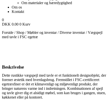
Om materialer og bæredygtighed
Om os
Kontakt
0
DKK
0.00
0
Kurv
Forside
/
Shop
/
Møbler og inventar
/
Diverse inventar
/
Vægspejl
med tavle i FSC egetræ
Beskrivelse
Dette rustikke vægspejl med tavle er et funktionelt designobjekt, der
forener æstetik med hverdagsbrug. Fremstillet i FSC-certificeret
egetræsfiner er det et klimavenligt og miljøvenligt produkt, der
bringer naturens varme ind i indretningen. Kombinationen af spejl
og tavle giver dig et alsidigt møbel, som kan bruges i gangen, stuen,
køkkenet eller på kontoret.