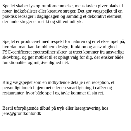
Spejlet skaber lys og rumfornemmelse, mens tavlen giver plads til
noter, indkøbslister eller kreative streger. Det gør vægspejlet til en
praktisk ledsager i dagligdagen og samtidig et dekorativt element,
der understreger et rustikt og stilrent udtryk.
Spejlet er produceret med respekt for naturen og er et eksempel på,
hvordan man kan kombinere design, funktion og ansvarlighed.
FSC-certificeret egetræsfiner sikrer, at træet kommer fra ansvarligt
skovbrug, og gør møblet til et oplagt valg for dig, der ønsker både
funktionalitet og miljøvenlighed i ét.
Brug vægspejlet som en indbydende detalje i en reception, et
personligt touch i hjemmet eller en smart løsning i caféer og
restauranter, hvor både spejl og tavle kommer til sin ret.
Bestil uforpligtende tilbud på tryk eller lasergravering hos
jens@grontkontor.dk