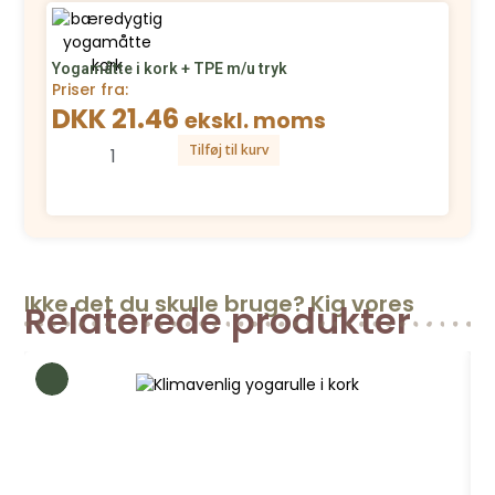
Yogamåtte i kork + TPE m/u tryk
Priser fra:
DKK 21.46
ekskl. moms
Tilføj til kurv
Ikke det du skulle bruge? Kig vores
Relaterede produkter