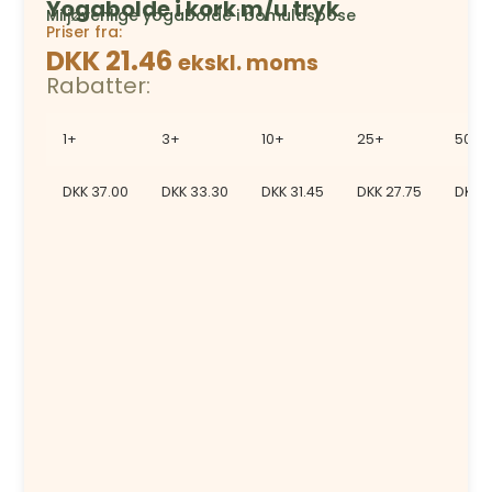
Yogabolde i kork m/u tryk
Miljøvenlige yogabolde i bomuldspose
Priser fra:
DKK 21.46
ekskl. moms
Rabatter:
1+
3+
10+
25+
50+
DKK
37.00
DKK
33.30
DKK
31.45
DKK
27.75
DKK
2