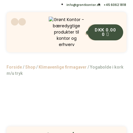
info@grontkontor.dk
+45 6062 1818
DKK
0.00
0
0
Forside
/
Shop
/
Klimavenlige firmagaver
/
Yogabolde i kork
m/u tryk