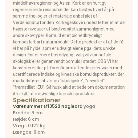
middelhavsregionen og Asien. Kork er en hurtigt
regenererende ressource der kan høstes hvert år på
samme træ, og er et materiale anbefalet af
Verdensnaturfonden. Korkegeskove understøtter et af de
højeste niveauer af biodiversitet sammenlignet med
andre skovtyper. Bomuld er et bionedbrydeligt
komposterbart naturprodukt. Dette produkt er et af de få
vi har på hylde, som er udvalgt alene pga. dets unikke
design. For et mere bæredygtigt valg vil vi anbefale
økologisk eller genanvendt bomuld i stedet. OBS Vi har
konstateret der pt. foregår omfattende greenwash med
ucertificerede indiske og kinesiske bomuldsprodukter, der
markedsføres hhv. som “økologiske”, “recycled”,
“fremstillet i EU”. Så husk altid at bede om dokumentation
ifm. køb af miljøvenlige bomuldsprodukter
Specifikationer
Varenummer
sf13522
Nøgleord
yoga
Bredde: 6 cm
Højde: 6 cm
Vægt: 0.122 kg
Længde: 6 cm