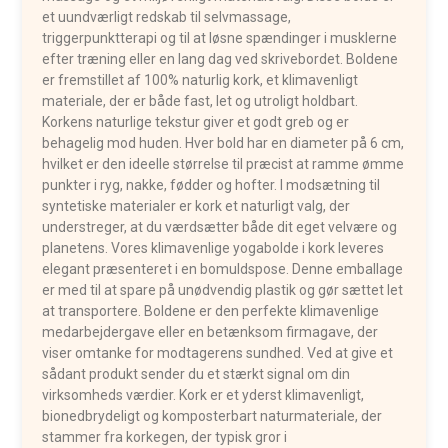
et uundværligt redskab til selvmassage,
triggerpunktterapi og til at løsne spændinger i musklerne
efter træning eller en lang dag ved skrivebordet. Boldene
er fremstillet af 100% naturlig kork, et klimavenligt
materiale, der er både fast, let og utroligt holdbart.
Korkens naturlige tekstur giver et godt greb og er
behagelig mod huden. Hver bold har en diameter på 6 cm,
hvilket er den ideelle størrelse til præcist at ramme ømme
punkter i ryg, nakke, fødder og hofter. I modsætning til
syntetiske materialer er kork et naturligt valg, der
understreger, at du værdsætter både dit eget velvære og
planetens. Vores klimavenlige yogabolde i kork leveres
elegant præsenteret i en bomuldspose. Denne emballage
er med til at spare på unødvendig plastik og gør sættet let
at transportere. Boldene er den perfekte klimavenlige
medarbejdergave eller en betænksom firmagave, der
viser omtanke for modtagerens sundhed. Ved at give et
sådant produkt sender du et stærkt signal om din
virksomheds værdier. Kork er et yderst klimavenligt,
bionedbrydeligt og komposterbart naturmateriale, der
stammer fra korkegen, der typisk gror i