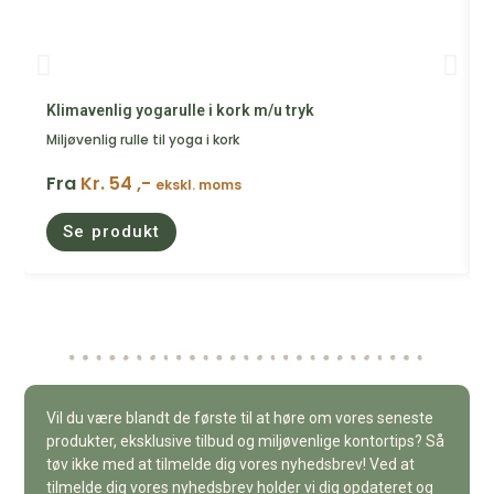
Klimavenlig yogarulle i kork m/u tryk
Miljøvenlig rulle til yoga i kork
Fra
Kr. 54 ,-
ekskl. moms
Se produkt
Vil du være blandt de første til at høre om vores seneste
produkter, eksklusive tilbud og miljøvenlige kontortips? Så
tøv ikke med at tilmelde dig vores nyhedsbrev! Ved at
tilmelde dig vores nyhedsbrev holder vi dig opdateret og