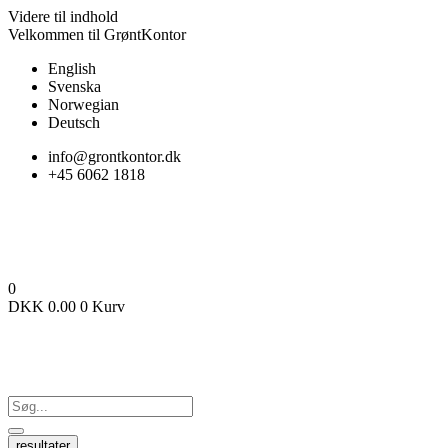
Videre til indhold
Velkommen til GrøntKontor
English
Svenska
Norwegian
Deutsch
info@grontkontor.dk
+45 6062 1818
0
DKK
0.00
0
Kurv
resultater