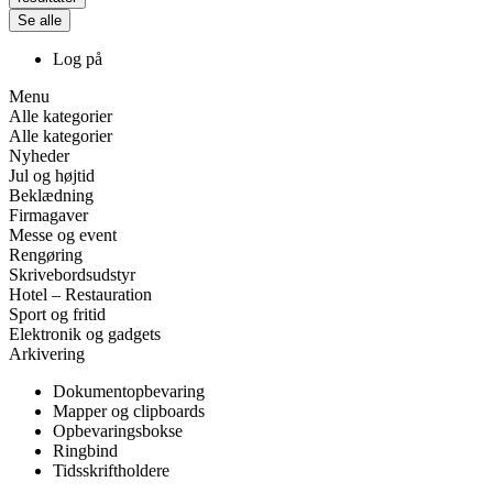
Se alle
Log på
Menu
Alle kategorier
Alle kategorier
Nyheder
Jul og højtid
Beklædning
Firmagaver
Messe og event
Rengøring
Skrivebordsudstyr
Hotel – Restauration
Sport og fritid
Elektronik og gadgets
Arkivering
Dokumentopbevaring
Mapper og clipboards
Opbevaringsbokse
Ringbind
Tidsskriftholdere