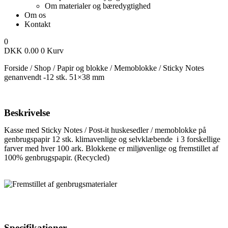
Om materialer og bæredygtighed
Om os
Kontakt
0
DKK
0.00
0
Kurv
Forside
/
Shop
/
Papir og blokke
/
Memoblokke
/
Sticky Notes
genanvendt -12 stk. 51×38 mm
Beskrivelse
Kasse med Sticky Notes / Post-it huskesedler / memoblokke på
genbrugspapir 12 stk. klimavenlige og selvklæbende i 3 forskellige
farver med hver 100 ark.
Blokkene er miljøvenlige og fremstillet af
100% genbrugspapir. (Recycled)
Specifikationer