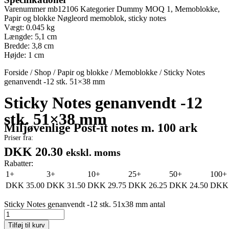
Varenummer
mb12106
Kategorier
Dummy MOQ 1
,
Memoblokke
,
Papir og blokke
Nøgleord
memoblok
,
sticky notes
Vægt: 0.045 kg
Længde: 5,1 cm
Bredde: 3,8 cm
Højde: 1 cm
Forside
/
Shop
/
Papir og blokke
/
Memoblokke
/
Sticky Notes
genanvendt -12 stk. 51×38 mm
Sticky Notes genanvendt -12
stk. 51×38 mm
Miljøvenlige Post-it notes m. 100 ark
Priser fra:
DKK 20.30
ekskl. moms
Rabatter:
1+
3+
10+
25+
50+
100+
DKK
35.00
DKK
31.50
DKK
29.75
DKK
26.25
DKK
24.50
DKK
Sticky Notes genanvendt -12 stk. 51x38 mm antal
Tilføj til kurv