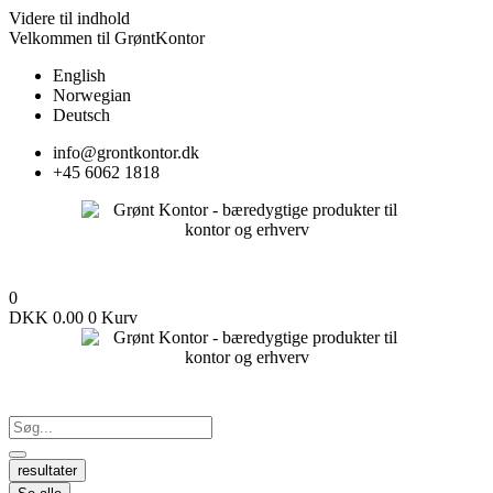
Videre til indhold
Velkommen til GrøntKontor
English
Norwegian
Deutsch
info@grontkontor.dk
+45 6062 1818
0
DKK
0.00
0
Kurv
resultater