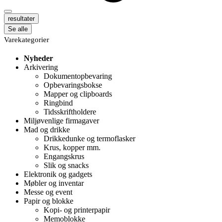
resultater
Se alle
Varekategorier
Nyheder
Arkivering
Dokumentopbevaring
Opbevaringsbokse
Mapper og clipboards
Ringbind
Tidsskriftholdere
Miljøvenlige firmagaver
Mad og drikke
Drikkedunke og termoflasker
Krus, kopper mm.
Engangskrus
Slik og snacks
Elektronik og gadgets
Møbler og inventar
Messe og event
Papir og blokke
Kopi- og printerpapir
Memoblokke