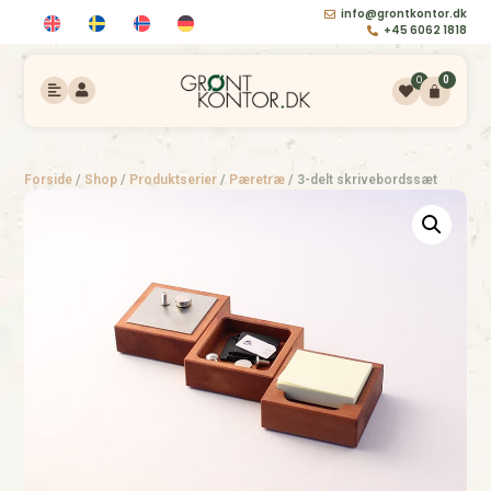
info@grontkontor.dk
+45 6062 1818
0
0
Forside
/
Shop
/
Produktserier
/
Pæretræ
/
3-delt skrivebordssæt