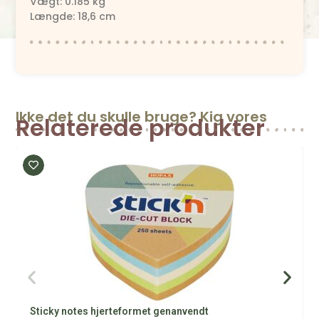
Vægt: 0.185 kg
Længde: 18,6 cm
Ikke det du skulle bruge? Kig vores
Relaterede produkter
Sticky notes hjerteformet genanvendt