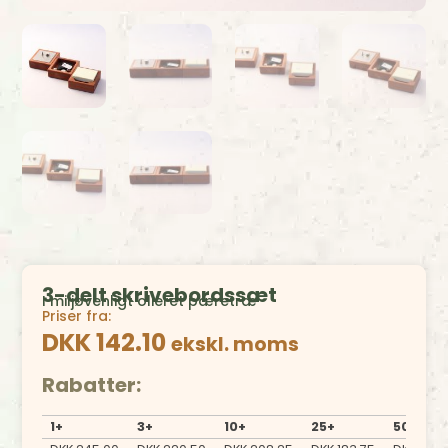
3-delt skrivebordssæt
I miljøvenligt olieret pæretræ
Priser fra:
DKK 142.10
ekskl. moms
Rabatter:
1+
3+
10+
25+
50+