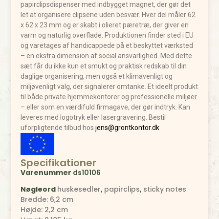
papirclipsdispenser med indbygget magnet, der gør det
let at organisere clipsene uden besvær. Hver del måler 62
x 62 x 23 mm og er skabt i olieret pæretræ, der giver en
varm og naturlig overflade. Produktionen finder sted i EU
og varetages af handicappede på et beskyttet værksted
– en ekstra dimension af social ansvarlighed. Med dette
sæt får du ikke kun et smukt og praktisk redskab til din
daglige organisering, men også et klimavenligt og
miljøvenligt valg, der signalerer omtanke. Et ideelt produkt
til både private hjemmekontorer og professionelle miljøer
– eller som en værdifuld firmagave, der gør indtryk. Kan
leveres med logotryk eller lasergravering. Bestil
uforpligtende tilbud hos
jens@grontkontor.dk
Specifikationer
Varenummer
ds10106
Nøgleord
huskesedler
,
papirclips
,
sticky notes
Bredde: 6,2 cm
Højde: 2,2 cm