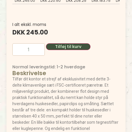
DKK
245.00
DKK
220.50
DKK
208.25
DKK
183.75
DKK
171.5
I alt ekskl. moms
DKK
245.00
Tilføj til kurv
Normal leveringstid: 1-2 hverdage
Beskrivelse
Tilfør dit kontor et strejf af eksklusivitet med dette 3-
delte klimavenlige sæt i FSC-certificeret pæretræ. Et
miljøvenligt produkt, der kombinerer flot design med
praktisk funktionalitet, så du nemt kan holde styr på
hverdagens huskesedler, papirclips og småting. Sættet
består af tre dele: en kompakt holder til huskesedler i
størrelsen 40 x 50 mm, perfekt til dine noter eller
beskeder. En lille bakke til kontortilbehør som tegnestifter
eller kuglepenne. Og endelig en funktionel