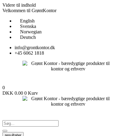
Videre til indhold
Velkommen til GrøntKontor
English
Svenska
Norwegian
Deutsch
info@grontkontor.dk
+45 6062 1818
0
DKK
0.00
0
Kurv
resultater