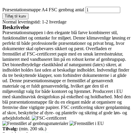
Præsentationsmappe A4 FSC genbrug antal
Tilføj til kurv
Normal leveringstid: 1-2 hverdage
Beskrivelse
Præsentationsmappen i den elegante blå farve kombinerer stil,
funktionalitet og omtanke for miljøet. Denne klimavenlige løsning er
perfekt til både professionelle præsentationer og privat brug, hvor
dokumenter skal opbevares sikkert og pænt. Overfladen er
fremstillet af FSC-certificeret papir med en smuk lærredsstruktur,
lamineret med vandbaseret lim på en robust kerne af genbrugspap.
Det bionedbrydelige elastikbånd af naturgummi (latex) sikrer, at
indholdet holdes fast uden at beskadige indholdet. Indvendigt finder
du tre beskyttende klapper, som forhindrer dokumenterne i at glide
ud. Denne præsentationsmappe er fremstillet af genanvendt
materiale og er fuldt genanvendelig, hvilket gør den til et
miljøvenligt valg for både kontoret og hjemmet. Produceret i EU
med skandinavisk designfokus på enkelhed og holdbarhed. Med den
blå præsentationsmappe får du en elegant måde at organisere og
fremvise dine vigtigste papirer. FSC certificering sikrer genplantning
af skov, beskyttelse af dyre- og planteliv og sikring af gode løn- og
arbejdsforhold.
Tilvalg:
(min. 200 stk.)