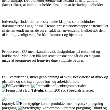
genbrugspap. Det bionedbrydelige elastikbånd af naturgummi
(latex) sikrer, at indholdet holdes fast uden at beskadige indholdet.
Indvendigt finder du tre beskyttende klapper, som forhindrer
dokumenterne i at glide ud. Denne præsentationsmappe er fremstillet
af genanvendt materiale og er fuldt genanvendelig, hvilket gør den
til et miljøvenligt valg for både kontoret og hjemmet.
Produceret i EU med skandinavisk designfokus på enkelhed og
holdbarhed. Med den blå præsentationsmappe får du en elegant
måde at organisere og fremvise dine vigtigste papirer.
FSC certificering sikrer genplantning af skov, beskyttelse af dyre- og
planteliv og sikring af gode løn- og arbejdsforhold.
Tilvalg:
(min. 200 stk.)
Specialstørrelse,
specialfarver
logotryk
prægning
Tilbud og