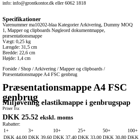
info:
info@grontkontor.dk
eller 6062 1818
Specifikationer
Varenummer
ma10202-blaa
Kategorier
Arkivering
,
Dummy MOQ
1
,
Mapper og clipboards
Nøgleord
dokumentmappe
,
præsentationsmappe
Vægt: 0,25 kg
Længde: 31,5 cm
Bredde: 22,6 cm
Højde: 1,4 cm
Forside
/
Shop
/
Arkivering
/
Mapper og clipboards
/
Præsentationsmappe A4 FSC genbrug
Præsentationsmappe A4 FSC
genbrug
Miljøvenlig elastikmappe i genbrugspap
Priser fra:
DKK 25.52
ekskl. moms
Rabatter:
1+
3+
10+
25+
50+
100+
DKK
44.00
DKK
39.60
DKK
37.40
DKK
33.00
DKK
30.80
DKK