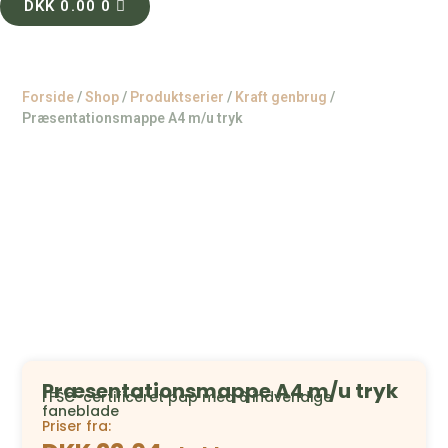
DKK
0.00
0
Forside
/
Shop
/
Produktserier
/
Kraft genbrug
/
Præsentationsmappe A4 m/u tryk
Præsentationsmappe A4 m/u tryk
i FSC-certificeret pap med 6 indvendige
faneblade
Priser fra: