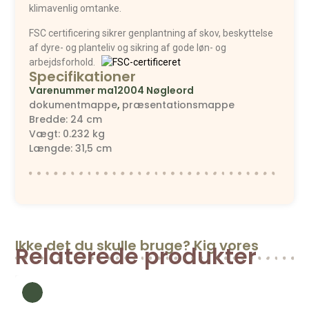
klimavenlig omtanke.
FSC certificering sikrer genplantning af skov, beskyttelse
af dyre- og planteliv og sikring af gode løn- og
arbejdsforhold.
Specifikationer
Varenummer
ma12004
Nøgleord
dokumentmappe
,
præsentationsmappe
Bredde: 24 cm
Vægt: 0.232 kg
Længde: 31,5 cm
Ikke det du skulle bruge? Kig vores
Relaterede produkter