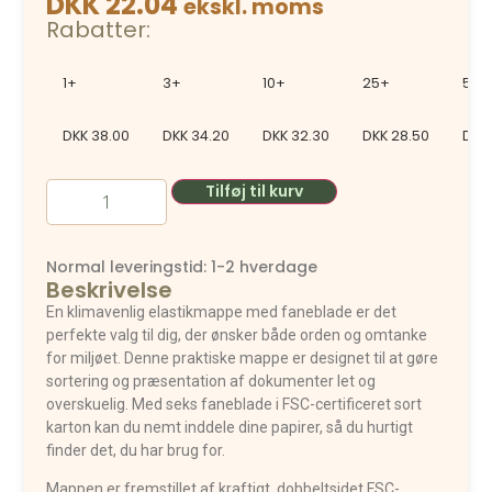
DKK 22.04
ekskl. moms
Rabatter:
1+
3+
10+
25+
50+
DKK
38.00
DKK
34.20
DKK
32.30
DKK
28.50
DKK
Tilføj til kurv
Normal leveringstid: 1-2 hverdage
Beskrivelse
En klimavenlig elastikmappe med faneblade er det
perfekte valg til dig, der ønsker både orden og omtanke
for miljøet. Denne praktiske mappe er designet til at gøre
sortering og præsentation af dokumenter let og
overskuelig. Med seks faneblade i FSC-certificeret sort
karton kan du nemt inddele dine papirer, så du hurtigt
finder det, du har brug for.
Mappen er fremstillet af kraftigt, dobbeltsidet FSC-