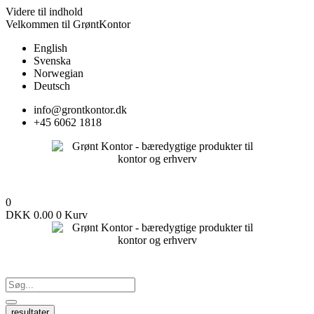
Videre til indhold
Velkommen til GrøntKontor
English
Svenska
Norwegian
Deutsch
info@grontkontor.dk
+45 6062 1818
0
DKK
0.00
0
Kurv
resultater