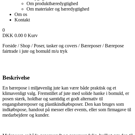
Om produktbæredygtighed
Om materialer og bæredygtighed
Om os
Kontakt
0
DKK
0.00
0
Kurv
Forside
/
Shop
/
Poser, tasker og covers
/
Bæreposer
/
Bærepose
fairtrade i jute og bomuld m/u tryk
Beskrivelse
En bærepose i miljøvenlig jute kan være både praktisk og et
klimavenligt valg. Fremstillet af jute med solide hanke i bomuld, er
posen stærk, holdbar og samtidig et godt alternativ til
engangsbæreposer og plastikindkøbsposer. Den kan bruges som
indkøbspose, handout på messer eller events, eller som firmagave til
medarbejdere og kunder.