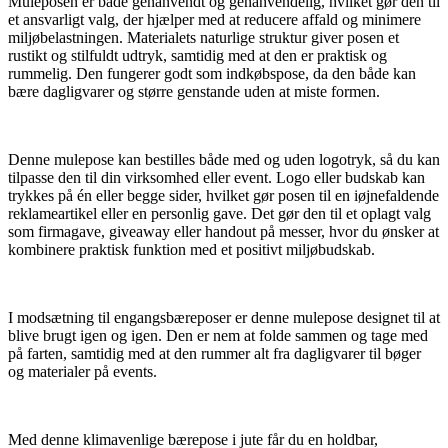
Muleposen er både genanvendt og genanvendelig, hvilket gør den til
et ansvarligt valg, der hjælper med at reducere affald og minimere
miljøbelastningen. Materialets naturlige struktur giver posen et
rustikt og stilfuldt udtryk, samtidig med at den er praktisk og
rummelig. Den fungerer godt som indkøbspose, da den både kan
bære dagligvarer og større genstande uden at miste formen.
Denne mulepose kan bestilles både med og uden logotryk, så du kan
tilpasse den til din virksomhed eller event. Logo eller budskab kan
trykkes på én eller begge sider, hvilket gør posen til en iøjnefaldende
reklameartikel eller en personlig gave. Det gør den til et oplagt valg
som firmagave, giveaway eller handout på messer, hvor du ønsker at
kombinere praktisk funktion med et positivt miljøbudskab.
I modsætning til engangsbæreposer er denne mulepose designet til at
blive brugt igen og igen. Den er nem at folde sammen og tage med
på farten, samtidig med at den rummer alt fra dagligvarer til bøger
og materialer på events.
Med denne klimavenlige bærepose i jute får du en holdbar,