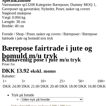
Specifikationer
Varenummer
sp13208
Kategorier
Bæreposer
,
Dummy MOQ 1
,
Gaveposer og gaveæsker
,
Nyheder
,
Poser, tasker og covers
Nøgleord
mulepose
Vægt: 0.094 kg
Længde: 38 cm
Bredde: 40 cm
Forside
/
Shop
/
Poser, tasker og covers
/
Bæreposer
/
Bærepose
fairtrade i jute og bomuld m/u tryk
Bærepose fairtrade i jute og
bomuld m/u tryk
Klimavenlig pose i jute m/u tryk
Priser fra:
DKK 13.92
ekskl. moms
Rabatter:
1+
3+
10+
25+
50+
100+
DKK
24.00
DKK
21.60
DKK
20.40
DKK
18.00
DKK
16.80
DKK
Tryk på forside
Upload trykfil max. trykareal 300 x 300 mm