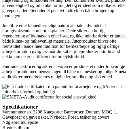
miljøvenlig og funktionel løsning. Den kombinerer kvalitet, praktisk
anvendelighed og omtanke for miljøet og er ideel som indkøbs- eller
gavepose, der efterlader et positivt indtryk på både brugere og
modtagere.
Jutefibre er et bionedbrydeligt naturmateriale udvundet af
hurtigtvoksende corchorus-planter. Dette sikrer en hurtig
regenerering af biomassen efter høst, og ikke mindst derfor er jute et
både klima- og miljøvenligt materiale. Juteprodukter bliver ofte
fremstillet i lande med tradition for børnearbejde og rigtig dårlige
arbejdsforhold i øvrigt, så når du køber juteprodukter bør du altid
tjekke om de er certificeret for arbejdsforhold.
Fairtrade certificering sikrer at varen er produceret under forsvarlige
arbejdsforhold med hensyntagen til både mennesker og miljø. Smeta
audit sikrer medarbejderes rettigheder, sundhed og sikkerhed.
Specifikationer
Varenummer
sp13208
Kategorier
Bæreposer
,
Dummy MOQ 1
,
Gaveposer og gaveæsker
,
Nyheder
,
Poser, tasker og covers
Nøgleord
mulepose
Bredde: 40 cm