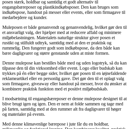
posen stærk, holdbar og samtidig et godt alternativ til
engangsbæreposer og plastikindkøbsposer. Den kan bruges som
indkøbspose, handout på messer eller events, eller som firmagave til
medarbejdere og kunder.
Muleposen er både genanvendt og genanvendelig, hvilket gør den til
et ansvarligt valg, der hjælper med at reducere affald og minimere
miljøbelastningen. Materialets naturlige struktur giver posen et
rustikt og stilfuldt udtryk, samtidig med at den er praktisk og
rummelig. Den fungerer godt som indkøbspose, da den både kan
bære dagligvarer og større genstande uden at miste formen.
Denne mulepose kan bestilles både med og uden logotryk, så du kan
tilpasse den til din virksomhed eller event. Logo eller budskab kan
trykkes på én eller begge sider, hvilket gør posen til en iøjnefaldende
reklameartikel eller en personlig gave. Det gør den til et oplagt valg
som firmagave, giveaway eller handout på messer, hvor du ønsker at
kombinere praktisk funktion med et positivt miljøbudskab.
I modsætning til engangsbæreposer er denne mulepose designet til at
blive brugt igen og igen. Den er nem at folde sammen og tage med
på farten, samtidig med at den rummer alt fra dagligvarer til bøger
og materialer på events.
Med denne klimavenlige bærepose i jute får du en holdbar,