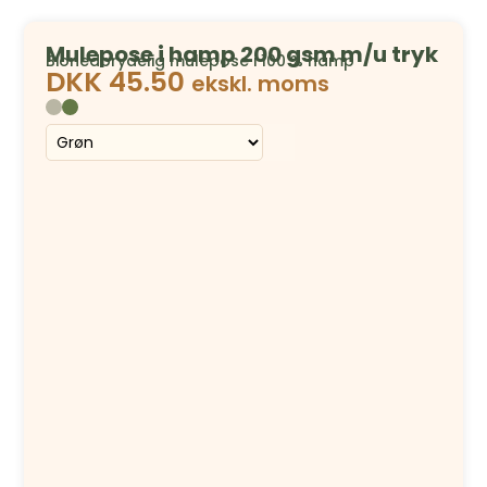
Mulepose i hamp 200 gsm m/u tryk
Bionedbrydelig mulepose i 100 % hamp
DKK
45.50
ekskl. moms