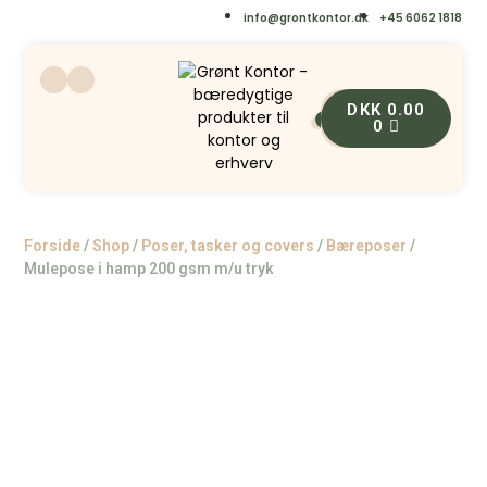
info@grontkontor.dk
+45 6062 1818
DKK
0.00
0
0
Forside
/
Shop
/
Poser, tasker og covers
/
Bæreposer
/
Mulepose i hamp 200 gsm m/u tryk