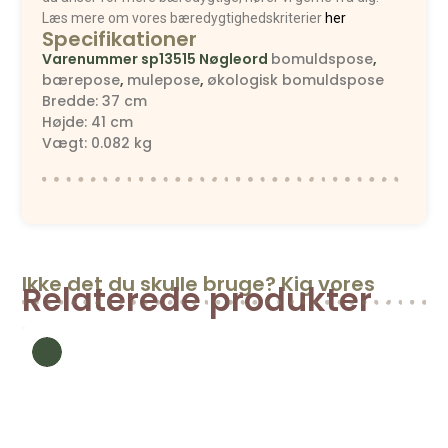
Læs mere om vores bæredygtighedskriterier
her
Specifikationer
Varenummer
sp13515
Nøgleord
bomuldspose
,
bærepose
,
mulepose
,
økologisk bomuldspose
Bredde: 37 cm
Højde: 41 cm
Vægt: 0.082 kg
Ikke det du skulle bruge? Kig vores
Relaterede produkter