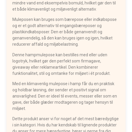
mindre vand end eksempelvis bomuld, hvilket gør den til
et både klimavenligt og miljøvenligt alternativ.
Muleposen kan bruges som bærepose eller indkøbspose
og er et godt alternativ til engangsbæreposer og
plastikindkøbsposer. Den er både genanvendt og
genanvendelig, så den kan bruges igen og igen, hvilket
reducerer affald og miljøbelastning.
Denne hampmulepose kan bestilles med eller uden
logotryk, hvilket gør den perfekt som firmagave,
giveaway eller reklameartikel. Den kombinerer
funktionalitet, stil og omtanke for miljøet i ét produkt.
Med en klimavenlig mulepose i hamp får du en praktisk
og holdbar løsning, der sender et positivt signal om
ansvarlighed. Den er ideel til events, messer eller som en
gave, der både glæder modtageren og tager hensyn til
miljøet.
Dette produkt anser vi for noget af det mest bæredygtige
i sin kategori. Hvis du har kendskab til lignende produkter
du anser for mere bæredygtige, hører vi gerne fra dig.