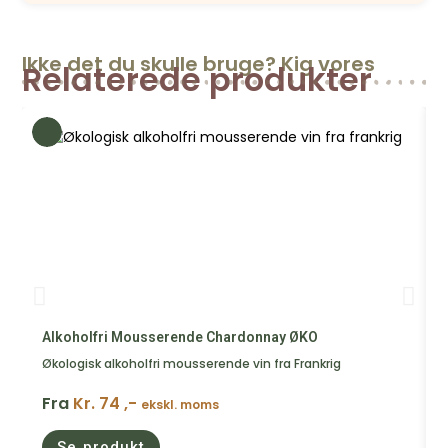
Ikke det du skulle bruge? Kig vores
Relaterede produkter
Alkoholfri Mousserende Chardonnay ØKO
Økologisk alkoholfri mousserende vin fra Frankrig
Fra
Kr. 74 ,-
ekskl. moms
Se produkt