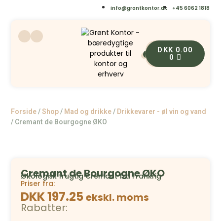
info@grontkontor.dk
+45 6062 1818
DKK
0.00
0
0
Forside
/
Shop
/
Mad og drikke
/
Drikkevarer - øl vin og vand
/
Cremant de Bourgogne ØKO
Cremant de Bourgogne ØKO
Økologisk frugtig Cremant fra Frankrig
Priser fra:
DKK 197.25
ekskl. moms
Rabatter: