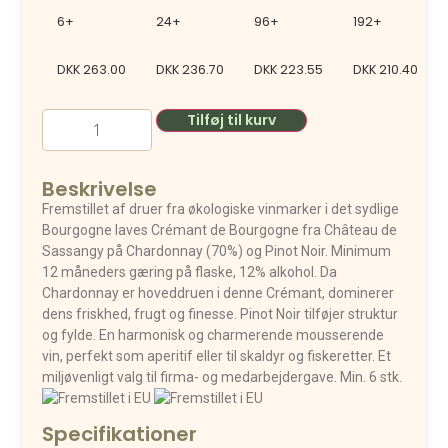
6+
24+
96+
192+
DKK
263.00
DKK
236.70
DKK
223.55
DKK
210.40
Tilføj til kurv
Beskrivelse
Fremstillet af druer fra økologiske vinmarker i det sydlige
Bourgogne laves Crémant de Bourgogne fra Château de
Sassangy på Chardonnay (70%) og Pinot Noir. Minimum
12 måneders gæring på flaske, 12% alkohol. Da
Chardonnay er hoveddruen i denne Crémant, dominerer
dens friskhed, frugt og finesse. Pinot Noir tilføjer struktur
og fylde. En harmonisk og charmerende mousserende
vin, perfekt som aperitif eller til skaldyr og fiskeretter. Et
miljøvenligt valg til firma- og medarbejdergave. Min. 6 stk.
Specifikationer