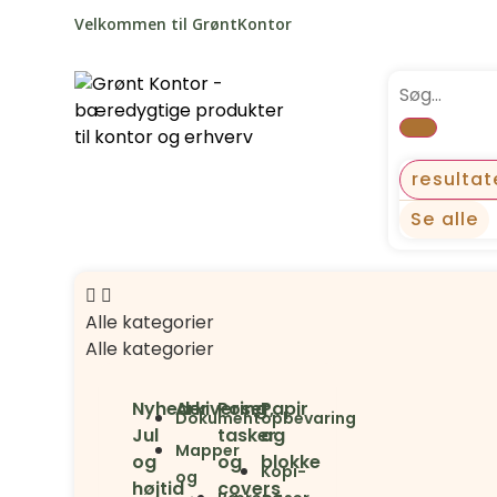
Velkommen til GrøntKontor
resultat
Se alle
Alle kategorier
Alle kategorier
Nyheder
Arkivering
Poser,
Papir
Dokumentopbevaring
Jul
tasker
og
Mapper
og
og
blokke
Kopi-
og
højtid
covers