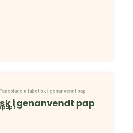
Faneblade alfabetisk i genanvendt pap
isk i genanvendt pap
spapir