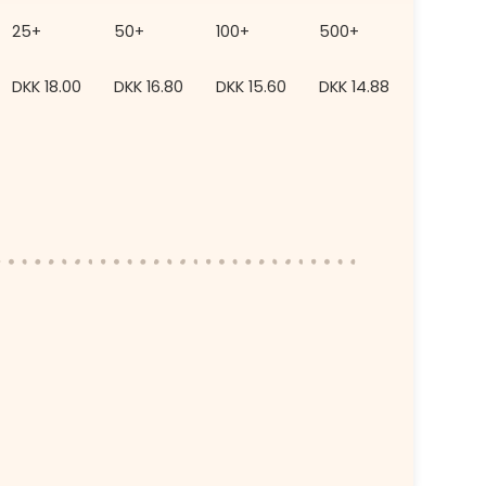
25+
50+
100+
500+
2500+
DKK
18.00
DKK
16.80
DKK
15.60
DKK
14.88
DKK
13.9