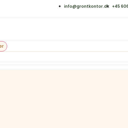
info@grontkontor.dk
+45 606
er