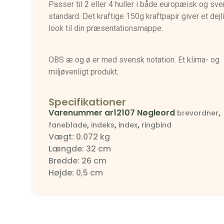
Passer til 2 eller 4 huller i både europæisk og sv
standard. Det kraftige 150g kraftpapir giver et dejli
look til din præsentationsmappe.
OBS æ og ø er med svensk notation. Et klima- og
miljøvenligt produkt.
Specifikationer
Varenummer
ar12107
Nøgleord
,
brevordner
,
,
,
faneblade
indeks
index
ringbind
Vægt: 0.072 kg
Længde: 32 cm
Bredde: 26 cm
Højde: 0,5 cm