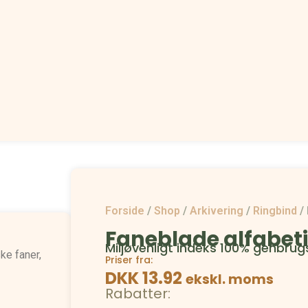
Forside
/
Shop
/
Arkivering
/
Ringbind
/
Faneblade alfabet
Miljøvenligt indeks 100% genbrug
ke faner,
Priser fra:
DKK 13.92
ekskl. moms
Rabatter: