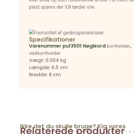
plast spares der 3,8 tønder olie.
Specifikationer
Varenummer
pu13501
Nøgleord
,
kortholder
visitkortholder
Vægt: 0.004 kg
Længde: 6.5 cm
Bredde: 9 cm
Ikke det du skulle bruge? Kig vores
Relaterede produkter