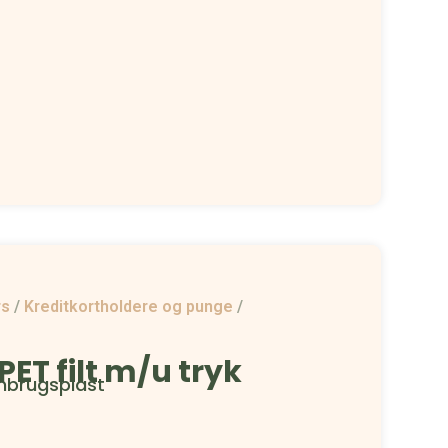
rs
/
Kreditkortholdere og punge
/
PET filt m/u tryk
genbrugsplast