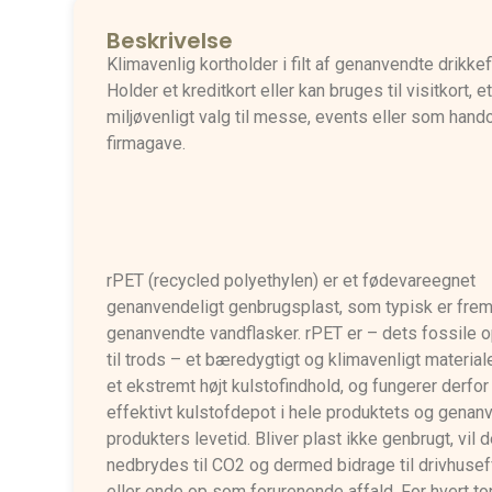
Beskrivelse
Klimavenlig kortholder i filt af genanvendte drikkef
Holder et kreditkort eller kan bruges til visitkort, e
miljøvenligt valg til messe, events eller som hando
firmagave.
rPET (recycled polyethylen) er et fødevareegnet
genanvendeligt genbrugsplast, som typisk er frems
genanvendte vandflasker. rPET er – dets fossile 
til trods – et bæredygtigt og klimavenligt material
et ekstremt højt kulstofindhold, og fungerer derfo
effektivt kulstofdepot i hele produktets og genan
produkters levetid. Bliver plast ikke genbrugt, vil 
nedbrydes til CO2 og dermed bidrage til drivhusef
eller ende op som forurenende affald. For hvert t