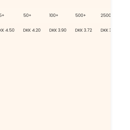
5+
50+
100+
500+
2500+
KK
4.50
DKK
4.20
DKK
3.90
DKK
3.72
DKK
3.48