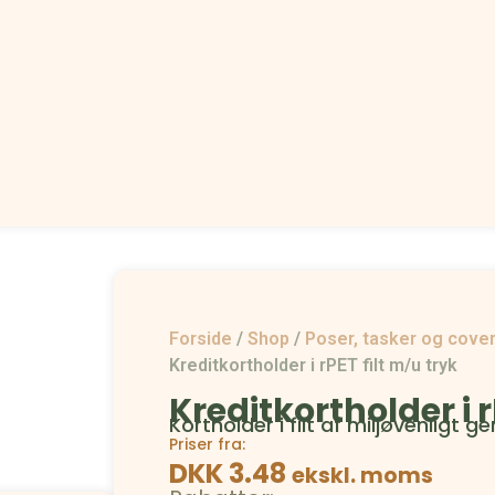
Forside
/
Shop
/
Poser, tasker og cove
Kreditkortholder i rPET filt m/u tryk
Kreditkortholder i r
Kortholder i filt af miljøvenligt 
Priser fra:
DKK 3.48
ekskl. moms