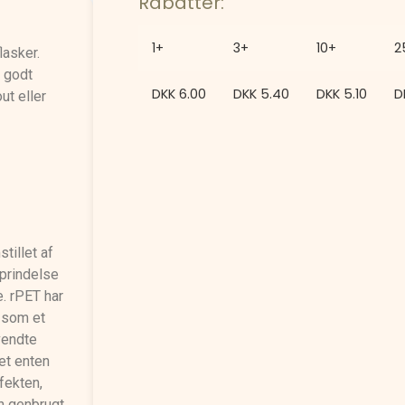
Rabatter:
1+
3+
10+
2
lasker.
t godt
DKK
6.00
DKK
5.40
DKK
5.10
D
ut eller
tillet af
oprindelse
e. rPET har
r som et
vendte
det enten
fekten,
on genbrugt