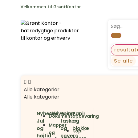
Velkommen til GrøntKontor
resultat
Se alle
Alle kategorier
Alle kategorier
Nyheder
Arkivering
Poser,
Papir
Dokumentopbevaring
Jul
tasker
og
Mapper
og
og
blokke
Kopi-
og
højtid
covers