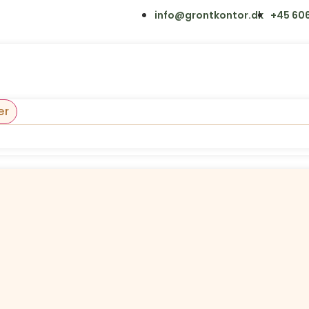
info@grontkontor.dk
+45 606
er