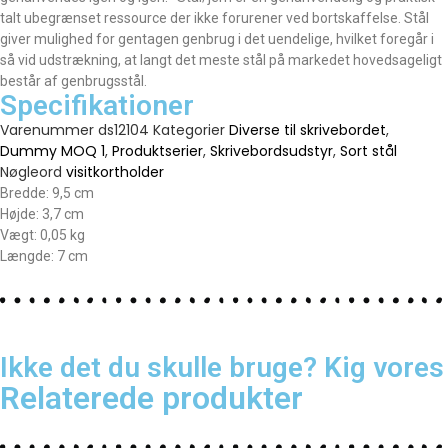
talt ubegrænset ressource der ikke forurener ved bortskaffelse. Stål
giver mulighed for gentagen genbrug i det uendelige, hvilket foregår i
så vid udstrækning, at langt det meste stål på markedet hovedsageligt
består af genbrugsstål.
Specifikationer
Varenummer
ds12104
Kategorier
Diverse til skrivebordet
,
Dummy MOQ 1
,
Produktserier
,
Skrivebordsudstyr
,
Sort stål
Nøgleord
visitkortholder
Bredde: 9,5 cm
Højde: 3,7 cm
Vægt: 0,05 kg
Længde: 7 cm
Ikke det du skulle bruge? Kig vores
Relaterede produkter