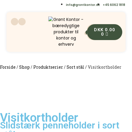
info@grontkontor.dk
+45 6062 1818
DKK
0.00
0
0
Forside
/
Shop
/
Produktserier
/
Sort stål
/
Visitkortholder
Visitkortholder
Slidstærk penneholder i sort