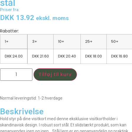
stål
Priser fra:
DKK 13.92
ekskl. moms
Rabatter:
1+
3+
10+
25+
50+
DKK
24.00
DKK
21.60
DKK
20.40
DKK
18.00
DKK
16.80
Tilføj til kurv
Normal leveringstid: 1-2 hverdage
Beskrivelse
Hold styr på dine visitkort med denne eksklusive visitkortholder i
skandinavisk design. I robust sort stål. Et slidstærkt produkt, som kan
genanvendes igen og igen. Stål/jern er en genanvendelig og praktisk