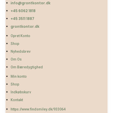
info@grontkontor.dk
+45 6062 1818
+45 3511 1887
grontkontor.dk
Opret Konto
Shop
Nyhedsbrev
Om Os
Om Bæredygtighed
Min konto
Shop
Indkøbskurv
Kontakt
https://www.findsmiley.dk/933064