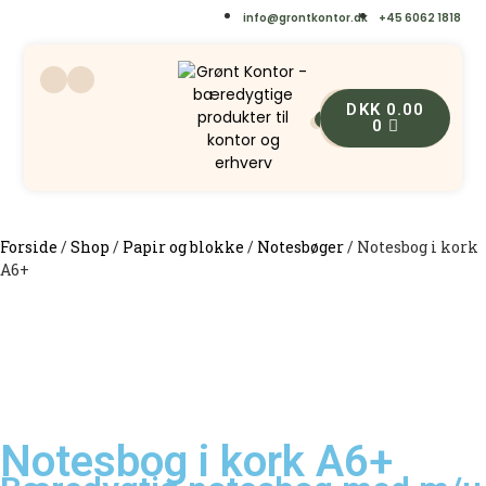
info@grontkontor.dk
+45 6062 1818
DKK
0.00
0
0
Forside
/
Shop
/
Papir og blokke
/
Notesbøger
/
Notesbog i kork
A6+
Notesbog i kork A6+