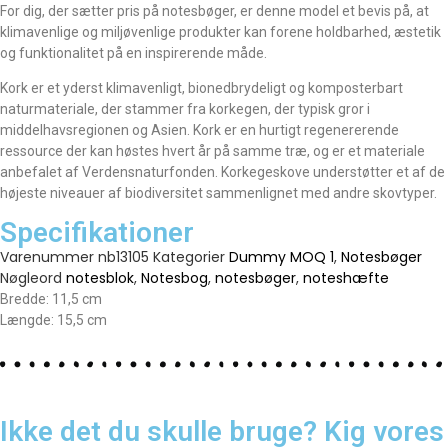
For dig, der sætter pris på notesbøger, er denne model et bevis på, at
klimavenlige og miljøvenlige produkter kan forene holdbarhed, æstetik
og funktionalitet på en inspirerende måde.
Kork er et yderst klimavenligt, bionedbrydeligt og komposterbart
naturmateriale, der stammer fra korkegen, der typisk gror i
middelhavsregionen og Asien. Kork er en hurtigt regenererende
ressource der kan høstes hvert år på samme træ, og er et materiale
anbefalet af Verdensnaturfonden. Korkegeskove understøtter et af de
højeste niveauer af biodiversitet sammenlignet med andre skovtyper.
Specifikationer
Varenummer
nb13105
Kategorier
Dummy MOQ 1
,
Notesbøger
Nøgleord
notesblok
,
Notesbog
,
notesbøger
,
noteshæfte
Bredde: 11,5 cm
Længde: 15,5 cm
Ikke det du skulle bruge? Kig vores