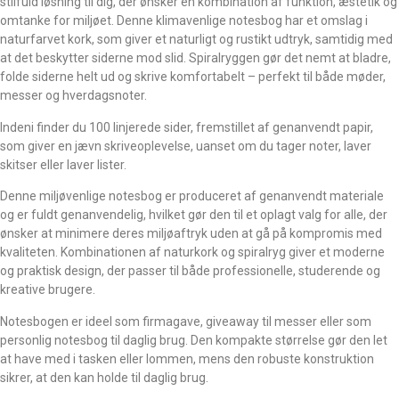
stilfuld løsning til dig, der ønsker en kombination af funktion, æstetik og
omtanke for miljøet. Denne klimavenlige notesbog har et omslag i
naturfarvet kork, som giver et naturligt og rustikt udtryk, samtidig med
at det beskytter siderne mod slid. Spiralryggen gør det nemt at bladre,
folde siderne helt ud og skrive komfortabelt – perfekt til både møder,
messer og hverdagsnoter.
Indeni finder du 100 linjerede sider, fremstillet af genanvendt papir,
som giver en jævn skriveoplevelse, uanset om du tager noter, laver
skitser eller laver lister.
Denne miljøvenlige notesbog er produceret af genanvendt materiale
og er fuldt genanvendelig, hvilket gør den til et oplagt valg for alle, der
ønsker at minimere deres miljøaftryk uden at gå på kompromis med
kvaliteten. Kombinationen af naturkork og spiralryg giver et moderne
og praktisk design, der passer til både professionelle, studerende og
kreative brugere.
Notesbogen er ideel som firmagave, giveaway til messer eller som
personlig notesbog til daglig brug. Den kompakte størrelse gør den let
at have med i tasken eller lommen, mens den robuste konstruktion
sikrer, at den kan holde til daglig brug.