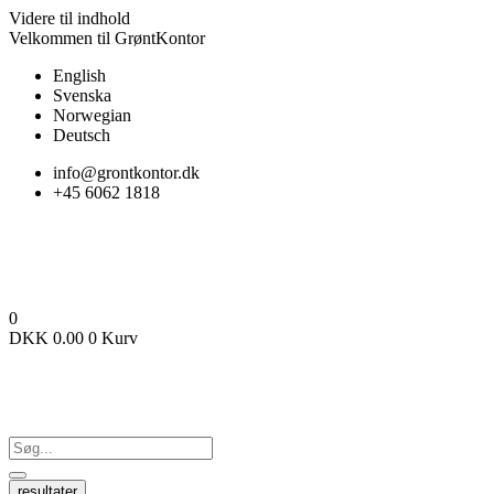
Videre til indhold
Velkommen til GrøntKontor
English
Svenska
Norwegian
Deutsch
info@grontkontor.dk
+45 6062 1818
0
DKK
0.00
0
Kurv
resultater