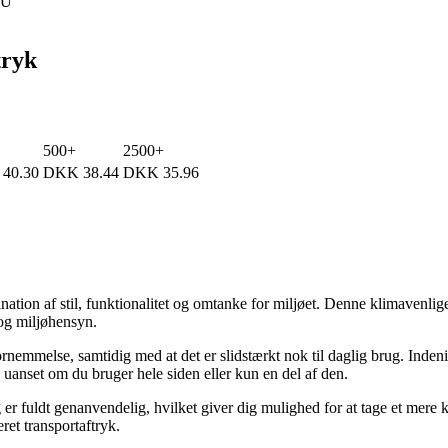
EU
tryk
500+
2500+
40.30
DKK
38.44
DKK
35.96
ation af stil, funktionalitet og omtanke for miljøet. Denne klimavenlig
 og miljøhensyn.
rnemmelse, samtidig med at det er slidstærkt nok til daglig brug. Indeni f
e, uanset om du bruger hele siden eller kun en del af den.
 er fuldt genanvendelig, hvilket giver dig mulighed for at tage et mer
ret transportaftryk.