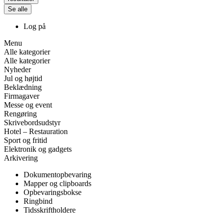
Se alle
Log på
Menu
Alle kategorier
Alle kategorier
Nyheder
Jul og højtid
Beklædning
Firmagaver
Messe og event
Rengøring
Skrivebordsudstyr
Hotel – Restauration
Sport og fritid
Elektronik og gadgets
Arkivering
Dokumentopbevaring
Mapper og clipboards
Opbevaringsbokse
Ringbind
Tidsskriftholdere