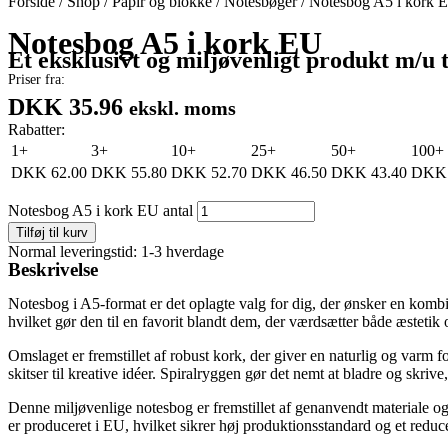
Forside
/
Shop
/
Papir og blokke
/
Notesbøger
/
Notesbog A5 i kork 
Notesbog A5 i kork EU
Et eksklusivt og miljøvenligt produkt m/u 
Priser fra:
DKK 35.96
ekskl. moms
Rabatter:
1+
3+
10+
25+
50+
100+
DKK
62.00
DKK
55.80
DKK
52.70
DKK
46.50
DKK
43.40
DKK
Notesbog A5 i kork EU antal
Tilføj til kurv
Normal leveringstid: 1-3 hverdage
Beskrivelse
Notesbog i A5-format er det oplagte valg for dig, der ønsker en kombin
hvilket gør den til en favorit blandt dem, der værdsætter både æstetik
Omslaget er fremstillet af robust kork, der giver en naturlig og varm fo
skitser til kreative idéer. Spiralryggen gør det nemt at bladre og skriv
Denne miljøvenlige notesbog er fremstillet af genanvendt materiale og
er produceret i EU, hvilket sikrer høj produktionsstandard og et reduce