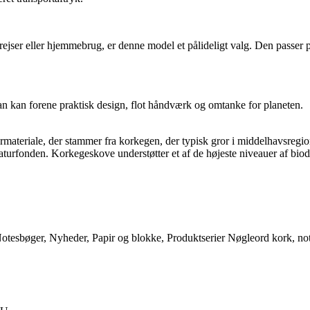
rejser eller hjemmebrug, er denne model et pålideligt valg. Den passer pe
an kan forene praktisk design, flot håndværk og omtanke for planeten.
rmateriale, der stammer fra korkegen, der typisk gror i middelhavsregi
naturfonden. Korkegeskove understøtter et af de højeste niveauer af bio
otesbøger
,
Nyheder
,
Papir og blokke
,
Produktserier
Nøgleord
kork
,
no