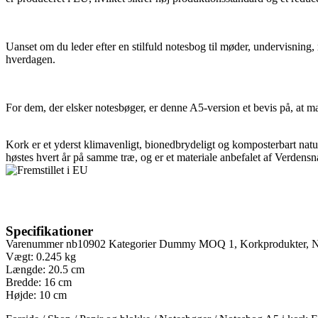
Uanset om du leder efter en stilfuld notesbog til møder, undervisning, 
hverdagen.
For dem, der elsker notesbøger, er denne A5-version et bevis på, at m
Kork er et yderst klimavenligt, bionedbrydeligt og komposterbart natu
høstes hvert år på samme træ, og er et materiale anbefalet af Verdens
Specifikationer
Varenummer
nb10902
Kategorier
Dummy MOQ 1
,
Korkprodukter
,
N
Vægt: 0.245 kg
Længde: 20.5 cm
Bredde: 16 cm
Højde: 10 cm