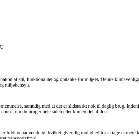
EU
ation af stil, funktionalitet og omtanke for miljøet. Denne klimavenlig
 og miljøhensyn.
rnemmelse, samtidig med at det er slidstærkt nok til daglig brug. Indeni f
e, uanset om du bruger hele siden eller kun en del af den.
 er fuldt genanvendelig, hvilket giver dig mulighed for at tage et mer
ret transportaftryk.