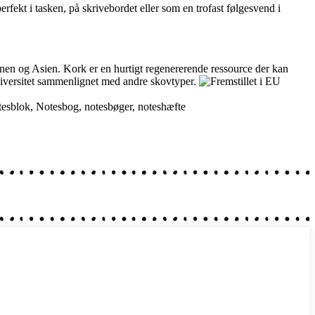
rfekt i tasken, på skrivebordet eller som en trofast følgesvend i
onen og Asien. Kork er en hurtigt regenererende ressource der kan
odiversitet sammenlignet med andre skovtyper.
tesblok
,
Notesbog
,
notesbøger
,
noteshæfte