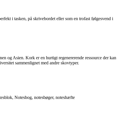
rfekt i tasken, på skrivebordet eller som en trofast følgesvend i
onen og Asien. Kork er en hurtigt regenererende ressource der kan
diversitet sammenlignet med andre skovtyper.
tesblok
,
Notesbog
,
notesbøger
,
noteshæfte