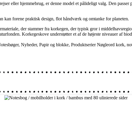
rejser eller hjemmebrug, er denne model et pålideligt valg. Den passer pe
an kan forene praktisk design, flot håndværk og omtanke for planeten.
rmateriale, der stammer fra korkegen, der typisk gror i middelhavsregi
naturfonden. Korkegeskove understøtter et af de højeste niveauer af bi
otesbøger
,
Nyheder
,
Papir og blokke
,
Produktserier
Nøgleord
kork
,
no