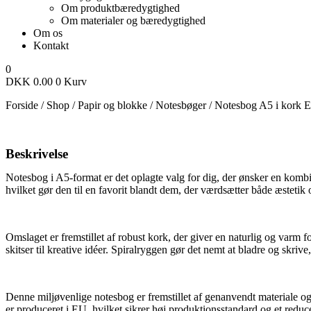
Om produktbæredygtighed
Om materialer og bæredygtighed
Om os
Kontakt
0
DKK
0.00
0
Kurv
Forside
/
Shop
/
Papir og blokke
/
Notesbøger
/
Notesbog A5 i kork 
Beskrivelse
Notesbog i A5-format er det oplagte valg for dig, der ønsker en kombin
hvilket gør den til en favorit blandt dem, der værdsætter både æstetik
Omslaget er fremstillet af robust kork, der giver en naturlig og varm fo
skitser til kreative idéer. Spiralryggen gør det nemt at bladre og skriv
Denne miljøvenlige notesbog er fremstillet af genanvendt materiale og
er produceret i EU, hvilket sikrer høj produktionsstandard og et reduce