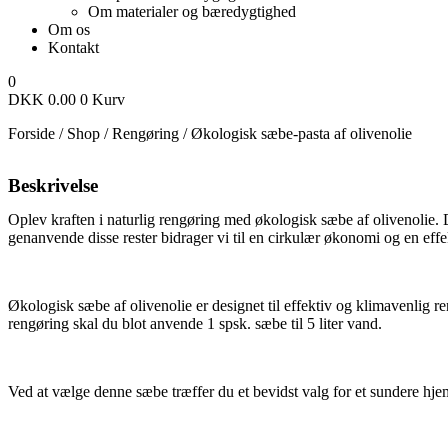
Om materialer og bæredygtighed
Om os
Kontakt
0
DKK
0.00
0
Kurv
Forside
/
Shop
/
Rengøring
/
Økologisk sæbe-pasta af olivenolie
Beskrivelse
Oplev kraften i naturlig rengøring med økologisk sæbe af olivenolie. 
genanvende disse rester bidrager vi til en cirkulær økonomi og en effe
Økologisk sæbe af olivenolie er designet til effektiv og klimavenlig ren
rengøring skal du blot anvende 1 spsk. sæbe til 5 liter vand.
Ved at vælge denne sæbe træffer du et bevidst valg for et sundere h