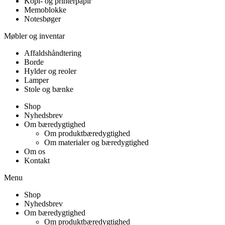
Kopi- og printerpapir
Memoblokke
Notesbøger
Møbler og inventar
Affaldshåndtering
Borde
Hylder og reoler
Lamper
Stole og bænke
Shop
Nyhedsbrev
Om bæredygtighed
Om produktbæredygtighed
Om materialer og bæredygtighed
Om os
Kontakt
Menu
Shop
Nyhedsbrev
Om bæredygtighed
Om produktbæredygtighed