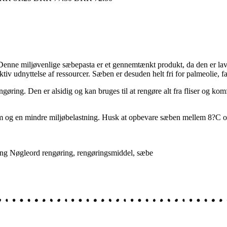
Denne miljøvenlige sæbepasta er et gennemtænkt produkt, da den er lave
ktiv udnyttelse af ressourcer. Sæben er desuden helt fri for palmeolie, f
gøring. Den er alsidig og kan bruges til at rengøre alt fra fliser og komf
jem og en mindre miljøbelastning. Husk at opbevare sæben mellem
8
?
C
o
ing
Nøgleord
rengøring
,
rengøringsmiddel
,
sæbe