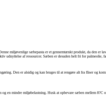
Denne miljøvenlige sæbepasta er et gennemtænkt produkt, da den er lave
ktiv udnyttelse af ressourcer. Sæben er desuden helt fri for palmeolie, f
gøring. Den er alsidig og kan bruges til at rengøre alt fra fliser og komf
jem og en mindre miljøbelastning. Husk at opbevare sæben mellem
8
?
C
o