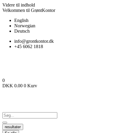
Videre til indhold
Velkommen til GrøntKontor
English
Norwegian
Deutsch
info@grontkontor.dk
+45 6062 1818
0
DKK
0.00
0
Kurv
resultater