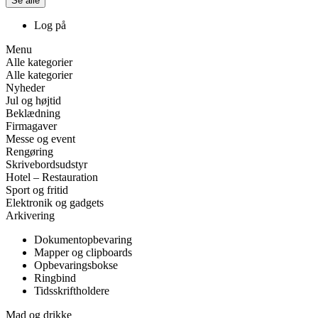
Se alle
Log på
Menu
Alle kategorier
Alle kategorier
Nyheder
Jul og højtid
Beklædning
Firmagaver
Messe og event
Rengøring
Skrivebordsudstyr
Hotel – Restauration
Sport og fritid
Elektronik og gadgets
Arkivering
Dokumentopbevaring
Mapper og clipboards
Opbevaringsbokse
Ringbind
Tidsskriftholdere
Mad og drikke