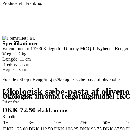
Produceret i Frankrig.
Specifikationer
Varenummer
re15206
Kategorier
Dummy MOQ 1
,
Nyheder
,
Rengør
Vægt: 1.2 kg
Længde: 11 cm
Bredde: 13 cm
Højde: 13 cm
Forside
/
Shop
/
Rengøring
/
Økologisk sæbe-pasta af olivenolie
Økologisk sæbe-pasta af oliveno
Økologisk allround rengøringsmiddel 1K
Priser fra:
DKK 72.50
ekskl. moms
Rabatter:
1+
3+
10+
25+
50+
1
DKK
125.00
DKK
112.50
DKK
106.25
DKK
93.75
DKK
87.50
D