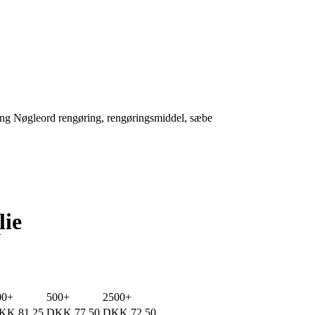
ing
Nøgleord
rengøring
,
rengøringsmiddel
,
sæbe
lie
G
00+
500+
2500+
KK
81.25
DKK
77.50
DKK
72.50