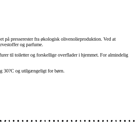
t på presserester fra økologisk olivenolieproduktion. Ved at
arvestoffer og parfume.
urer til toiletter og forskellige overflader i hjemmet. For almindelig
g
3
0
?
C
og utilgængeligt for børn.